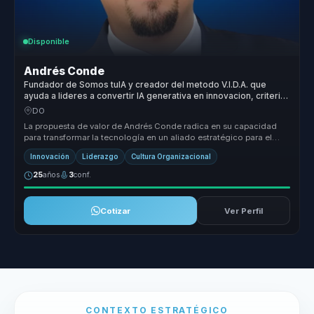
Disponible
Andrés Conde
Fundador de Somos tuIA y creador del metodo V.I.D.A. que
ayuda a lideres a convertir IA generativa en innovacion, criterio
y adopcion responsable.
DO
La propuesta de valor de Andrés Conde radica en su capacidad
para transformar la tecnología en un aliado estratégico para el
crecimiento ...
Innovación
Liderazgo
Cultura Organizacional
25
años
3
conf.
Cotizar
Ver Perfil
CONTEXTO ESTRATÉGICO