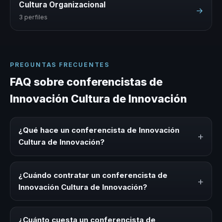
Cultura Organizacional
→
3 perfiles
PREGUNTAS FRECUENTES
FAQ sobre conferencistas de
Innovación Cultura de Innovación
¿Qué hace un conferencista de Innovación
+
Cultura de Innovación?
Un conferencista de Innovación Cultura de Innovación es
un experto que comparte conocimiento, estrategias y
¿Cuándo contratar un conferencista de
+
experiencias sobre este tema en eventos corporativos,
Innovación Cultura de Innovación?
convenciones y seminarios. Su objetivo es generar
reflexión, inspiración y herramientas aplicables para la
Es ideal contratar un conferencista de Innovación Cultura
audiencia.
de Innovación para kick-offs, convenciones anuales,
¿Cuánto cuesta un conferencista de