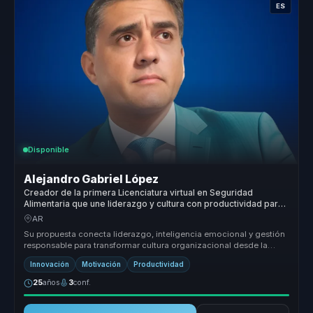
ES
Disponible
Alejandro Gabriel López
Creador de la primera Licenciatura virtual en Seguridad
Alimentaria que une liderazgo y cultura con productividad para
empresas.
AR
Su propuesta conecta liderazgo, inteligencia emocional y gestión
responsable para transformar cultura organizacional desde la
conciencia ...
Innovación
Motivación
Productividad
25
años
3
conf.