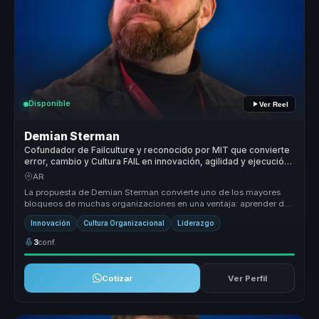
Disponible
Ver Reel
Demian Sterman
Cofundador de Failculture y reconocido por MIT que convierte
error, cambio y Cultura FAIL en innovación, agilidad y ejecución
para equipos.
AR
La propuesta de Demian Sterman convierte uno de los mayores
bloqueos de muchas organizaciones en una ventaja: aprender del
error para inn...
Innovación
Cultura Organizacional
Liderazgo
3
conf.
Cotizar
Ver Perfil