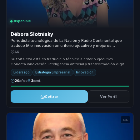
Disponible
Débora Slotnisky
Periodista tecnológica de La Nación y Radio Continental que
traduce IA e innovación en criterio ejecutivo y mejores
decisiones para líderes.
AR
Su fortaleza está en traducir lo técnico a criterio ejecutivo.
Conecta innovación, inteligencia artificial y transformación digital
con p...
Liderazgo
Estrategia Empresarial
Innovación
20
años
3
conf.
Cotizar
Ver Perfil
ES