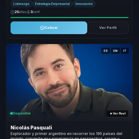
enfoqu...
Liderazgo
Estrategia Empresarial
Innovación
25
años
3
conf.
Cotizar
Ver Perfil
ES
EN
IT
Disponible
Ver Reel
Nicolás Pasquali
Explorador y primer argentino en recorrer los 195 países del
mundo; convierte esa experiencia en perspectiva, coraje y