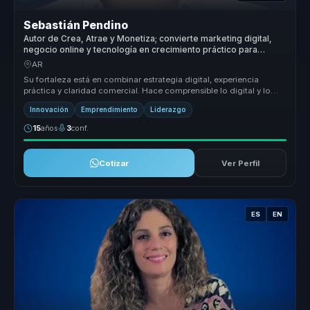
Sebastián Pendino
Autor de Crea, Atrae y Monetiza; convierte marketing digital,
negocio online y tecnología en crecimiento práctico para
empresas y emprendedores.
AR
Su fortaleza está en combinar estrategia digital, experiencia
práctica y claridad comercial. Hace comprensible lo digital y lo
convierte ...
Innovación
Emprendimiento
Liderazgo
15
años
3
conf.
Cotizar
Ver Perfil
ES
EN