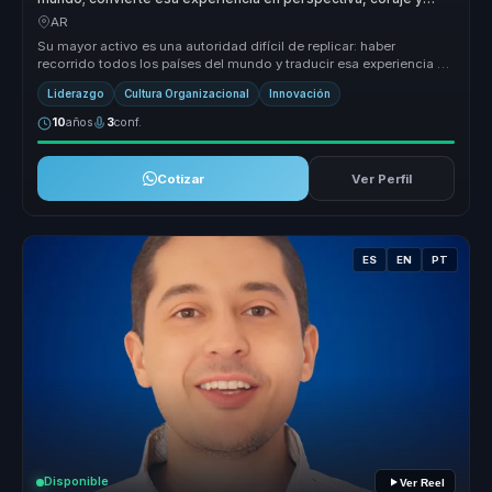
mejores decisiones para líderes.
AR
Su mayor activo es una autoridad difícil de replicar: haber
recorrido todos los países del mundo y traducir esa experiencia en
aprendizaj...
Liderazgo
Cultura Organizacional
Innovación
10
años
3
conf.
Cotizar
Ver Perfil
ES
EN
PT
Disponible
Ver Reel