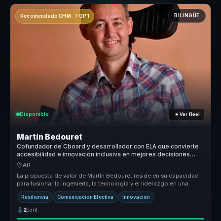
BILINGÜE
Recomendado CHM · TOP 1
Disponible
Ver Reel
Martín Bedouret
Cofundador de Cboard y desarrollador con ELA que convierte
accesibilidad e innovación inclusiva en mejores decisiones
para organizaciones.
AR
La propuesta de valor de Martín Bedouret reside en su capacidad
para fusionar la ingeniería, la tecnología y el liderazgo en una
oferta ú...
Resiliencia
Comunicación Efectiva
Innovación
2
conf.