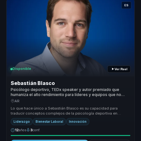
ES
Disponible
Ver Reel
Sebastián Blasco
Psicólogo deportivo, TEDx speaker y autor premiado que
humaniza el alto rendimiento para líderes y equipos que no
quieren quebrarse para rendir.
AR
Lo que hace único a Sebastián Blasco es su capacidad para
traducir conceptos complejos de la psicología deportiva en
herramientas práctic...
Liderazgo
Bienestar Laboral
Innovación
12
años
3
conf.