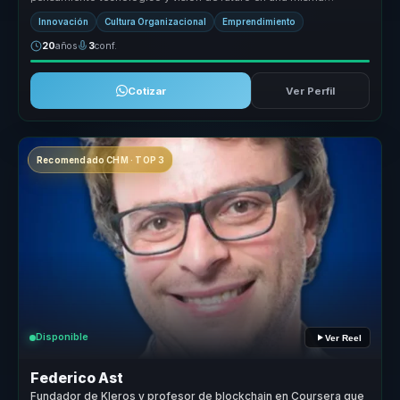
conversación. Hace comprens...
Innovación
Cultura Organizacional
Emprendimiento
20
años
3
conf.
Cotizar
Ver Perfil
Recomendado CHM · TOP 3
Disponible
Ver Reel
Federico Ast
Fundador de Kleros y profesor de blockchain en Coursera que