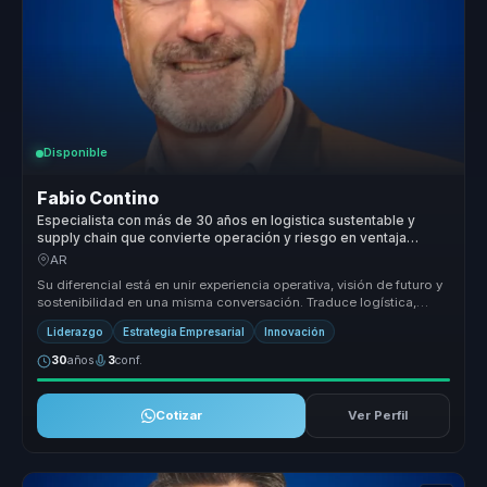
Disponible
Fabio Contino
Especialista con más de 30 años en logistica sustentable y
supply chain que convierte operación y riesgo en ventaja
competitiva para empresas.
AR
Su diferencial está en unir experiencia operativa, visión de futuro y
sostenibilidad en una misma conversación. Traduce logística,
riesgo...
Liderazgo
Estrategia Empresarial
Innovación
30
años
3
conf.
Cotizar
Ver Perfil