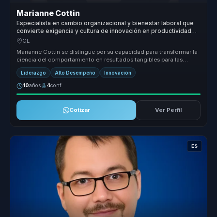
Marianne Cottin
Especialista en cambio organizacional y bienestar laboral que
convierte exigencia y cultura de innovación en productividad
para líderes y equipos.
CL
Marianne Cottin se distingue por su capacidad para transformar la
ciencia del comportamiento en resultados tangibles para las
organizacio...
Liderazgo
Alto Desempeño
Innovación
10
años
4
conf.
Cotizar
Ver Perfil
ES