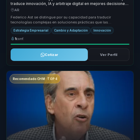
traduce innovación, IA y arbitraje digital en mejores decisiones
para líderes.
AR
Federico Ast se distingue por su capacidad para traducir
tecnologías complejas en soluciones prácticas que las
organizaciones pueden impl...
Estrategia Empresarial
Cambio y Adaptación
Innovación
1
conf.
Cotizar
Ver Perfil
Recomendado CHM · TOP 4