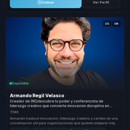
Cotizar
Ver Perfil
ES
EN
Disponible
Armando Regil Velasco
Creador de (RE)descubre tu poder y conferencista de
liderazgo creativo que convierte innovacion disruptiva en
accion para organizaciones y equipos.
MX
Armando traduce innovacion, liderazgo creativo y cambio en una
conversacion util para organizaciones que quieren preparar mejor
a sus equ...