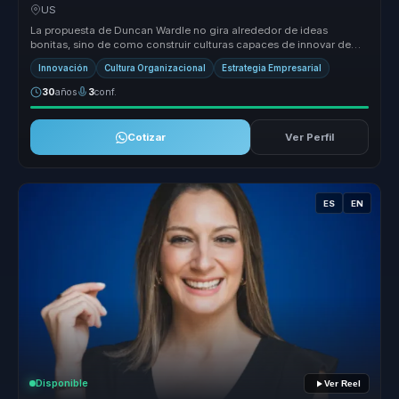
lideres que deben reinventarse.
US
La propuesta de Duncan Wardle no gira alrededor de ideas
bonitas, sino de como construir culturas capaces de innovar de
forma sostenida. ...
Innovación
Cultura Organizacional
Estrategia Empresarial
30
años
3
conf.
Cotizar
Ver Perfil
ES
EN
Disponible
Ver Reel