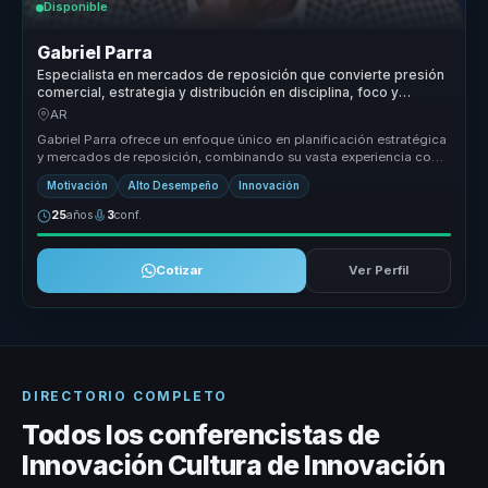
Disponible
Gabriel Parra
Especialista en mercados de reposición que convierte presión
comercial, estrategia y distribución en disciplina, foco y
ejecución para equipos de ventas.
AR
Gabriel Parra ofrece un enfoque único en planificación estratégica
y mercados de reposición, combinando su vasta experiencia con
un estil...
Motivación
Alto Desempeño
Innovación
25
años
3
conf.
Cotizar
Ver Perfil
DIRECTORIO COMPLETO
Todos los conferencistas de
Innovación Cultura de Innovación