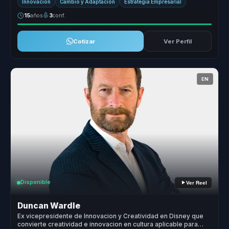
Innovación
Cambio y Adaptación
Estrategia Empresarial
15
años
3
conf.
Cotizar
Ver Perfil
EN
Disponible
Ver Reel
Duncan Wardle
Ex vicepresidente de Innovacion y Creatividad en Disney que
convierte creatividad e innovacion en cultura aplicable para