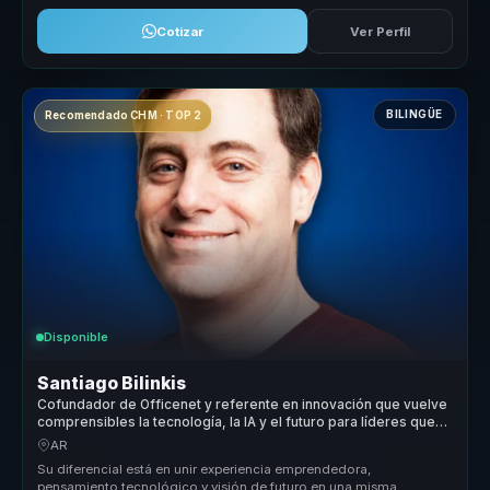
Cotizar
Ver Perfil
BILINGÜE
Recomendado CHM · TOP 2
Disponible
Santiago Bilinkis
Cofundador de Officenet y referente en innovación que vuelve
comprensibles la tecnología, la IA y el futuro para líderes que
deben tomar mejores decisiones hoy.
AR
Su diferencial está en unir experiencia emprendedora,
pensamiento tecnológico y visión de futuro en una misma