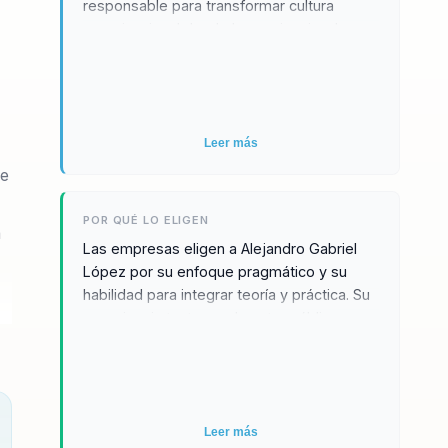
responsable para transformar cultura
organizacional desde la conciencia y la
acción. Combina experiencia multisectorial
con una mirada muy concreta sobre
equipos, procesos y prevención.
Leer más
de
POR QUÉ LO ELIGEN
a
Las empresas eligen a Alejandro Gabriel
López por su enfoque pragmático y su
habilidad para integrar teoría y práctica. Su
experiencia tanto en el sector público
como privado le permite abordar
problemáticas reales con soluciones
innovadoras. Su impacto ha sido evidente
en organizaciones de distintos sectores,
logrando transformar la cultura
Leer más