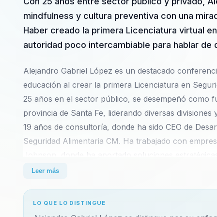
Con 25 anos entre sector publico y privado, Al
mindfulness y cultura preventiva con una mira
Haber creado la primera Licenciatura virtual e
autoridad poco intercambiable para hablar de d
Alejandro Gabriel López es un destacado conferencis
educación al crear la primera Licenciatura en Seguri
25 años en el sector público, se desempeñó como fun
provincia de Santa Fe, liderando diversas divisiones
19 años de consultoría, donde ha sido CEO de Desar
Seguridad Alimentaria CM. Ha trabajado con empre
Johnson, donde ha aportado soluciones estratégicas 
Leer más
El enfoque integral de Alejandro en el desarrollo or
empresas y profesionales que buscan optimizar su r
LO QUE LO DISTINGUE
y práctica en sus conferencias garantiza un impacto 