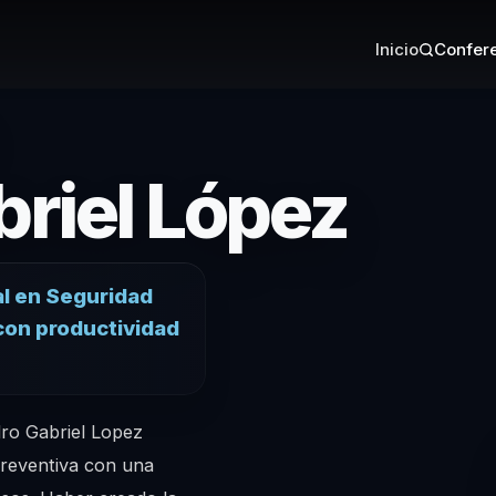
Inicio
Confere
– Co
briel López
al en Seguridad
con productividad
dro Gabriel Lopez
preventiva con una