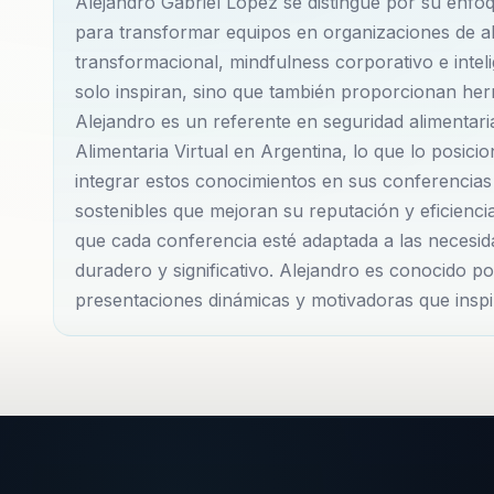
Alejandro Gabriel López se distingue por su enfoq
Alejandro ha impactado a organizaciones de distinto
para transformar equipos en organizaciones de al
mejorar el desempeño de los equipos de trabajo.
transformacional, mindfulness corporativo e inte
solo inspiran, sino que también proporcionan herr
Además, su enfoque en el bienestar organizacional y 
Alejandro es un referente en seguridad alimentar
conferencias experimenten un cambio positivo inme
Alimentaria Virtual en Argentina, lo que lo posic
inspiración, garantizando un aprendizaje significativ
integrar estos conocimientos en sus conferencias
sostenibles que mejoran su reputación y eficienc
conocido por su habilidad para integrar mindfulness
que cada conferencia esté adaptada a las necesid
lo que resulta en un ambiente de trabajo más equilib
duradero y significativo. Alejandro es conocido p
presentaciones dinámicas y motivadoras que inspir
Su compromiso con la seguridad alimentaria tambié
adoptados por diversas organizaciones para asegurar
cree firmemente que el liderazgo efectivo y la segur
organizacional.
Con un enfoque en el desarrollo de habilidades de l