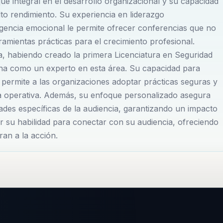
ue integral en el desarrollo organizacional y su capacidad
s sectores, logrando transformar la cultura organizacional 
to rendimiento. Su experiencia en liderazgo
ligencia emocional le permite ofrecer conferencias que no
amientas prácticas para el crecimiento profesional.
la motivación laboral permite que los participantes de sus
ia, habiendo creado la primera Licenciatura en Seguridad
diato. Su metodología combina herramientas prácticas con
iona como un experto en esta área. Su capacidad para
o y aplicable en cualquier entorno profesional. Alejandro es
 permite a las organizaciones adoptar prácticas seguras y
ia operativa. Además, su enfoque personalizado asegura
 corporativo e inteligencia emocional en sus presentacione
ades específicas de la audiencia, garantizando un impacto
rado y productivo.
or su habilidad para conectar con su audiencia, ofreciendo
an a la acción.
n es notable, habiendo desarrollado programas que han si
 prácticas alimentarias seguras y sostenibles. Alejandro
idad alimentaria son pilares fundamentales para el éxito
iderazgo transformacional, Alejandro ha ayudado a líderes