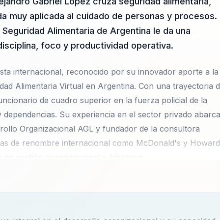
ejandro Gabriel Lopez cruza seguridad alimentaria,
da muy aplicada al cuidado de personas y procesos.
n Seguridad Alimentaria de Argentina le da una
isciplina, foco y productividad operativa.
ta internacional, reconocido por su innovador aporte a la
dad Alimentaria Virtual en Argentina. Con una trayectoria 
cionario de cuadro superior en la fuerza policial de la
 y dependencias. Su experiencia en el sector privado abarc
rollo Organizacional AGL y fundador de la consultora
sas de renombre internacional como McDonald's y Howard
en gestión organizacional y liderazgo.
ganizacional lo convierte en un referente clave para
endimiento y bienestar. Su capacidad para combinar teoría
positivo y medible en cualquier entorno profesional.