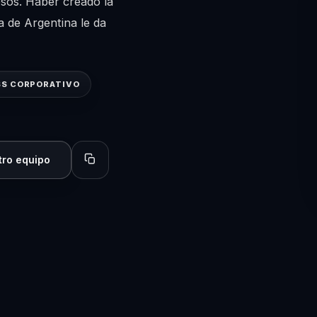
sos. Haber creado la
a de Argentina le da
S CORPORATIVO
tro equipo
Copiar perfil para compartir