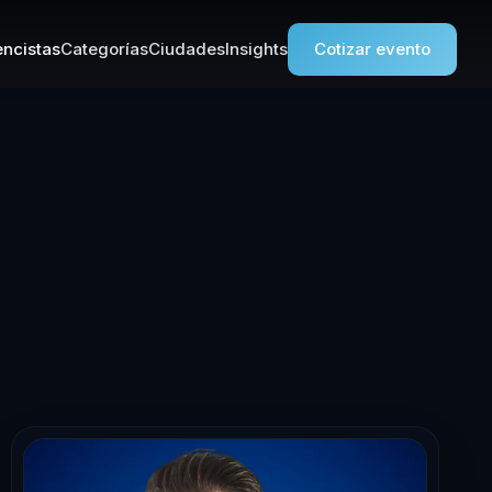
ncistas
Categorías
Ciudades
Insights
Cotizar evento
nferencista en