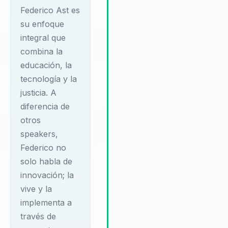
no solo aporta conocimientos
Federico Ast es
técnicos; su enfoque holístico
su enfoque
asegura que las organizacione
integral que
estén preparadas para enfrenta
combina la
los desafíos del futuro con
confianza. Su capacidad para
educación, la
personalizar sus presentacione
tecnología y la
según las necesidades
justicia. A
específicas de cada empresa
diferencia de
garantiza que el contenido sea
otros
relevante y de alto impacto,
maximizando el valor de cada
speakers,
interacción.
Federico no
solo habla de
innovación; la
vive y la
implementa a
través de