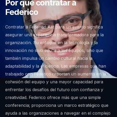
Por qué contratar a
Federico
Contratar a Federico Ast para un evento significa
asegurar una experiencia transformadora para la
organización. Su enfoque en la tecnología y la
innovación no solo educa a los equipos, sino que
también impulsa un cambio cultural hacia la
adaptabilidad y la eficiencia. Las empresas que han
trabajado con Federico reportan un aumento en la
cohesión del equipo y una mayor capacidad para
enfrentar los desafíos del futuro con confianza y
creatividad. Federico ofrece más que una simple
conferencia; proporciona un marco estratégico que
ayuda a las organizaciones a navegar en el complejo