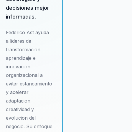
y su compromiso con la
decisiones mejor
excelencia en la ejecución hac
de él un recurso invaluable par
informadas.
cualquier empresa que busque
liderar en su industria.
Federico Ast ayuda
a lideres de
transformacion,
aprendizaje e
innovacion
organizacional a
evitar estancamiento
y acelerar
adaptacion,
creatividad y
evolucion del
negocio. Su enfoque