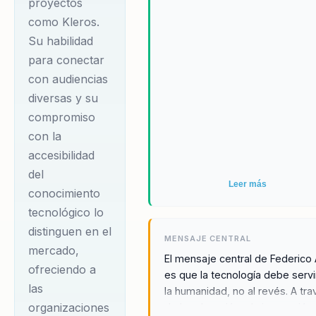
proyectos
como Kleros.
Su habilidad
para conectar
con audiencias
diversas y su
compromiso
con la
accesibilidad
del
Leer más
conocimiento
tecnológico lo
distinguen en el
MENSAJE CENTRAL
mercado,
El mensaje central de Federico 
ofreciendo a
es que la tecnología debe servi
las
la humanidad, no al revés. A tr
organizaciones
de la educación y la innovación,