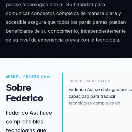
paisaje tecnológico actual. Su habilidad para
comunicar conceptos complejos de manera clara y
accesible asegura que todos los participantes puedan
beneficiarse de su conocimiento, independientemente
de su nivel de experiencia previa con la tecnología.
PERFIL PROFESIONAL
PROPUESTA DE VALOR
Sobre
Federico Ast se distingue por s
Federico
capacidad para traducir
tecnologías complejas en
soluciones prácticas que las
Federico Ast hace
organizaciones pueden
comprensibles
implementar de inmediato. Su
tecnologías que
enfoque en la educación accesi