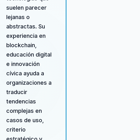
y su experiencia en la resolució
suelen parecer
de disputas mediante blockcha
lejanas o
proporcionan a las empresas u
abstractas. Su
ventaja competitiva en la era
digital. Federico ayuda a las
experiencia en
organizaciones a pasar de la
blockchain,
incertidumbre tecnológica a la
educación digital
implementación efectiva de
estrategias innovadoras que
e innovación
impulsan el crecimiento y la
cívica ayuda a
transformación. Con una
organizaciones a
comprensión profunda de las
necesidades del mercado y un
traducir
enfoque centrado en el cliente,
tendencias
Federico ofrece soluciones
complejas en
personalizadas que abordan lo
casos de uso,
desafíos únicos de cada
organización. Su habilidad para
criterio
anticipar tendencias tecnológic
estratégico y