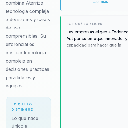
Leer más
combina Aterriza
tecnologia compleja
a decisiones y casos
POR QUÉ LO ELIGEN
de uso
Las empresas eligen a Federic
comprensibles. Su
Ast por su enfoque innovador y
diferencial es
capacidad para hacer que la
tecnología compleja sea
aterriza tecnologia
comprensible y aplicable. Sus
compleja en
conferencias ofrecen a los líde
decisiones practicas
las herramientas necesarias pa
para lideres y
transformar sus organizaciones
promoviendo una cultura de
equipos.
innovación y adaptabilidad.
Testimonios de clientes desta
su habilidad para inspirar y educ
LO QUE LO
DISTINGUE
haciendo que la adopción de
nuevas tecnologías sea un
Lo que hace
proceso fluido y efectivo. Fede
único a