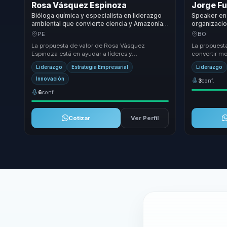
Rosa Vásquez Espinoza
Jorge F
Bióloga química y especialista en liderazgo
Speaker en 
ambiental que convierte ciencia y Amazonía
organizacio
en resiliencia y decisiones sostenibles para
convertir d
PE
BO
organizaciones.
resiliencia 
La propuesta de valor de Rosa Vásquez
La propuest
Espinoza está en ayudar a líderes y
convertir mo
organizaciones a pasar de una relación
experiencia 
Liderazgo
Estrategia Empresarial
Liderazgo
superficial con la soste...
actitud y...
Innovación
3
conf.
6
conf.
Cotizar
Ver Perfil