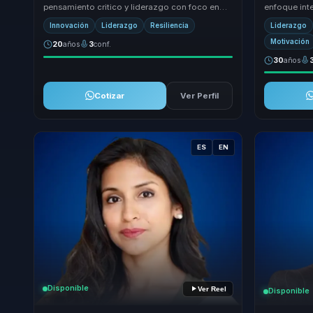
pensamiento critico y liderazgo con foco en
enfoque int
ejecucion. Traduce transformacion e innovaci...
liderazgo y 
Innovación
Liderazgo
Resiliencia
Liderazgo
experiencia tr
Motivación
20
años
3
conf.
30
años
Cotizar
Ver Perfil
ES
EN
Disponible
Ver Reel
Disponible