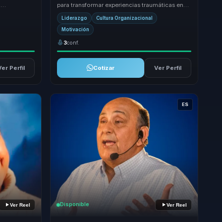
n
para transformar experiencias traumáticas en
on a una
lecciones de liderazgo y resiliencia. Su enfoq...
Liderazgo
Cultura Organizacional
Motivación
3
conf.
Ver Perfil
Cotizar
Ver Perfil
ES
Disponible
Ver Reel
Ver Reel