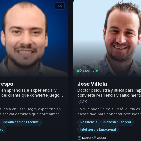
ES
Disponible
respo
José Villela
a en aprendizaje experiencial y
Doctor psiquiatra y atleta paralim
 del cliente que convierte juego y
convierte resiliencia y salud ment
 liderazgo, ventas y acción real
fortaleza para equipos y lideres.
MX
s.
al está en usar juego, experiencia y
Lo que hace único a José Villela es
ra activar cambios que normalmente
capacidad para conectar profund
 con una charla tradicional. H...
las audiencias a través de su histor
Comunicación Efectiva
Resiliencia
Bienestar Laboral
de super...
dad
Inteligencia Emocional
13
años
3
conf.