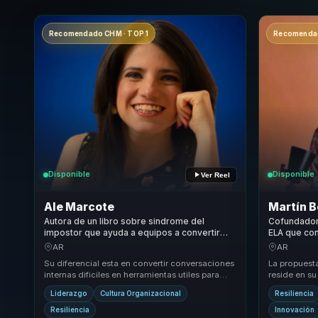
Recomendado CHM · TOP 1
Recomendad
Disponible
Disponible
Ver Reel
Ale Marcote
Martín 
Autora de un libro sobre sindrome del
Cofundador
impostor que ayuda a equipos a convertir
ELA que con
autoexigencia en claridad, confianza y
inclusiva e
AR
AR
participacion.
organizacio
Su diferencial esta en convertir conversaciones
La propuest
internas dificiles en herramientas utiles para
reside en su
cultura, liderazgo y bienestar. Hace que t...
ingeniería, 
Liderazgo
Cultura Organizacional
Resiliencia
oferta ú...
Resiliencia
Innovación