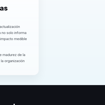
las
actualización
a no solo informa
a impacto medible
de madurez de la
 la organización