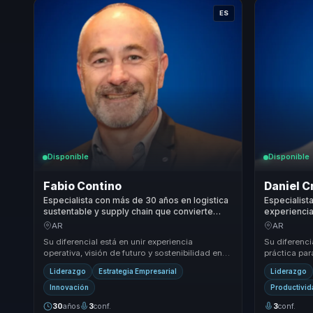
ES
Disponible
Disponible
Fabio Contino
Daniel C
Especialista con más de 30 años en logistica
Especialist
sustentable y supply chain que convierte
experiencia
operación y riesgo en ventaja competitiva
práctica en
AR
AR
para empresas.
para equipo
Su diferencial está en unir experiencia
Su diferenci
operativa, visión de futuro y sostenibilidad en
práctica pa
una misma conversación. Traduce logística,
no se logran
Liderazgo
Estrategia Empresarial
Liderazgo
riesgo...
Innovación
Productivi
30
años
3
conf.
3
conf.