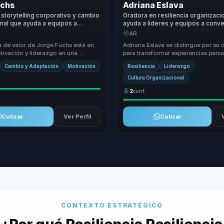
uchs
Adriana Eslava
storytelling corporativo y cambio
Oradora en resiliencia organizaci
nal que ayuda a equipos a
ayuda a líderes y equipos a conve
esmotivacion en liderazgo,
adversidad y supervivencia en for
AR
y unidad.
propósito y ventaja competitiva.
a de valor de Jorge Fuchs está en
Adriana Eslava se distingue por su
tivación y liderazgo en una
para transformar experiencias pers
útil para fortalecer cohesión,
lecciones de liderazgo organizacio
Cambio y Adaptación
Motivación
Resiliencia
Liderazgo
enfoqu...
Cultura Organizacional
2
conf.
Cotizar
Ver Perfil
Cotizar
CONTEXTO ESTRATÉGICO