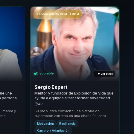
Recomendado CHM · TOP 4
Disponible
Ver Reel
Sergio Expert
que une
Mentor y fundador de Explosion de Vida que
n personal
ayuda a equipos a transformar adversidad en
y
resiliencia, foco y fortaleza mental.
AR
es.
o, marca y
Su propuesta convierte una historia de
isma
superación extrema en una charla útil para
es sobre
cultura, actitud y liderazgo. No inspira desde lo
Motivación
Resiliencia
abstr...
Cambio y Adaptación