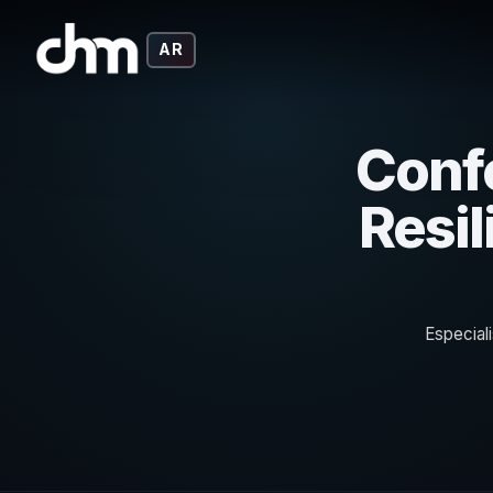
AR
Confe
Resil
Especial