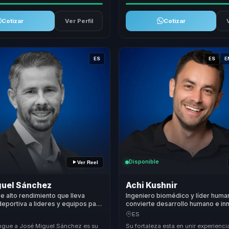
Cotizar
Ver Perfil
Cotizar
ES
ES
E
Disponible
Ver Reel
guel Sánchez
Achi Kushnir
e alto rendimiento que lleva
Ingeniero biomédico y líder human
deportiva a lideres y equipos para
convierte desarrollo humano e in
esion en resiliencia, foco y alto
médica en cultura con propósito 
ES
.
organizaciones.
ingue a José Miguel Sánchez es su
Su fortaleza esta en unir experienci