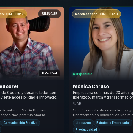
BILINGÜE
o CHM · TOP 2
Recomendado CHM · TOP 3
Ver Reel
Disponible
Bedouret
Mónica Caruso
 de Cboard y desarrollador con
Empresaria con más de 20 años 
vierte accesibilidad e innovación
liderazgo, marca y transformació
n mejores decisiones para
para fortalecer posicionamiento 
AR
nes.
crecimiento en empresas familiar
a de valor de Martín Bedouret
Su diferencial está en unir liderazg
 capacidad para fusionar la
transformación personal en una m
la tecnología y el liderazgo en una
propuesta. Hace que conversacion
Comunicación Efectiva
Liderazgo
Estrategia Empresarial
cambio, tran...
Productividad