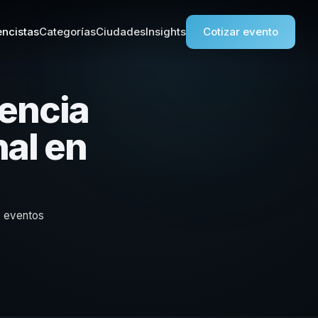
ncistas
Categorías
Ciudades
Insights
Cotizar evento
iencia
nal en
y eventos