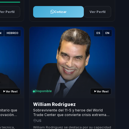
Ver Perfil
Cotizar
Ver Perfil
N
HEBREO
ES
EN
Disponible
Ver Reel
Ver Reel
William Rodriguez
itario que
Sobreviviente del 11-S y heroe del World
novación
Trade Center que convierte crisis extrema
para
en resiliencia y fortaleza mental para
US
equipos.
a tecnica,
William Rodriguez se destaca por su capacidad