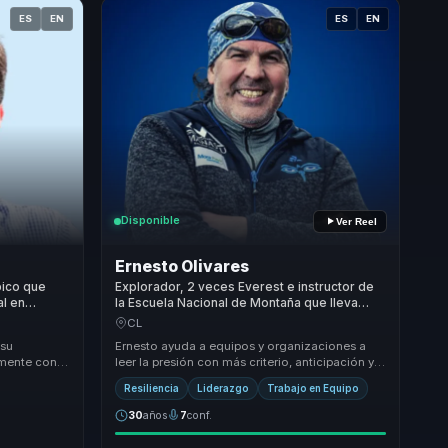
ES
EN
ES
EN
Disponible
Ver Reel
Ernesto Olivares
pico que
Explorador, 2 veces Everest e instructor de
al en
la Escuela Nacional de Montaña que lleva
seguridad y resiliencia a equipos bajo
CL
presión.
 su
Ernesto ayuda a equipos y organizaciones a
amente con
leer la presión con más criterio, anticipación y
ia personal
disciplina. Desde la montaña traduce
Resiliencia
Liderazgo
Trabajo en Equipo
segurida...
30
años
7
conf.