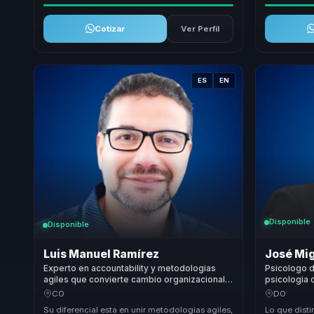
Cotizar
Ver Perfil
ES
EN
Disponible
Disponible
Luis Manuel Ramírez
José Mi
Experto en accountability y metodologias
Psicologo d
agiles que convierte cambio organizacional
psicologia 
en foco, ejecucion y rendimiento para
convertir pr
CO
DO
equipos.
desempeno
Su diferencial esta en unir metodologias agiles,
Lo que dist