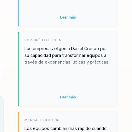
memorables y aplicables.
Leer más
POR QUÉ LO ELIGEN
Las empresas eligen a Daniel Crespo por
su capacidad para transformar equipos a
través de experiencias lúdicas y prácticas.
Su enfoque en liderazgo, ventas y
experiencia del cliente, combinado con su
metodología basada en el juego, garantiza
un impacto duradero en la organización.
Los testimonios de clientes destacan su
Leer más
habilidad para inspirar cambios reales y
tangibles, generando un retorno de
inversión significativo. Además, su enfoque
MENSAJE CENTRAL
personalizado asegura que cada
Los equipos cambian más rápido cuando
intervención esté alineada con los