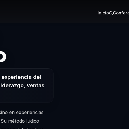
Inicio
Confere
– Conferencis
o
 experiencia del
 liderazgo, ventas
sino en experiencias
e. Su método lúdico