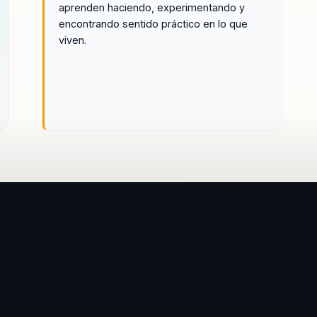
aprenden haciendo, experimentando y
objetivos y necesidades específicas de la
encontrando sentido práctico en lo que
y
organización, lo que permite maximizar los
viven.
resultados y asegurar que los cambios
implementados sean sostenibles a largo
plazo. Esta capacidad para adaptarse y
personalizar su enfoque es una de las
razones principales por las que las
empresas continúan eligiendo a Daniel
Crespo como su socio en la transformación
cultural.
 y
 y