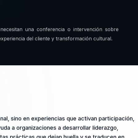
necesitan una conferencia o intervención sobre
xperiencia del cliente y transformación cultural.
nal, sino en experiencias que activan participación,
yuda a organizaciones a desarrollar liderazgo,
tas prácticas que dejan huella y se traducen en