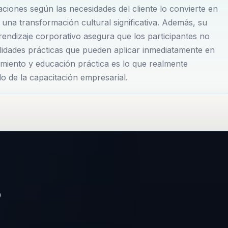
iencia del cliente basada en el modelo Disney, y las ventas
ciones según las necesidades del cliente lo convierte en
inspirar a los equipos a cuestionar sus métodos actuales 
una transformación cultural significativa. Además, su
prendizaje corporativo asegura que los participantes no
ilidades prácticas que pueden aplicar inmediatamente en
imiento y educación práctica es lo que realmente
ps inmersivos que permiten profundizar en los temas
o de la capacitación empresarial.
equipos. Su flexibilidad para personalizar charlas y
 convierte en una opción ideal para organizaciones que
en aprendizaje, sino una estrategia para la transformación
ocimientos, sino que inspira a los participantes a
un impacto duradero en la organización. Su enfoque único
resariales garantizan que cada intervención sea relevante
o
ativo.