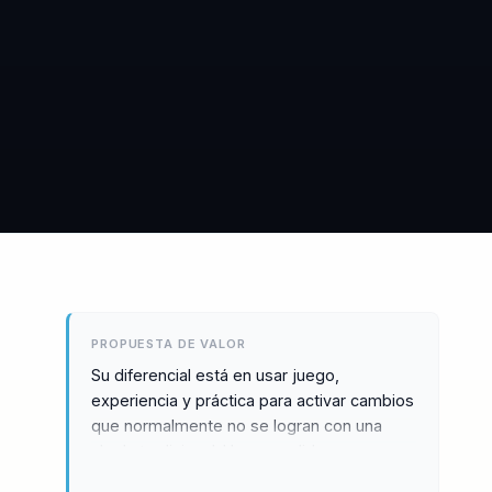
PROPUESTA DE VALOR
Su diferencial está en usar juego,
experiencia y práctica para activar cambios
que normalmente no se logran con una
charla tradicional. Hace que liderazgo,
ventas y servicio se vuelvan aprendizajes