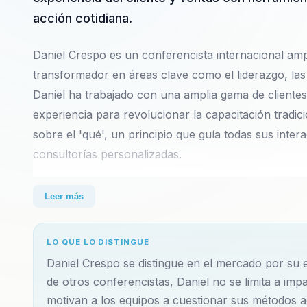
acción cotidiana.
Daniel Crespo es un conferencista internacional a
transformador en áreas clave como el liderazgo, las 
Daniel ha trabajado con una amplia gama de clientes 
experiencia para revolucionar la capacitación tradici
sobre el 'qué', un principio que guía todas sus inter
consultorías personalizadas.
El enfoque de Daniel se basa en crear experiencias 
Leer más
Mediante dinámicas prácticas y lúdicas, como el uso 
desarrollan competencias clave sin siquiera darse c
LO QUE LO DISTINGUE
entretiene, sino que también genera aprendizajes prá
Daniel Crespo se distingue en el mercado por su e
de otros conferencistas, Daniel no se limita a imp
Daniel Crespo aborda temas relevantes y cruciales pa
motivan a los equipos a cuestionar sus métodos a