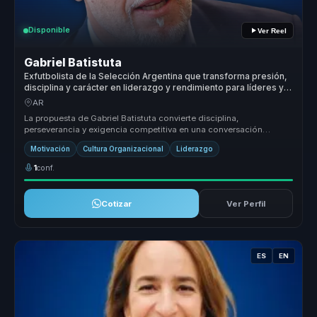
Disponible
Ver Reel
Gabriel Batistuta
Exfutbolista de la Selección Argentina que transforma presión,
disciplina y carácter en liderazgo y rendimiento para líderes y
equipos.
AR
La propuesta de Gabriel Batistuta convierte disciplina,
perseverancia y exigencia competitiva en una conversación
aplicable al negocio. P...
Motivación
Cultura Organizacional
Liderazgo
1
conf.
Cotizar
Ver Perfil
ES
EN