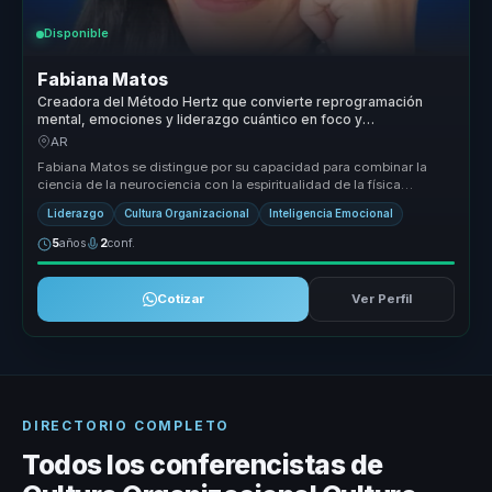
Disponible
Fabiana Matos
Creadora del Método Hertz que convierte reprogramación
mental, emociones y liderazgo cuántico en foco y
transformación para equipos.
AR
Fabiana Matos se distingue por su capacidad para combinar la
ciencia de la neurociencia con la espiritualidad de la física
cuántica, ofre...
Liderazgo
Cultura Organizacional
Inteligencia Emocional
5
años
2
conf.
Cotizar
Ver Perfil
DIRECTORIO COMPLETO
Todos los conferencistas de