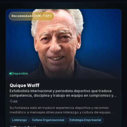
Recomendado CHM · TOP 1
Disponible
Quique Wolff
Exfutbolista internacional y periodista deportivo que traduce
competencia, disciplina y trabajo en equipo en compromiso y
cultura ganadora para empresas.
AR
Su fortaleza está en traducir experiencia deportiva y recorrido
mediático a mensajes útiles para liderazgo y cultura de equipo.
Conecta d...
Liderazgo
Cultura Organizacional
Estrategia Empresarial