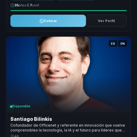
35
años
7
conf.
Cotizar
Ver Perfil
ES
EN
Disponible
Santiago Bilinkis
Cofundador de Officenet y referente en innovación que vuelve
comprensibles la tecnología, la IA y el futuro para líderes que
deben tomar mejores decisiones hoy.
AR