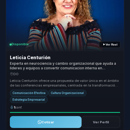
Disponible
Ver Reel
Leticia Centurión
Experta en neurociencia y cambio organizacional que ayuda a
lideres y equipos a convertir comunicacion interna en
cohesion, criterio y ventaja competitiva.
DO
Leticia Centurión ofrece una propuesta de valor única en el ámbito
de las conferencias empresariales, centrada en la transformación
organ...
Comunicación Efectiva
Cultura Organizacional
Estrategia Empresarial
1
conf.
Cotizar
Ver Perfil