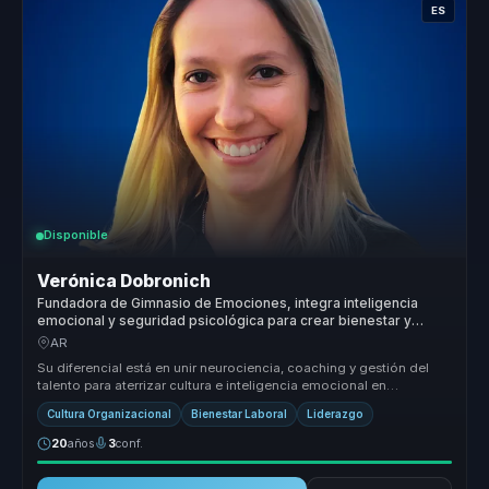
ES
Disponible
Verónica Dobronich
Fundadora de Gimnasio de Emociones, integra inteligencia
emocional y seguridad psicológica para crear bienestar y
liderazgo humano en líderes y equipos.
AR
Su diferencial está en unir neurociencia, coaching y gestión del
talento para aterrizar cultura e inteligencia emocional en
herramientas ...
Cultura Organizacional
Bienestar Laboral
Liderazgo
20
años
3
conf.