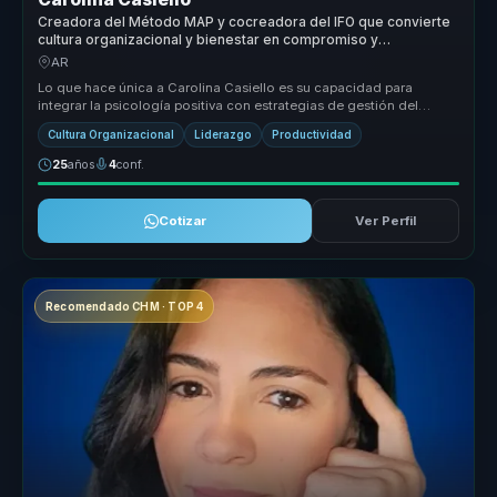
Creadora del Método MAP y cocreadora del IFO que convierte
cultura organizacional y bienestar en compromiso y
productividad para empresas.
AR
Lo que hace única a Carolina Casiello es su capacidad para
integrar la psicología positiva con estrategias de gestión del
talento, creand...
Cultura Organizacional
Liderazgo
Productividad
25
años
4
conf.
Cotizar
Ver Perfil
Recomendado CHM · TOP 4