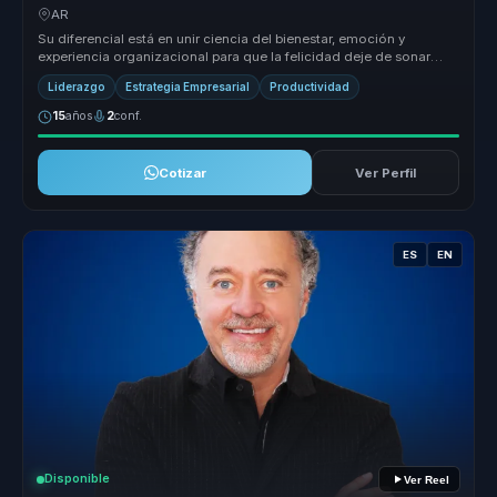
sostenibles.
AR
Su diferencial está en unir ciencia del bienestar, emoción y
experiencia organizacional para que la felicidad deje de sonar
abstracta. At...
Liderazgo
Estrategia Empresarial
Productividad
15
años
2
conf.
Cotizar
Ver Perfil
ES
EN
Disponible
Ver Reel