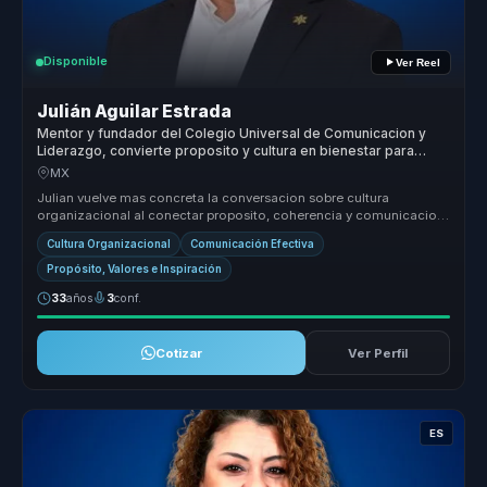
Disponible
Ver Reel
Julián Aguilar Estrada
Mentor y fundador del Colegio Universal de Comunicacion y
Liderazgo, convierte proposito y cultura en bienestar para
organizaciones.
MX
Julian vuelve mas concreta la conversacion sobre cultura
organizacional al conectar proposito, coherencia y comunicacion
con decisiones p...
Cultura Organizacional
Comunicación Efectiva
Propósito, Valores e Inspiración
33
años
3
conf.
Cotizar
Ver Perfil
ES