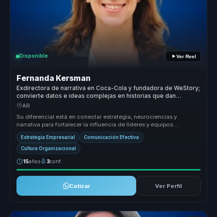
Disponible
Ver Reel
Fernanda Kersman
Exdirectora de narrativa en Coca-Cola y fundadora de WeStory;
convierte datos e ideas complejas en historias que dan
claridad y persuaden a líderes y equipos.
AR
Su diferencial está en conectar estrategia, neurociencias y
narrativa para fortalecer la influencia de líderes y equipos.
Convierte datos...
Estrategia Empresarial
Comunicación Efectiva
Cultura Organizacional
15
años
3
conf.
Cotizar
Ver Perfil