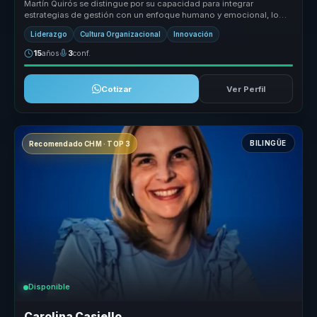
Martín Quirós se distingue por su capacidad para integrar
estrategias de gestión con un enfoque humano y emocional, lo
que le permite abo...
Liderazgo
Cultura Organizacional
Innovación
15
años
3
conf.
Cotizar
Ver Perfil
BILINGÜE
Recomendado CHM · TOP 3
Disponible
Carolina Casiello