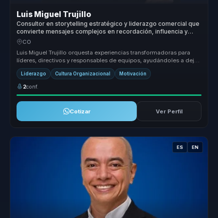
Luis Miguel Trujillo
Consultor en storytelling estratégico y liderazgo comercial que
convierte mensajes complejos en recordación, influencia y
motivación para líderes y equipos.
CO
Luis Miguel Trujillo orquesta experiencias transformadoras para
líderes, directivos y responsables de equipos, ayudándoles a dejar
atrás ...
Liderazgo
Cultura Organizacional
Motivación
2
conf.
Cotizar
Ver Perfil
ES
EN