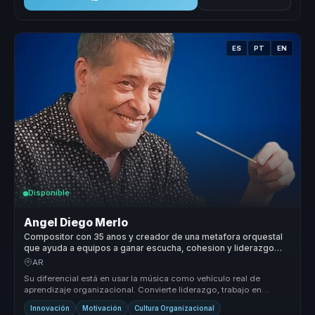
ES
PT
EN
Disponible
Angel Diego Merlo
Compositor con 35 anos y creador de una metafora orquestal
que ayuda a equipos a ganar escucha, cohesion y liderazgo
colaborativo.
AR
Su diferencial está en usar la música como vehículo real de
aprendizaje organizacional. Convierte liderazgo, trabajo en
equipo y cultura ...
Innovación
Motivación
Cultura Organizacional