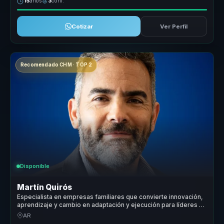
15
años
3
conf.
Cotizar
Ver Perfil
Recomendado CHM · TOP 2
Disponible
Martín Quirós
Especialista en empresas familiares que convierte innovación,
aprendizaje y cambio en adaptación y ejecución para líderes y
equipos.
AR