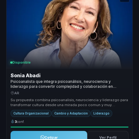
Disponible
Sonia Abadi
Psicoanalista que integra psicoanálisis, neurociencia y
liderazgo para convertir complejidad y colaboración en
mejores decisiones para directivos y equipos.
AR
Su propuesta combina psicoanalisis, neurociencia y liderazgo para
transformar cultura desde una mirada poco comun y muy
estrategica. Hace...
Cultura Organizacional
Cambio y Adaptación
Liderazgo
3
conf.
Cotizar
Ver Perfil