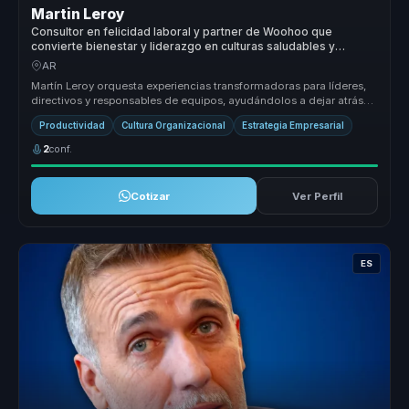
Martin Leroy
Consultor en felicidad laboral y partner de Woohoo que
convierte bienestar y liderazgo en culturas saludables y
resultados para empresas.
AR
Martín Leroy orquesta experiencias transformadoras para líderes,
directivos y responsables de equipos, ayudándolos a dejar atrás
equipos ...
Productividad
Cultura Organizacional
Estrategia Empresarial
2
conf.
Cotizar
Ver Perfil
ES