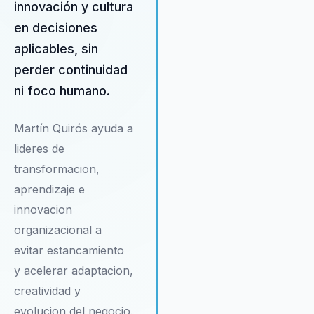
innovación y cultura
Su experiencia en la gestión d
cambio y el traspaso generac
en decisiones
lo convierte en un aliado
aplicables, sin
estratégico para las empresa
perder continuidad
familiares que buscan asegur
una transición exitosa y sin
ni foco humano.
contratiempos. Además, Mart
promueve la importancia de c
Martín Quirós ayuda a
un ambiente de trabajo positi
lideres de
motivador, donde los emplea
se sientan valorados y
transformacion,
comprometidos con los objet
aprendizaje e
de la organización. Su enfoqu
innovacion
holístico no solo mejora la
organizacional a
rentabilidad empresarial, sino
también contribuye al desarro
evitar estancamiento
de una cultura corporativa sól
y acelerar adaptacion,
resiliente. En un mundo
creatividad y
empresarial cada vez más
evolucion del negocio.
competitivo, la propuesta de 