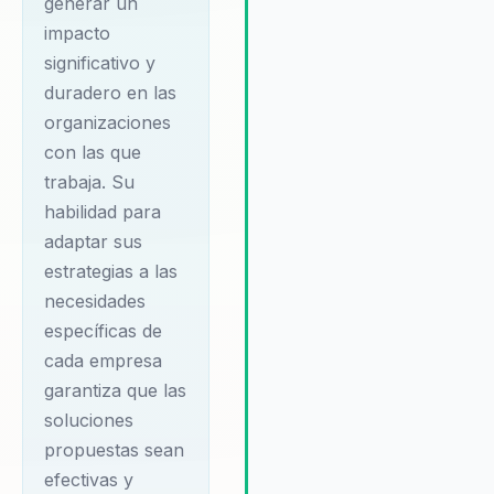
generar un
rentabilidad y la sostenibilida
impacto
empresarial, ayudando a las
significativo y
organizaciones a enfrentar
duradero en las
desafíos críticos como el tra
organizaciones
generacional y el equilibrio en
vida personal y profesional. S
con las que
experiencia en consultoría
trabaja. Su
empresarial le permite adapta
habilidad para
sus estrategias a las necesi
adaptar sus
específicas de cada organiza
estrategias a las
garantizando un impacto posi
necesidades
y duradero. Además, su enfo
en el liderazgo transformacion
específicas de
su compromiso con el bienes
cada empresa
personal y profesional de los
garantiza que las
líderes empresariales son
soluciones
aspectos que los clientes val
propuestas sean
enormemente. Al elegir a Mart
efectivas y
Quirós, las empresas pueden