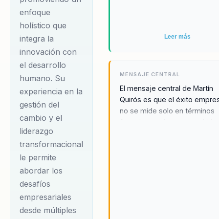
enfoque
holístico que
Leer más
integra la
innovación con
el desarrollo
MENSAJE CENTRAL
humano. Su
El mensaje central de Martín
experiencia en la
Quirós es que el éxito empres
gestión del
no se mide solo en términos
cambio y el
financieros, sino que también
liderazgo
depende de la capacidad de 
transformacional
organización para adaptarse 
evolucionar en respuesta a la
le permite
cambiantes demandas del
abordar los
mercado. A través de sus
desafíos
conferencias, Martín promuev
empresariales
importancia de desarrollar líd
desde múltiples
transformacionales que valor