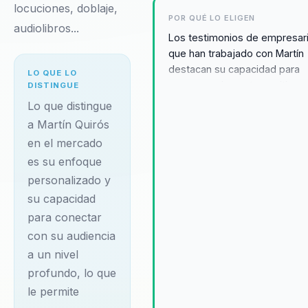
locuciones, doblaje,
POR QUÉ LO ELIGEN
audiolibros...
Los testimonios de empresar
que han trabajado con Martín
destacan su capacidad para
LO QUE LO
generar un impacto positivo y
DISTINGUE
duradero en sus organizacion
Lo que distingue
transformando la manera en 
a Martín Quirós
abordan la innovación y el
en el mercado
liderazgo. Su enfoque
es su enfoque
personalizado y su habilidad 
personalizado y
conectar con su audiencia a u
nivel profundo lo convierten 
su capacidad
recurso invaluable para las
para conectar
empresas que buscan asegur
con su audiencia
futuro en un entorno empresar
a un nivel
dinámico y desafiante. Martín
profundo, lo que
elegido por su capacidad par
ofrecer soluciones prácticas 
le permite
efectivas que mejoran la