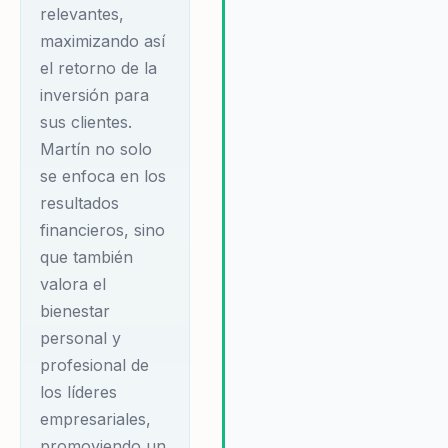
esperar no solo mejorar su
relevantes,
rentabilidad, sino también
maximizando así
construir una cultura empresar
el retorno de la
sólida y resiliente, creando un
inversión para
ambiente de trabajo más
sus clientes.
colaborativo y productivo.
Martín no solo
se enfoca en los
resultados
financieros, sino
que también
valora el
bienestar
personal y
profesional de
los líderes
empresariales,
promoviendo un