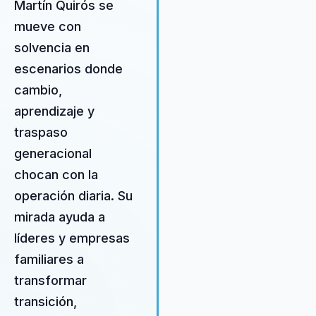
Martín Quirós se
que le permite abordar los
mueve con
desafíos empresariales de
solvencia en
manera integral y efectiva. Su
propuesta de valor se centra 
escenarios donde
desarrollo de líderes
cambio,
transformacionales que pued
aprendizaje y
guiar a sus organizaciones hac
éxito sostenible, combinando 
traspaso
innovación con un profundo
generacional
compromiso con el bienestar
chocan con la
personal y profesional. A trav
sus conferencias y consultorí
operación diaria. Su
Martín ofrece un enfoque
mirada ayuda a
personalizado que se adapta 
líderes y empresas
necesidades específicas de 
empresa, asegurando que la
familiares a
soluciones propuestas sean
transformar
prácticas y aplicables en el
transición,
contexto real de la organizaci