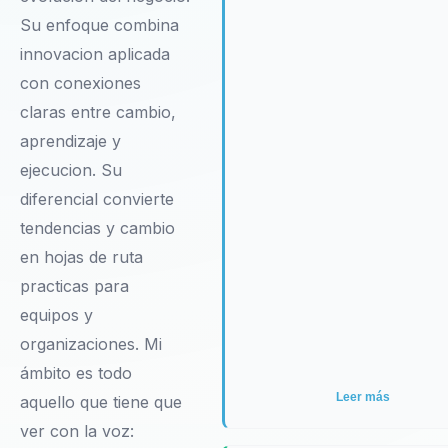
de Martín Quirós es una inver
Su enfoque combina
en el futuro de cualquier
innovacion aplicada
organización que aspire a lide
con conexiones
con éxito.
claras entre cambio,
aprendizaje y
ejecucion. Su
diferencial convierte
tendencias y cambio
en hojas de ruta
practicas para
equipos y
organizaciones. Mi
ámbito es todo
Leer más
aquello que tiene que
ver con la voz: