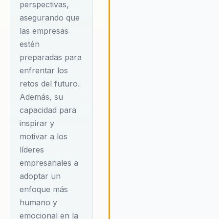
perspectivas,
tanto los resultados financier
como el bienestar personal y
asegurando que
profesional de sus equipos. S
las empresas
enfoque holístico integra la
estén
innovación con el desarrollo
preparadas para
humano, creando un ambient
enfrentar los
trabajo más colaborativo y
productivo. Martín cree
retos del futuro.
firmemente que el bienestar
Además, su
empresarial y el crecimiento
capacidad para
personal son aspectos
inspirar y
fundamentales para alcanzar 
motivar a los
éxito sostenible en el compet
líderes
mundo empresarial de hoy. Al
adoptar un enfoque más hum
empresariales a
y emocional en la gestión, las
adoptar un
organizaciones pueden no so
enfoque más
mejorar su rentabilidad, sino
humano y
también construir una cultura
emocional en la
corporativa sólida y resiliente