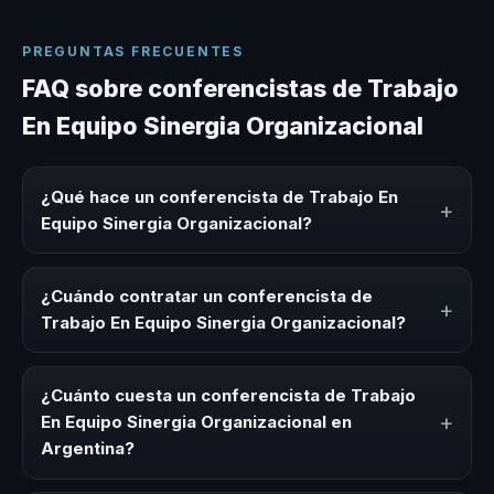
PREGUNTAS FRECUENTES
FAQ sobre conferencistas de Trabajo
En Equipo Sinergia Organizacional
¿Qué hace un conferencista de Trabajo En
+
Equipo Sinergia Organizacional?
Un conferencista de Trabajo En Equipo Sinergia
Organizacional es un experto que comparte
¿Cuándo contratar un conferencista de
+
conocimiento, estrategias y experiencias sobre este tema
Trabajo En Equipo Sinergia Organizacional?
en eventos corporativos, convenciones y seminarios. Su
objetivo es generar reflexión, inspiración y herramientas
Es ideal contratar un conferencista de Trabajo En Equipo
aplicables para la audiencia.
Sinergia Organizacional para kick-offs, convenciones
¿Cuánto cuesta un conferencista de Trabajo
anuales, programas de desarrollo, eventos de integración
+
En Equipo Sinergia Organizacional en
o cuando tu organización necesita impulsar un cambio
Argentina?
cultural relacionado con esta temática.
Los honorarios varían según la trayectoria del speaker, la