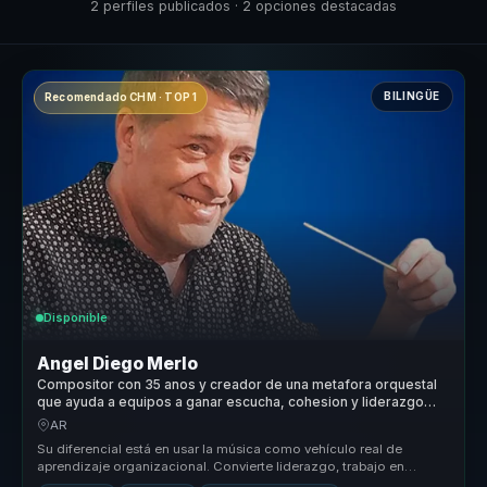
2 perfiles publicados · 2 opciones destacadas
BILINGÜE
Recomendado CHM · TOP 1
Disponible
Angel Diego Merlo
Compositor con 35 anos y creador de una metafora orquestal
que ayuda a equipos a ganar escucha, cohesion y liderazgo
colaborativo.
AR
Su diferencial está en usar la música como vehículo real de
aprendizaje organizacional. Convierte liderazgo, trabajo en
equipo y cultura ...