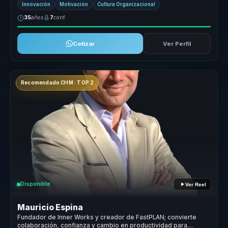
Innovación
Motivación
Cultura Organizacional
35
años
7
conf.
Cotizar
Ver Perfil
Recomendado CHM · TOP 2
Disponible
Ver Reel
Mauricio Espina
Fundador de Inner Works y creador de FastPLAN; convierte
colaboración, confianza y cambio en productividad para