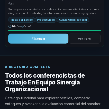
equipos complejos.
CL
Su propuesta convierte la colaboración en una disciplina concreta:
diagnostica el contexto, facilita conversaciones útiles y ayuda a
equi...
Trabajo en Equipo
Productividad
Cultura Organizacional
20
años
1
conf.
Cotizar
Ver Perfil
DIRECTORIO COMPLETO
Todos los conferencistas de
Trabajo En Equipo Sinergia
Organizacional
Catálogo funcional para explorar perfiles, comparar
enfoques y avanzar a la evaluación comercial del speaker