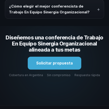
modalidad y la duración del evento. En CHM Argentina
¿Cómo elegir el mejor conferencista de
+
ofrecemos asesoría inicial y propuesta consultiva
Trabajo En Equipo Sinergia Organizacional?
adaptada a tu presupuesto.
Evaluá su experiencia real en el tema, su estilo de
comunicación, casos con audiencias similares y su
capacidad de adaptar el contenido al contexto de tu
Diseñemos una conferencia de Trabajo
organización. En CHM Argentina te ayudamos a hacer
esa selección.
En Equipo Sinergia Organizacional
alineada a tus metas
Solicitar propuesta
Cobertura en Argentina
·
Sin compromiso
·
Respuesta rápida