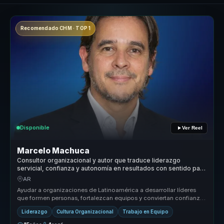
Recomendado CHM · TOP 1
Disponible
Ver Reel
Marcelo Machuca
Consultor organizacional y autor que traduce liderazgo
servicial, confianza y autonomía en resultados con sentido para
líderes.
AR
Ayudar a organizaciones de Latinoamérica a desarrollar líderes
que formen personas, fortalezcan equipos y conviertan confianza,
autonomía...
Liderazgo
Cultura Organizacional
Trabajo en Equipo