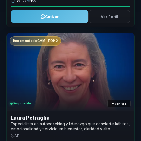
15
años
4
conf.
Cotizar
Ver Perfil
Recomendado CHM · TOP 2
Disponible
Ver Reel
Laura Petraglia
Especialista en autocoaching y liderazgo que convierte hábitos,
emocionalidad y servicio en bienestar, claridad y alto
rendimiento para equipos.
AR