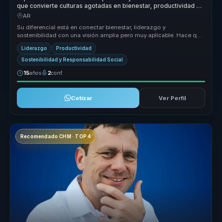
que convierte culturas agotadas en bienestar, productividad y
entornos sostenibles para equipos.
AR
Su diferencial está en conectar bienestar, liderazgo y
sostenibilidad con una visión amplia pero muy aplicable. Hace que
cultura, clima y...
Liderazgo
Productividad
Sostenibilidad y Responsabilidad Social
15
años
2
conf.
Cotizar
Ver Perfil
Recomendado CHM · TOP 4