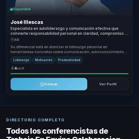
Disponible
José Illescas
Especialista en autoliderazgo y comunicación efectiva que
convierte responsabilidad personal en claridad, compromiso y
confianza para equipos.
AR
Su diferencial está en aterrizar el liderazgo personal en
herramientas concretas sobre comunicación, autoconocimiento y
desempeño. No tra...
Liderazgo
Motivación
Productividad
6
conf.
Cotizar
Ver Perfil
DIRECTORIO COMPLETO
Todos los conferencistas de