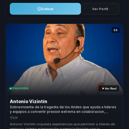
Cotizar
Ver Perfil
ES
Disponible
Ver Reel
Antonio Vizintín
Sobreviviente de la tragedia de los Andes que ayuda a lideres
y equipos a convertir presion extrema en colaboracion,
resiliencia y liderazgo en crisis.
UY
Antonio Vizintín orquesta experiencias que permiten a líderes de
negocio, talento e innovación superar la fricción con la