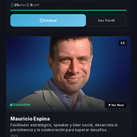
25
años
3
conf.
Cotizar
Ver Perfil
ES
Disponible
Ver Reel
Mauricio Espina
Facilitador estratégico, speaker y líder social, desarrolla la
persistencia y la colaboración para superar desafíos
complejos sin colapsar en el camino
CL