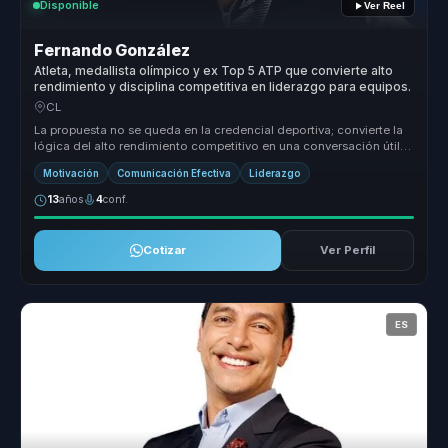
Disponible
Ver Reel
Fernando González
Atleta, medallista olímpico y ex Top 5 ATP que convierte alto
rendimiento y disciplina competitiva en liderazgo para equipos.
CL
La propuesta no se queda en la credencial deportiva; convierte la
lógica del alto rendimiento competitivo en una conversación útil
para d...
Motivación
Comunicación Efectiva
Liderazgo
13
años
4
conf.
Cotizar
Ver Perfil
ES