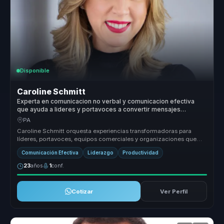
Disponible
Caroline Schmitt
Experta en comunicacion no verbal y comunicacion efectiva
que ayuda a lideres y portavoces a convertir mensajes
complejos en influencia, autoridad e impacto.
PA
Caroline Schmitt orquesta experiencias transformadoras para
líderes, portavoces, equipos comerciales y organizaciones que
buscan dejar at...
Comunicación Efectiva
Liderazgo
Productividad
23
años
1
conf.
Cotizar
Ver Perfil