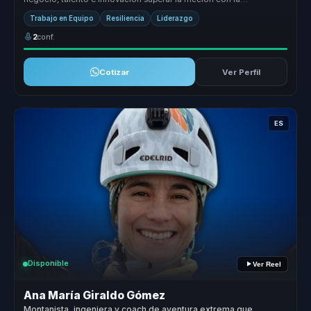
inteligencia ar...
Trabajo en Equipo
Resiliencia
Liderazgo
2
conf.
Cotizar
Ver Perfil
ES
Disponible
Ver Reel
Ana María Giraldo Gómez
Montanista, ingeniera y coach de aventura extrema que