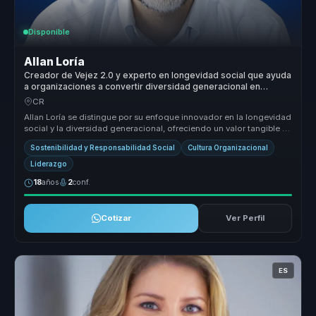
Disponible
Allan Loría
Creador de Vejez 2.0 y experto en longevidad social que ayuda
a organizaciones a convertir diversidad generacional en
inclusion, colaboracion e innovacion.
CR
Allan Loría se distingue por su enfoque innovador en la longevidad
social y la diversidad generacional, ofreciendo un valor tangible y
me...
Sostenibilidad y Responsabilidad Social
Cultura Organizacional
Liderazgo
18
años
2
conf.
Cotizar
Ver Perfil
ES