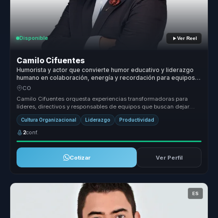
Disponible
Ver Reel
Camilo Cifuentes
Humorista y actor que convierte humor educativo y liderazgo
humano en colaboración, energía y recordación para equipos
dentro de organizaciones.
CO
Camilo Cifuentes orquesta experiencias transformadoras para
líderes, directivos y responsables de equipos que buscan dejar
atrás la desal...
Cultura Organizacional
Liderazgo
Productividad
2
conf.
Cotizar
Ver Perfil
ES