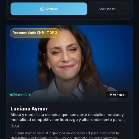
Cotizar
Ver Perfil
Recomendado CHM · TOP 2
Disponible
Ver Reel
Luciana Aymar
Atleta y medallista olímpica que convierte disciplina, equipo y
mentalidad competitiva en liderazgo y alto rendimiento para
organizaciones.
AR
Luciana Aymar se distingue por su capacidad para convertir la
disciplina y el trabajo en equipo del deporte en herramientas