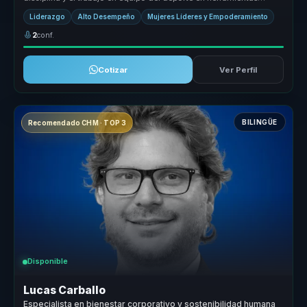
poderosas par...
Liderazgo
Alto Desempeño
Mujeres Líderes y Empoderamiento
2
conf.
Cotizar
Ver Perfil
BILINGÜE
Recomendado CHM · TOP 3
Disponible
Lucas Carballo
Especialista en bienestar corporativo y sostenibilidad humana