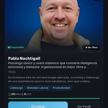
Disponible
Ver Reel
Pablo Nachtigall
Psicologo clinico y coach sistemico que convierte inteligencia
emocional y bienestar organizacional en mejor clima y
desempeno para lideres y equipos.
CO
Su fortaleza esta en unir psicologia aplicada, coaching y liderazgo
en una experiencia que no solo sensibiliza, sino que ordena
conversac...
Liderazgo
Bienestar Laboral
Productividad
20
años
3
conf.
Cotizar
Ver Perfil