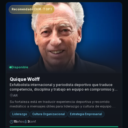
Recomendado CHM · TOP 1
Disponible
Quique Wolff
Exfutbolista internacional y periodista deportivo que traduce
competencia, disciplina y trabajo en equipo en compromiso y
cultura ganadora para empresas.
AR
Su fortaleza está en traducir experiencia deportiva y recorrido
mediático a mensajes útiles para liderazgo y cultura de equipo.
Conecta d...
Liderazgo
Cultura Organizacional
Estrategia Empresarial
15
años
3
conf.