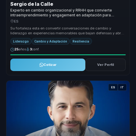
Sergio de la Calle
Experto en cambio organizacional y RRHH que convierte
intraemprendimiento y engagement en adaptación para
empresas.
ES
Su fortaleza esta en convertir conversaciones de cambio y
liderazgo en experiencias memorables que bajan defensas y abren
accion. Usa hum...
Liderazgo
Cambio y Adaptación
Resiliencia
25
años
3
conf.
Cotizar
Ver Perfil
ES
IT