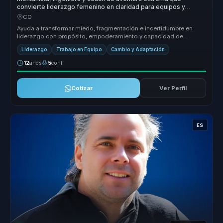
convierte liderazgo femenino en claridad para equipos y
mujeres lideres.
CO
Ayuda a transformar miedo, fragmentación e incertidumbre en
liderazgo con propósito, empoderamiento y capacidad de
avanzar paso a paso ha...
Liderazgo
Trabajo en Equipo
Cambio y Adaptación
12
años
5
conf.
Cotizar
Ver Perfil
ES