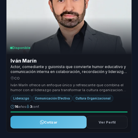
Disponible
Iván Marín
Actor, comediante y guionista que convierte humor educativo y
comunicación interna en colaboración, recordación y liderazgo
para equipos.
CO
Iván Marín ofrece un enfoque único y refrescante que combina el
humor con el liderazgo para transformar la cultura organizacional
de mane...
Liderazgo
Comunicación Efectiva
Cultura Organizacional
16
años
3
conf.
Cotizar
Ver Perfil