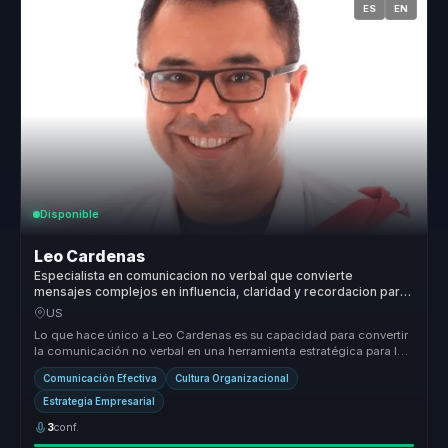
ES
EN
Disponible
Leo Cardenas
Especialista en comunicacion no verbal que convierte
mensajes complejos en influencia, claridad y recordacion para
lideres y equipos.
US
Lo que hace único a Leo Cardenas es su capacidad para convertir
la comunicación no verbal en una herramienta estratégica para las
organiz...
Comunicación Efectiva
Cultura Organizacional
Estrategia Empresarial
3
conf.