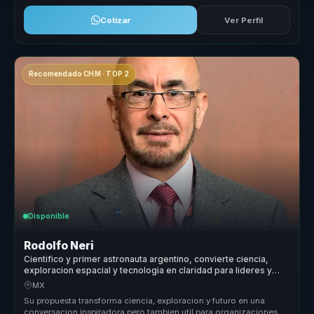
Cotizar
Ver Perfil
Recomendado CHM · TOP 2
Disponible
Rodolfo Neri
Cientifico y primer astronauta argentino, convierte ciencia,
exploracion espacial y tecnologia en claridad para lideres y
equipos.
MX
Su propuesta transforma ciencia, exploracion y futuro en una
conversacion inspiradora pero tambien util para organizaciones