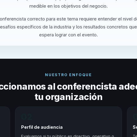
medible en los objetivos del negocio.
conferencista correcto para este tema requiere entender el nivel 
desafíos específicos de la industria y los resultados concretos que
espera lograr con el evento.
NUESTRO ENFOQUE
ccionamos al conferencista ade
tu organización
02
Perfil de audiencia
S
,
Evaluamos si tu público es directivo, operativo o
Te