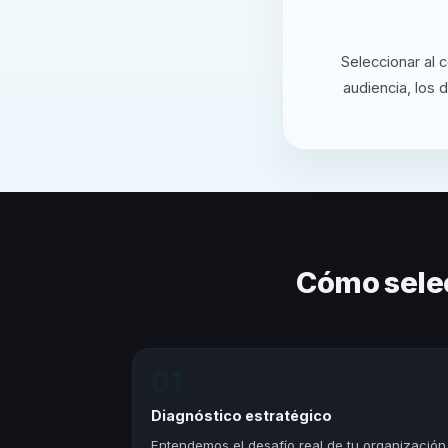
Seleccionar al 
audiencia, los 
Cómo sele
01
Diagnóstico estratégico
Entendemos el desafío real de tu organización