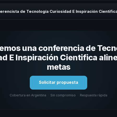
trayectoria del speaker, la modalidad y la duración del evento. En C
daptada a tu presupuesto.
erencista de Tecnología Curiosidad E Inspiración Cientific
 tema, su estilo de comunicación, casos con audiencias similares y su
anización. En CHM Argentina te ayudamos a hacer esa selección.
emos una conferencia de Tecn
d E Inspiración Cientifica alin
metas
Solicitar propuesta
Cobertura en Argentina
·
Sin compromiso
·
Respuesta rápida