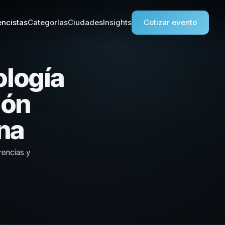
ncistas
Categorías
Ciudades
Insights
Cotizar evento
ología
ión
ina
rencias y