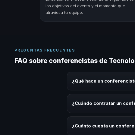
los objetivos del evento y el momento que
atraviesa tu equipo.
PREGUNTAS FRECUENTES
FAQ sobre conferencistas de Tecnolog
¿Qué hace un conferencista
Un conferencista de Tecnología 
experiencias sobre este tema en
¿Cuándo contratar un confe
herramientas aplicables para la 
Es ideal contratar un conferenci
programas de desarrollo, evento
¿Cuánto cuesta un conferen
temática.