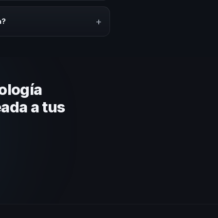
HM Argentina ofrecemos asesoría
+
a?
 capacidad de adaptar el
ología
eada a tus