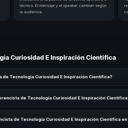
técnico. El mensaje y el speaker cambian según
re
la audiencia.
co
ía Curiosidad E Inspiración Cientifica
 de Tecnología Curiosidad E Inspiración Cientifica?
Curiosidad E Inspiración Cientifica es un experto que comparte conoc
 eventos corporativos, convenciones y seminarios. Su objetivo es gen
rencista de Tecnología Curiosidad E Inspiración Cientifica
audiencia.
sta de Tecnología Curiosidad E Inspiración Cientifica para kick-offs,
s de integración o cuando tu organización necesita impulsar un camb
cista de Tecnología Curiosidad E Inspiración Cientifica en