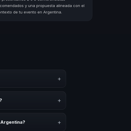
comendados y una propuesta alineada con el
ntexto de tu evento en Argentina.
+
imiento, estrategias y
erar reflexión, inspiración y
+
?
 convenciones anuales,
io cultural relacionado con esta
+
 Argentina?