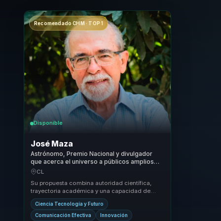
Recomendado CHM · TOP 1
Disponible
José Maza
Astrónomo, Premio Nacional y divulgador
que acerca el universo a públicos amplios
con claridad y perspectiva.
CL
Su propuesta combina autoridad científica,
trayectoria académica y una capacidad de
divulgación ampliamente reconocida. No se
Ciencia Tecnología y Futuro
presenta co...
Comunicación Efectiva
Innovación