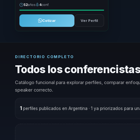
52
años
4
conf.
Cotizar
Ver Perfil
DIRECTORIO COMPLETO
Todos los conferencistas
Catálogo funcional para explorar perfiles, comparar enfoqu
speaker correcto.
1
perfiles publicados en Argentina
· 1 ya priorizados para u