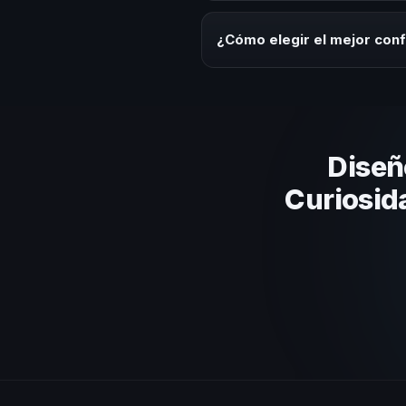
Los honorarios varían según la 
inicial y propuesta consultiva a
¿Cómo elegir el mejor conf
Evaluá su experiencia real en el
contenido al contexto de tu org
Diseñ
Curiosida