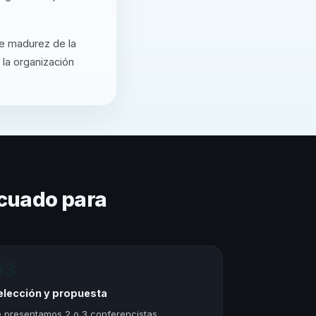
de madurez de la
 la organización
cuado para
03
elección y propuesta
 presentamos 2 o 3 conferencistas