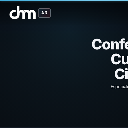
AR
Confe
Cu
Ci
Especial