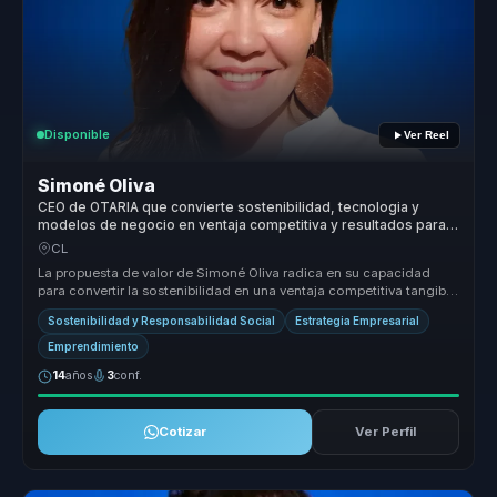
Disponible
Ver Reel
Simoné Oliva
CEO de OTARIA que convierte sostenibilidad, tecnologia y
modelos de negocio en ventaja competitiva y resultados para
empresas.
CL
La propuesta de valor de Simoné Oliva radica en su capacidad
para convertir la sostenibilidad en una ventaja competitiva tangible
para la...
Sostenibilidad y Responsabilidad Social
Estrategia Empresarial
Emprendimiento
14
años
3
conf.
Cotizar
Ver Perfil