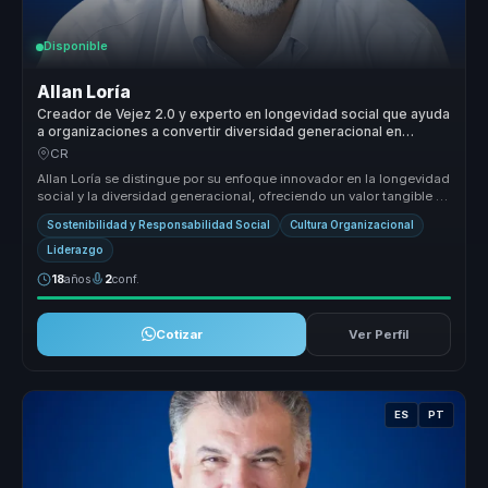
Disponible
Allan Loría
Creador de Vejez 2.0 y experto en longevidad social que ayuda
a organizaciones a convertir diversidad generacional en
inclusion, colaboracion e innovacion.
CR
Allan Loría se distingue por su enfoque innovador en la longevidad
social y la diversidad generacional, ofreciendo un valor tangible y
me...
Sostenibilidad y Responsabilidad Social
Cultura Organizacional
Liderazgo
18
años
2
conf.
Cotizar
Ver Perfil
ES
PT