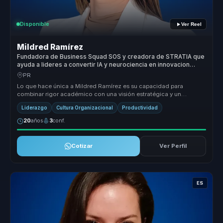
Disponible
Ver Reel
Mildred Ramírez
Fundadora de Business Squad SOS y creadora de STRATIA que
ayuda a lideres a convertir IA y neurociencia en innovacion
responsable e impacto positivo.
PR
Lo que hace única a Mildred Ramírez es su capacidad para
combinar rigor académico con una visión estratégica y un
storytelling práctico. ...
Liderazgo
Cultura Organizacional
Productividad
20
años
3
conf.
Cotizar
Ver Perfil
ES