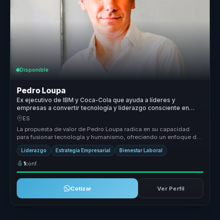
Disponible
Pedro Loupa
Ex ejecutivo de IBM y Coca-Cola que ayuda a líderes y
empresas a convertir tecnología y liderazgo consciente en
bienestar, compromiso y sostenibilidad.
ES
La propuesta de valor de Pedro Loupa radica en su capacidad
para fusionar tecnología y humanismo, ofreciendo un enfoque de
liderazgo que ...
Liderazgo
Estrategia Empresarial
Bienestar Laboral
1
conf.
Cotizar
Ver Perfil