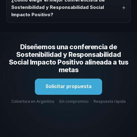
ofrecemos asesoría inicial y propuesta consultiva
+
Sostenibilidad y Responsabilidad Social
adaptada a tu presupuesto.
Impacto Positivo?
Evaluá su experiencia real en el tema, su estilo de
comunicación, casos con audiencias similares y su
capacidad de adaptar el contenido al contexto de tu
Diseñemos una conferencia de
organización. En CHM Argentina te ayudamos a hacer
esa selección.
Sostenibilidad y Responsabilidad
Social Impacto Positivo alineada a tus
metas
Solicitar propuesta
Cobertura en Argentina
·
Sin compromiso
·
Respuesta rápida