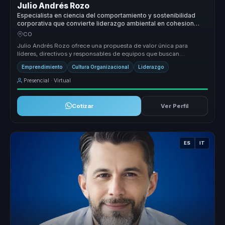
Julio Andrés Rozo
Especialista en ciencia del comportamiento y sostenibilidad
corporativa que convierte liderazgo ambiental en cohesion
para directivos y equipos.
CO
Julio Andrés Rozo ofrece una propuesta de valor única para
líderes, directivos y responsables de equipos que buscan
transformar sus organ...
Emprendimiento
Cultura Organizacional
Liderazgo
Presencial · Virtual
Cotizar
Ver Perfil
ES
IT