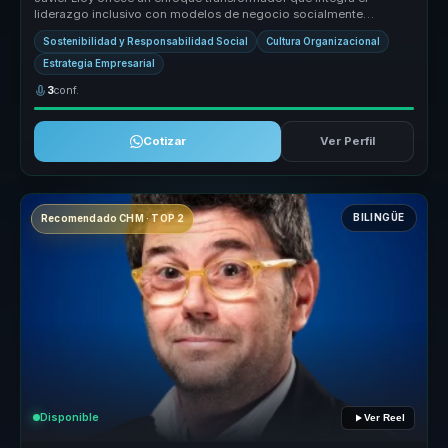
liderazgo inclusivo con modelos de negocio socialmente
responsables. Su metodo...
Sostenibilidad y Responsabilidad Social
Cultura Organizacional
Estrategia Empresarial
3
conf.
Cotizar
Ver Perfil
BILINGÜE
Recomendado CHM · TOP 2
Disponible
Ver Reel