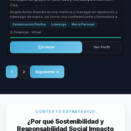
portavoces y organizaciones.
ES
Àngels Antón Brandts es una mentora y manager en reputación y
liderazgo de marca, así como una conferenciante y formadora en
comunicación...
Comunicación Efectiva
Liderazgo
Marca Personal
Presencial · Virtual
Cotizar
Ver Perfil
1
2
Siguiente →
CONTEXTO ESTRATÉGICO
¿Por qué Sostenibilidad y
Responsabilidad Social Impacto