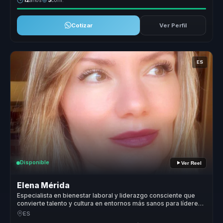
12
años
3
conf.
Cotizar
Ver Perfil
ES
Disponible
Ver Reel
Elena Mérida
Especialista en bienestar laboral y liderazgo consciente que
convierte talento y cultura en entornos más sanos para líderes
y equipos.
ES