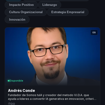
Impacto Positivo
Liderazgo
Cultura Organizacional
Estrategia Empresarial
Innovación
ES
Disponible
Andrés Conde
Fundador de Somos tuIA y creador del metodo V.I.D.A. que
ayuda a lideres a convertir IA generativa en innovacion, criterio
y adopcion responsable.
DO