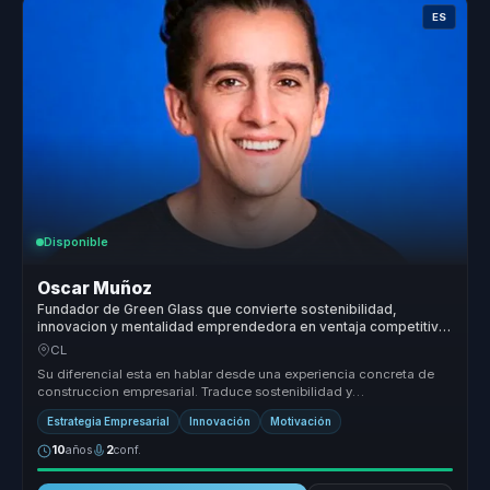
ES
Disponible
Oscar Muñoz
Fundador de Green Glass que convierte sostenibilidad,
innovacion y mentalidad emprendedora en ventaja competitiva
para lideres y empresas.
CL
Su diferencial esta en hablar desde una experiencia concreta de
construccion empresarial. Traduce sostenibilidad y
emprendimiento a decis...
Estrategia Empresarial
Innovación
Motivación
10
años
2
conf.