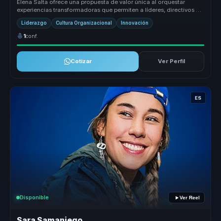
Elena Salta ofrece una propuesta de valor única al orquestar
experiencias transformadoras que permiten a líderes, directivos y
responsabl...
Liderazgo
Cultura Organizacional
Innovación
1
conf.
Cotizar
Ver Perfil
ES
Disponible
Ver Reel
Sara Samaniego