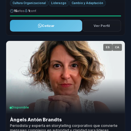
Cultura Organizacional
Liderazgo
Cambio y Adaptación
15
años
1
conf.
Cotizar
Ver Perfil
ES
CA
Disponible
Àngels Antón Brandts
Periodista y experta en storytelling corporativo que convierte
mensajes complejos en autoridad y claridad para líderes,