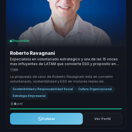
Disponible
Roberto Ravagnani
Especialista en voluntariado estrategico y una de las 15 voces
mas influyentes de LATAM que convierte ESG y proposito en
crecimiento para empresas.
BR
La propuesta de valor de Roberto Ravagnani está en convertir
voluntariado, sostenibilidad y ESG en motores reales de
transformación organ...
Sostenibilidad y Responsabilidad Social
Cultura Organizacional
Estrategia Empresarial
4
conf.
Cotizar
Ver Perfil