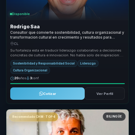
Disponible
Rodrigo Saa
Consultor que convierte sostenibilidad, cultura organizacional y
transformacion cultural en crecimiento y resultados para
empresas.
CL
Su fortaleza esta en traducir liderazgo colaborativo a decisiones
concretas de cultura e innovacion. No habla solo de inspiracion:
ayuda ...
Sostenibilidad y Responsabilidad Social
Liderazgo
Cultura Organizacional
20
años
3
conf.
Cotizar
Ver Perfil
BILINGÜE
Recomendado CHM · TOP 4