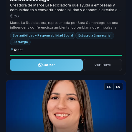
Creadora de Marce La Recicladora que ayuda a empresas y
comunidades a convertir sostenibilidad y economia circular en
accion e impacto positivo.
CO
Marce La Recicladora, representada por Sara Samaniego, es una
influencer y conferencista ambiental colombiana que impulsa la
sostenibilid...
Sostenibilidad y Responsabilidad Social
Estrategia Empresarial
Liderazgo
5
conf.
Cotizar
Ver Perfil
ES
EN