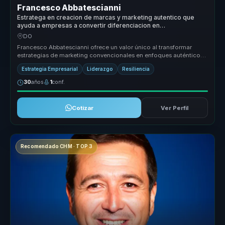
Francesco Abbatescianni
Estratega en creacion de marcas y marketing autentico que
ayuda a empresas a convertir diferenciacion en
posicionamiento, lealtad y ventaja competitiva.
DO
Francesco Abbatescianni ofrece un valor único al transformar
estrategias de marketing convencionales en enfoques auténticos
y efectivos q...
Estrategia Empresarial
Liderazgo
Resiliencia
30
años
1
conf.
Cotizar
Ver Perfil
Recomendado CHM · TOP 3