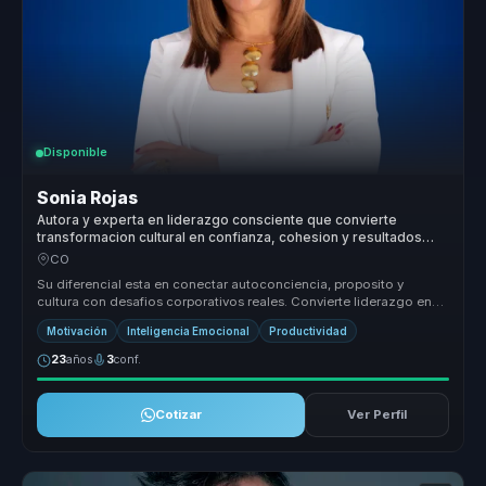
Disponible
Sonia Rojas
Autora y experta en liderazgo consciente que convierte
transformacion cultural en confianza, cohesion y resultados
para equipos.
CO
Su diferencial esta en conectar autoconciencia, proposito y
cultura con desafios corporativos reales. Convierte liderazgo en
una practica...
Motivación
Inteligencia Emocional
Productividad
23
años
3
conf.
Cotizar
Ver Perfil