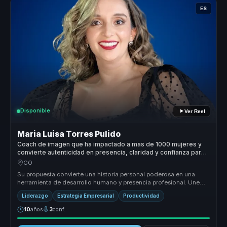
ES
Disponible
Ver Reel
Maria Luisa Torres Pulido
Coach de imagen que ha impactado a mas de 1000 mujeres y
convierte autenticidad en presencia, claridad y confianza para
lideres.
CO
Su propuesta convierte una historia personal poderosa en una
herramienta de desarrollo humano y presencia profesional. Une
autenticidad, ...
Liderazgo
Estrategia Empresarial
Productividad
10
años
3
conf.