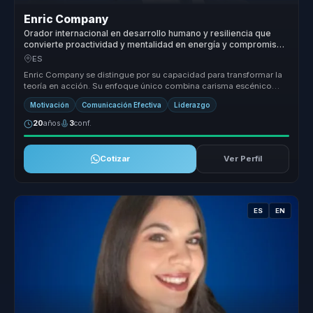
Enric Company
Orador internacional en desarrollo humano y resiliencia que
convierte proactividad y mentalidad en energía y compromiso
para equipos.
ES
Enric Company se distingue por su capacidad para transformar la
teoría en acción. Su enfoque único combina carisma escénico
con conocimie...
Motivación
Comunicación Efectiva
Liderazgo
20
años
3
conf.
Cotizar
Ver Perfil
ES
EN