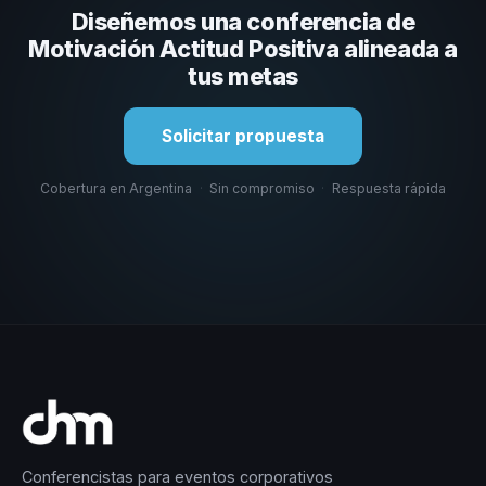
Diseñemos una conferencia de
organización. En CHM Argentina te ayudamos a hacer
esa selección.
Motivación Actitud Positiva alineada a
tus metas
Solicitar propuesta
Cobertura en Argentina
·
Sin compromiso
·
Respuesta rápida
Conferencistas para eventos corporativos