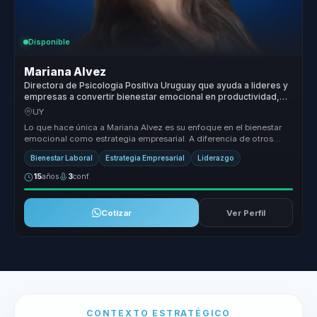
Disponible
Mariana Alvez
Directora de Psicologia Positiva Uruguay que ayuda a lideres y
empresas a convertir bienestar emocional en productividad,
resiliencia y culturas saludables.
UY
Lo que hace única a Mariana Alvez es su enfoque en el bienestar
emocional como estrategia empresarial. A diferencia de otros
conferencist...
Bienestar Laboral
Estrategia Empresarial
Liderazgo
15
años
3
conf.
Cotizar
Ver Perfil
CONTEXTO ESTRATÉGICO