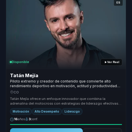
ES
Disponible
Ver Reel
Tatán Mejía
Piloto extremo y creador de contenido que convierte alto
rendimiento deportivo en motivación, actitud y productividad
para líderes y equipos.
CO
Tatán Mejía ofrece un enfoque innovador que combina la
adrenalina del motocross con estrategias de liderazgo efectivas.
Su capacidad para...
Motivación
Alto Desempeño
Liderazgo
16
años
3
conf.