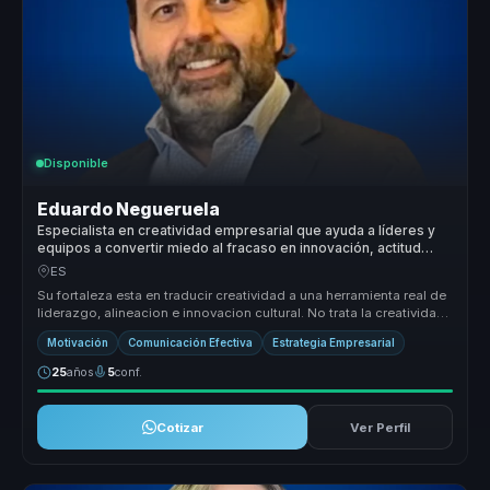
Disponible
Eduardo Negueruela
Especialista en creatividad empresarial que ayuda a líderes y
equipos a convertir miedo al fracaso en innovación, actitud
positiva y ejecución.
ES
Su fortaleza esta en traducir creatividad a una herramienta real de
liderazgo, alineacion e innovacion cultural. No trata la creatividad
...
Motivación
Comunicación Efectiva
Estrategia Empresarial
25
años
5
conf.
Cotizar
Ver Perfil