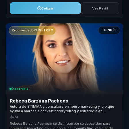
Cotizar
Ver Perfil
BILINGÜE
Recomendado CHM · TOP 2
Disponible
Rebeca Barzuna Pacheco
Autora de STIMMA y consultora en neuromarketing y lujo que
ayuda a marcas a convertir storytelling y estrategia en
posicionamiento y ventaja competitiva.
CR
Rebeca Barzuna Pacheco se distingue por su capacidad para
integrar el marketing de lujo con el neuromarketing, ofreciendo un