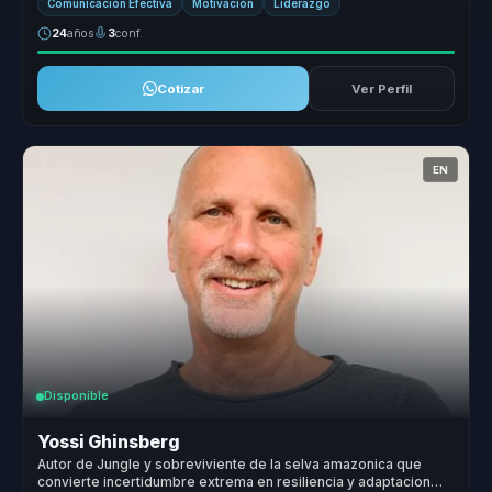
Comunicación Efectiva
Motivación
Liderazgo
24
años
3
conf.
Cotizar
Ver Perfil
EN
Disponible
Yossi Ghinsberg
Autor de Jungle y sobreviviente de la selva amazonica que
convierte incertidumbre extrema en resiliencia y adaptacion