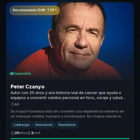
Recomendado CHM · TOP 1
Disponible
Peter Czanyo
Autor con 20 anos y una historia real de cancer que ayuda a
equipos a convertir cambio personal en foco, coraje y salud
mental.
AR
Su mayor fortaleza está en convertir una experiencia extrema en
un mensaje creíble, humano y movilizador. No inspira desde la
teoría, sin...
Liderazgo
Innovación
Resiliencia
20
años
3
conf.