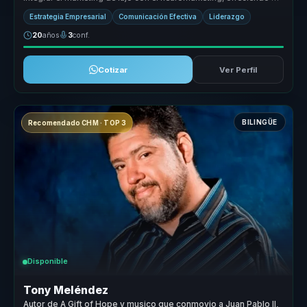
enfoque únic...
Estrategia Empresarial
Comunicación Efectiva
Liderazgo
20
años
3
conf.
Cotizar
Ver Perfil
BILINGÜE
Recomendado CHM · TOP 3
Disponible
Tony Meléndez
Autor de A Gift of Hope y musico que conmovio a Juan Pablo II,