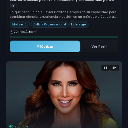
equipos.
PE
Lo que hace único a Javier Benítez Campos es su capacidad para
combinar ciencia, experiencia y pasión en un enfoque práctico que
transfor...
Motivación
Cultura Organizacional
Liderazgo
20
años
3
conf.
Cotizar
Ver Perfil
ES
EN
Disponible