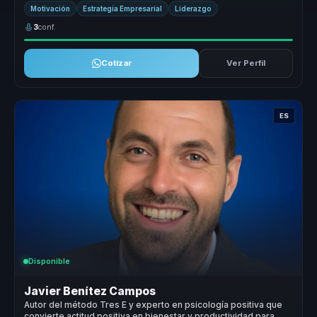
conecta con ...
Motivación
Estrategia Empresarial
Liderazgo
3
conf.
Cotizar
Ver Perfil
ES
Disponible
Javier Benítez Campos
Autor del método Tres E y experto en psicología positiva que
convierte actitud positiva en bienestar y productividad para