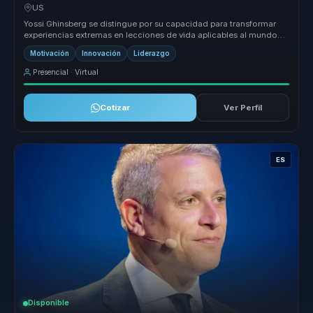
para equipos.
US
Yossi Ghinsberg se distingue por su capacidad para transformar
experiencias extremas en lecciones de vida aplicables al mundo
corporativo...
Motivación
Innovación
Liderazgo
Presencial · Virtual
Cotizar
Ver Perfil
ES
Disponible