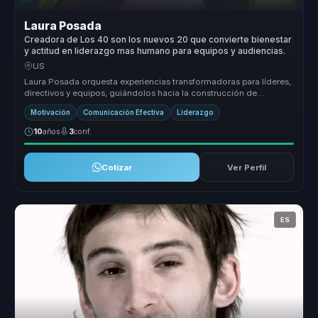
Laura Posada
Creadora de Los 40 son los nuevos 20 que convierte bienestar
y actitud en liderazgo mas humano para equipos y audiencias.
US
Laura Posada orquesta experiencias transformadoras para líderes,
directivos y equipos, guiándolos hacia la construcción de
liderazgo estr...
Motivación
Comunicación Efectiva
Liderazgo
10
años
3
conf.
Cotizar
Ver Perfil
ES