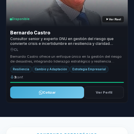
Disponible
Ver Reel
Bernardo Castro
Consultor senior y experto ONU en gestión del riesgo que
convierte crisis e incertidumbre en resiliencia y claridad
estratégica para líderes.
CL
Bernardo Castro ofrece un enfoque único en la gestión del riesgo
de desastres, integrando liderazgo estratégico y resiliencia
organizacio...
Resiliencia
Cambio y Adaptación
Estrategia Empresarial
3
conf.
Cotizar
Ver Perfil