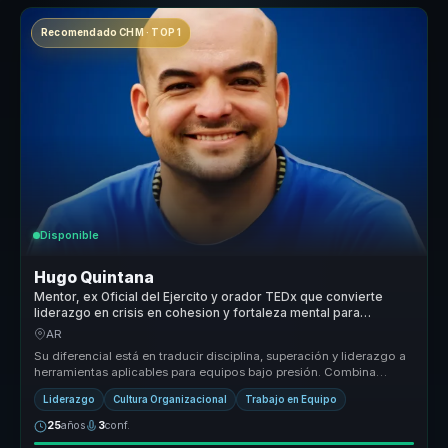
Recomendado CHM · TOP 1
Disponible
Hugo Quintana
Mentor, ex Oficial del Ejercito y orador TEDx que convierte
liderazgo en crisis en cohesion y fortaleza mental para
equipos.
AR
Su diferencial está en traducir disciplina, superación y liderazgo a
herramientas aplicables para equipos bajo presión. Combina
autoridad...
Liderazgo
Cultura Organizacional
Trabajo en Equipo
25
años
3
conf.