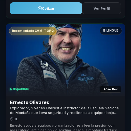
Cotizar
Ver Perfil
BILINGÜE
Recomendado CHM · TOP 2
Disponible
Ver Reel
Ernesto Olivares
Explorador, 2 veces Everest e instructor de la Escuela Nacional
de Montaña que lleva seguridad y resiliencia a equipos bajo
presión.
CL
Ernesto ayuda a equipos y organizaciones a leer la presión con
más criterio, anticipación y disciplina. Desde la montaña traduce