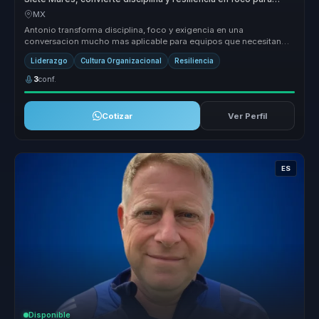
lideres.
MX
Antonio transforma disciplina, foco y exigencia en una
conversacion mucho mas aplicable para equipos que necesitan
sostener desempeno en ...
Liderazgo
Cultura Organizacional
Resiliencia
3
conf.
Cotizar
Ver Perfil
ES
Disponible