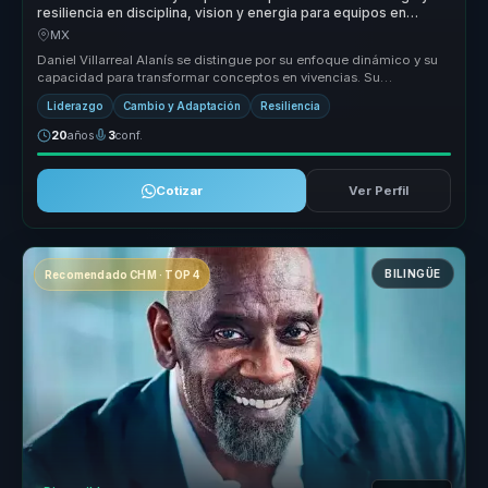
resiliencia en disciplina, vision y energia para equipos en
cambio.
MX
Daniel Villarreal Alanís se distingue por su enfoque dinámico y su
capacidad para transformar conceptos en vivencias. Su
metodología comb...
Liderazgo
Cambio y Adaptación
Resiliencia
20
años
3
conf.
Cotizar
Ver Perfil
BILINGÜE
Recomendado CHM · TOP 4