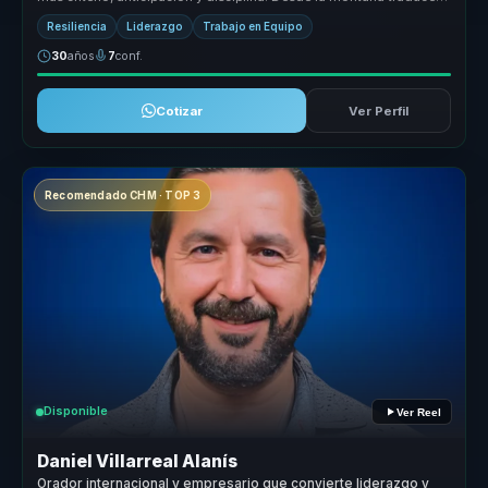
segurida...
Resiliencia
Liderazgo
Trabajo en Equipo
30
años
7
conf.
Cotizar
Ver Perfil
Recomendado CHM · TOP 3
Disponible
Ver Reel
Daniel Villarreal Alanís
Orador internacional y empresario que convierte liderazgo y