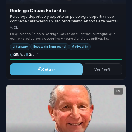
Rodrigo Cauas Esturillo
Psicólogo deportivo y experto en psicología deportiva que
convierte neurociencia y alto rendimiento en fortaleza mental
para atletas y equipos.
CL
Lo que hace único a Rodrigo Cauas es su enfoque integral que
combina psicología deportiva y neurociencia cognitiva. Su
metodología innova...
Liderazgo
Estrategia Empresarial
Motivación
25
años
2
conf.
Cotizar
Ver Perfil
ES