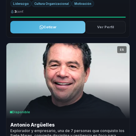
Su enfoq...
Liderazgo
Cultura Organizacional
Motivación
3
conf.
Cotizar
Ver Perfil
ES
Disponible
Antonio Argüelles
Explorador y empresario, una de 7 personas que conquisto los
Siete Mares, convierte disciplina y resiliencia en foco para