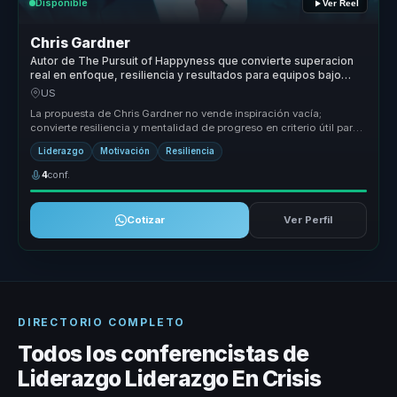
Disponible
Ver Reel
Chris Gardner
Autor de The Pursuit of Happyness que convierte superacion
real en enfoque, resiliencia y resultados para equipos bajo
presion.
US
La propuesta de Chris Gardner no vende inspiración vacía;
convierte resiliencia y mentalidad de progreso en criterio útil para
momentos d...
Liderazgo
Motivación
Resiliencia
4
conf.
Cotizar
Ver Perfil
DIRECTORIO COMPLETO
Todos los conferencistas de
Liderazgo Liderazgo En Crisis