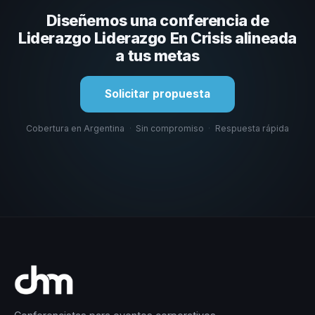
capacidad de adaptar el contenido al contexto de tu
Diseñemos una conferencia de
organización. En CHM Argentina te ayudamos a hacer
esa selección.
Liderazgo Liderazgo En Crisis alineada
a tus metas
Solicitar propuesta
Cobertura en Argentina
·
Sin compromiso
·
Respuesta rápida