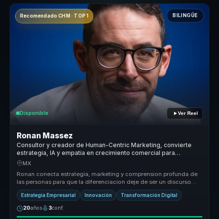
BILINGÜE
Recomendado CHM · TOP 1
Disponible
Ver Reel
Ronan Massez
Consultor y creador de Human-Centric Marketing, convierte
estrategia, IA y empatia en crecimiento comercial para
empresas.
MX
Ronan conecta estrategia, marketing y comprension profunda de
las personas para que la diferenciacion deje de ser un discurso
generico y ...
Estrategia Empresarial
Innovación
Transformación Digital
20
años
3
conf.