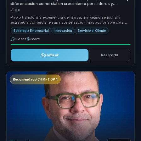
diferenciacion comercial en crecimiento para lideres y
empresas.
MX
Pablo transforma experiencia de marca, marketing sensorial y
estrategia comercial en una conversacion mas accionable para
empresas que qu...
Estrategia Empresarial
Innovación
Servicio al Cliente
15
años
3
conf.
Cotizar
Ver Perfil
Recomendado CHM · TOP 4