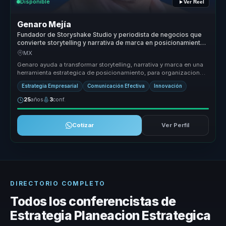
Disponible
Ver Reel
Genaro Mejía
Fundador de Storyshake Studio y periodista de negocios que
convierte storytelling y narrativa de marca en posicionamiento
para empresas y lideres.
MX
Genaro ayuda a transformar storytelling, narrativa y marca en una
herramienta estrategica de posicionamiento, para organizaciones
que nec...
Estrategia Empresarial
Comunicación Efectiva
Innovación
25
años
3
conf.
Cotizar
Ver Perfil
DIRECTORIO COMPLETO
Todos los conferencistas de
Estrategia Planeacion Estrategica