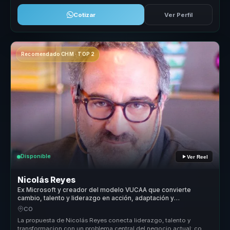
Cotizar
Ver Perfil
Recomendado CHM · TOP 2
Disponible
Ver Reel
Nicolás Reyes
Ex Microsoft y creador del modelo VUCAA que convierte
cambio, talento y liderazgo en acción, adaptación y
productividad para equipos.
CO
La propuesta de Nicolás Reyes conecta liderazgo, talento y
transformacion con un problema central del negocio actual: como