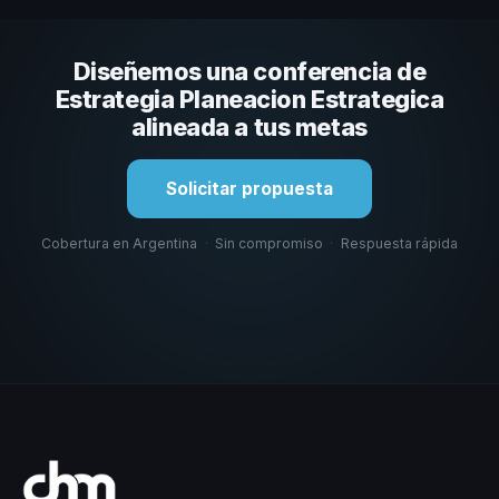
comunicación, casos con audiencias similares y su
capacidad de adaptar el contenido al contexto de tu
Diseñemos una conferencia de
organización. En CHM Argentina te ayudamos a hacer
esa selección.
Estrategia Planeacion Estrategica
alineada a tus metas
Solicitar propuesta
Cobertura en Argentina
·
Sin compromiso
·
Respuesta rápida