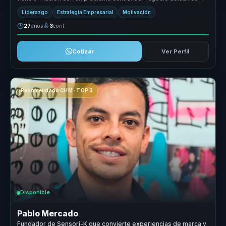
responder con ...
Liderazgo
Estrategia Empresarial
Motivación
27
años
3
conf.
Cotizar
Ver Perfil
Recomendado CHM · TOP 3
Disponible
Pablo Mercado
Fundador de Sensori-K que convierte experiencias de marca y