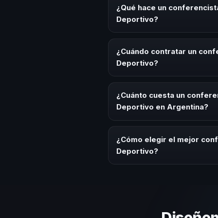
¿Qué hace un conferencist
Deportivo?
Un conferencista de Conferenci
conocimiento, estrategias y exp
¿Cuándo contratar un conf
generar reflexión, inspiración y 
Deportivo?
Es ideal contratar un conferenc
convenciones anuales, programa
¿Cuánto cuesta un confere
cultural relacionado con esta te
Deportivo en Argentina?
Los honorarios varían según la 
inicial y propuesta consultiva a
¿Cómo elegir el mejor con
Deportivo?
Evaluá su experiencia real en el
contenido al contexto de tu org
Diseñem