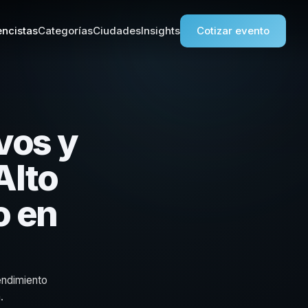
ncistas
Categorías
Ciudades
Insights
Cotizar evento
vos y
Alto
o en
endimiento
.