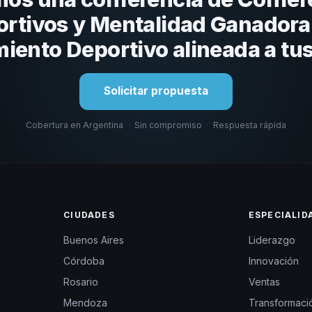
rtivos y Mentalidad Ganadora
iento Deportivo alineada a tu
Solicitar propuesta
Cobertura en Argentina
·
Sin compromiso
·
Respuesta rápida
CIUDADES
ESPECIALID
Buenos Aires
Liderazgo
Córdoba
Innovación
Rosario
Ventas
Mendoza
Transformació