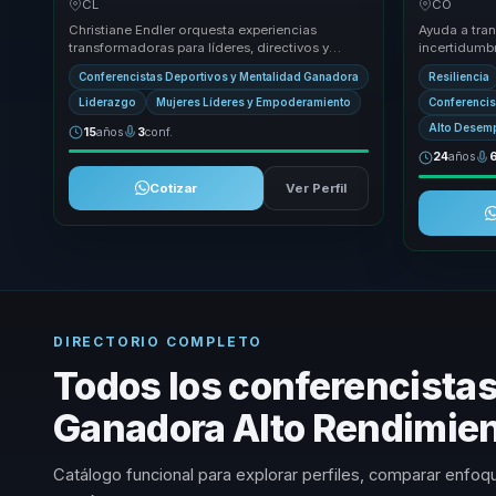
CL
CO
equipos.
Christiane Endler orquesta experiencias
Ayuda a tra
transformadoras para líderes, directivos y
incertidumbr
responsables de equipos, ayudándoles a dejar
superación 
Conferencistas Deportivos y Mentalidad Ganadora
Resiliencia
atrás la ...
rendimiento, 
Liderazgo
Mujeres Líderes y Empoderamiento
Conferencis
Alto Desem
15
años
3
conf.
24
años
Cotizar
Ver Perfil
DIRECTORIO COMPLETO
Todos los conferencista
Ganadora Alto Rendimien
Catálogo funcional para explorar perfiles, comparar enfoqu