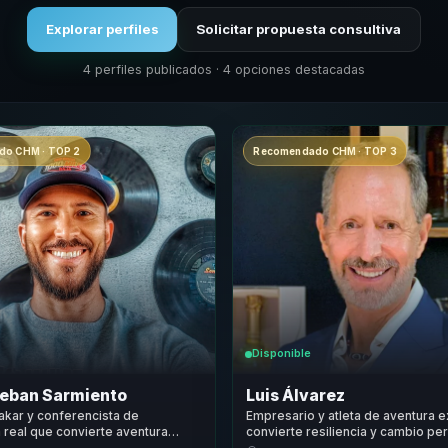
Explorar perfiles
Solicitar propuesta consultiva
4 perfiles publicados · 4 opciones destacadas
o CHM · TOP 2
Recomendado CHM · TOP 3
Disponible
teban Sarmiento
Luis Álvarez
Dakar y conferencista de
Empresario y atleta de aventura 
 real que convierte aventura
convierte resiliencia y cambio pe
cambio personal en foco para
foco y rendimiento para lideres y