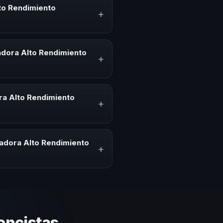
to Rendimiento
+
s un experto que comparte
eminarios. Su objetivo es
adora Alto Rendimiento
+
ento Deportivo para kick-offs,
cesita impulsar un cambio
ra Alto Rendimiento
+
HM Argentina ofrecemos asesoría
nadora Alto Rendimiento
+
 capacidad de adaptar el
encistas