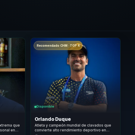
Recomendado CHM · TOP 4
Disponible
Orlando Duque
extrema que
Atleta y campeón mundial de clavados que
rsonal en
convierte alto rendimiento deportivo en
 equipos.
liderazgo, foco y toma de decisiones para