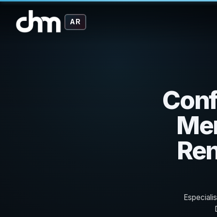
AR
Conf
Men
Ren
Especiali