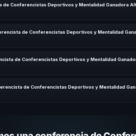
a de Conferencistas Deportivos y Mentalidad Ganadora Al
stas Deportivos y Mentalidad Ganadora Alto Rendimiento Deportivo e
eriencias sobre este tema en eventos corporativos, convenciones y s
erencista de Conferencistas Deportivos y Mentalidad Gan
herramientas aplicables para la audiencia.
ista de Conferencistas Deportivos y Mentalidad Ganadora Alto Rendimi
s de desarrollo, eventos de integración o cuando tu organización ne
ncista de Conferencistas Deportivos y Mentalidad Ganado
mática.
trayectoria del speaker, la modalidad y la duración del evento. En C
daptada a tu presupuesto.
ferencista de Conferencistas Deportivos y Mentalidad Ga
 tema, su estilo de comunicación, casos con audiencias similares y su
anización. En CHM Argentina te ayudamos a hacer esa selección.
os una conferencia de Confer