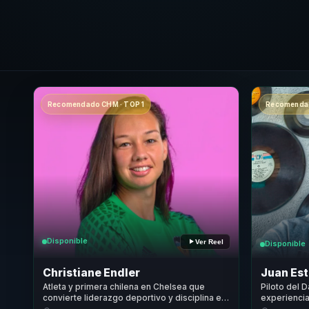
Recomendado CHM · TOP 1
Recomendad
Disponible
Ver Reel
Disponible
Christiane Endler
Juan Es
Atleta y primera chilena en Chelsea que
Piloto del 
convierte liderazgo deportivo y disciplina en
experiencia
alto rendimiento para equipos y empresas.
extrema y 