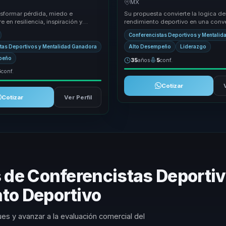
MX
nsformar pérdida, miedo e
Su propuesta convierte la logica del
e en resiliencia, inspiración y
rendimiento deportivo en una conve
con mentalidad de alto
para negocio. Traduce disciplina, r
Conferencistas Deportivos y Mentali
disciplin...
me...
tas Deportivos y Mentalidad Ganadora
Alto Desempeño
Liderazgo
peño
35
años
5
conf.
6
conf.
Cotizar
Cotizar
Ver Perfil
s de Conferencistas Deporti
to Deportivo
es y avanzar a la evaluación comercial del