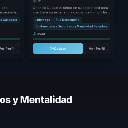
CO
líderes y equipos.
 alto
Orlando Duque es único en su capacidad para
rsacion util
combinar su experiencia de campeón mundial
esistencia
con estrategias empresariales efectivas. Su
dad Ganadora
Liderazgo
Alto Desempeño
enfoqu...
Conferencistas Deportivos y Mentalidad Ganadora
3
conf.
Ver Perfil
Cotizar
Ver Perfil
vos y Mentalidad