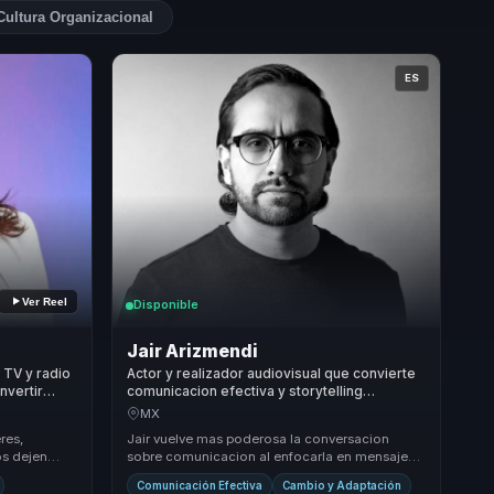
Cultura Organizacional
ES
Ver Reel
Disponible
Jair Arizmendi
 TV y radio
Actor y realizador audiovisual que convierte
nvertir
comunicacion efectiva y storytelling
dad,
corporativo en claridad y recordacion para
MX
empresas y equipos.
res,
Jair vuelve mas poderosa la conversacion
os dejen
sobre comunicacion al enfocarla en mensajes
truyan
claros, humanos y memorables, especialmente
Comunicación Efectiva
Cambio y Adaptación
utiles p...