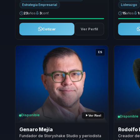
Estrategia Empresarial
Liderazgo
23
años
3
conf.
15
años
1
Cotizar
Ver Perfil
ES
Disponible
Ver Reel
Disponible
Genaro Mejía
Rodolfo
Fundador de Storyshake Studio y periodista
Creador del