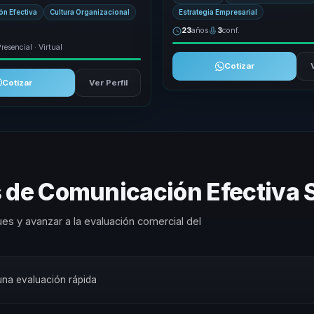
erciales y organizaciones,
Estrategia Empresarial
n Efectiva
Cultura Organizacional
a dejar atr...
23
años
3
conf.
resencial · Virtual
Cotizar
Cotizar
Ver Perfil
 de Comunicación Efectiva S
es y avanzar a la evaluación comercial del
 una evaluación rápida