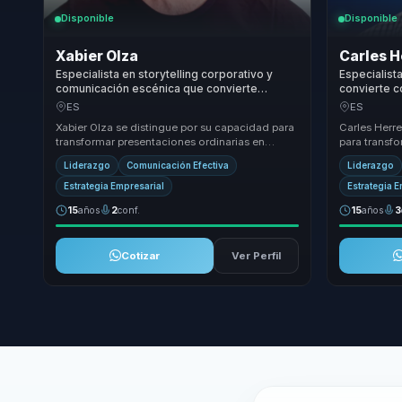
Disponible
Disponible
Xabier Olza
Carles H
Especialista en storytelling corporativo y
Especialist
comunicación escénica que convierte
convierte c
técnicas de actuación en claridad, presencia
en embajado
ES
ES
e influencia para líderes.
cohesión p
Xabier Olza se distingue por su capacidad para
Carles Herr
transformar presentaciones ordinarias en
para transf
experiencias extraordinarias. Su enfoque único,
convirtiendo
Liderazgo
Comunicación Efectiva
Liderazgo
b...
empl...
Estrategia Empresarial
Estrategia 
15
años
2
conf.
15
años
3
Cotizar
Ver Perfil