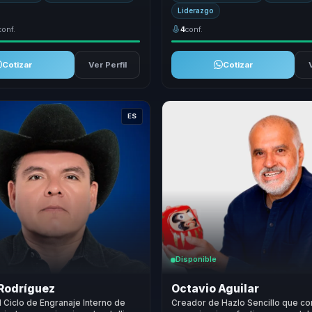
Liderazgo
conf.
4
conf.
Cotizar
Ver Perfil
Cotizar
ES
Disponible
 Rodríguez
Octavio Aguilar
 Ciclo de Engranaje Interno de
Creador de Hazlo Sencillo que co