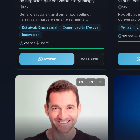
de negocios que convierte storytelling y
Ventas, con
narrativa de marca en posicionamiento para
en cierres 
MX
MX
empresas y lideres.
venta.
Genaro ayuda a transformar storytelling,
Rodolfo vue
narrativa y marca en una herramienta
conversacion
estrategica de posicionamiento, para
neurociencia
Estrategia Empresarial
Comunicación Efectiva
Ventas
L
organizaciones que nec...
en herramien
Innovación
12
años
3
25
años
3
conf.
Cotizar
Ver Perfil
ES
EN
IT