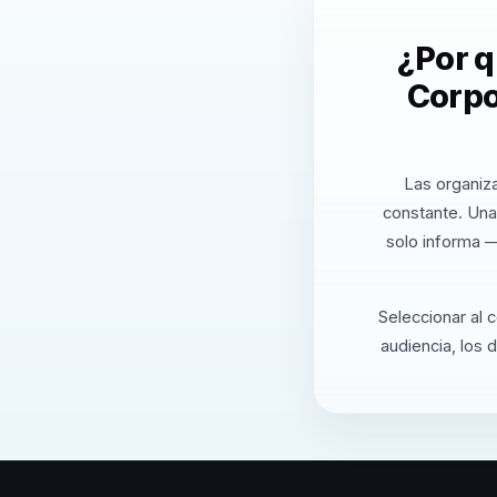
¿Por q
Corpo
Las organiza
constante. Una
solo informa —
Seleccionar al 
audiencia, los 