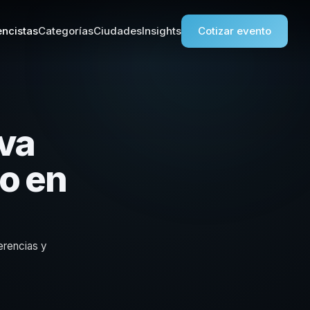
ncistas
Categorías
Ciudades
Insights
Cotizar evento
va
vo en
erencias y