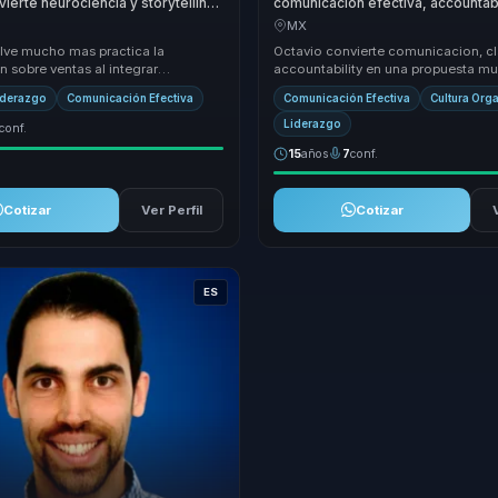
vierte neurociencia y storytelling
comunicacion efectiva, accountabi
y resultados para equipos de
alineacion en accion compartida 
MX
empresas y equipos.
lve mucho mas practica la
Octavio convierte comunicacion, cl
 sobre ventas al integrar
accountability en una propuesta mu
, storytelling y criterio comercial
para organizaciones que necesitan 
iderazgo
Comunicación Efectiva
Comunicación Efectiva
Cultura Org
ta...
equip...
Liderazgo
conf.
15
años
7
conf.
Cotizar
Ver Perfil
Cotizar
ES