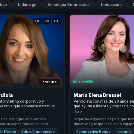
tivo
Liderazgo
Estrategia Empresarial
Innovación
ES
EN
CA
Disponible
Ver Reel
rdiola
María Elena Dressel
storytelling corporativo y
Periodista con más de 20 años en
positiva que convierte narrativa y
que ayuda a líderes y marcas a co
 conexión y recordación para
storytelling corporativo en autori
AR
quipos.
recordación y confianza.
la se distingue en el ámbito
Orquesta experiencias para que lide
 por su capacidad única para
directivos y responsables de equip
 mensajes complejos en narrativas
atrás equipos desalineados y cons
n Efectiva
Cultura Organizacional
Comunicación Efectiva
Innovación
...
liderazgo estr...