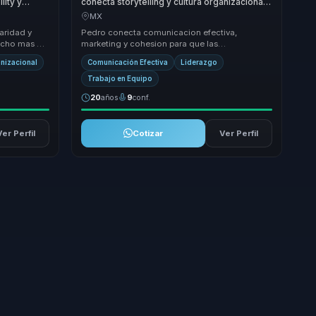
lity y
conecta storytelling y cultura organizacional
para
con cohesion para marcas y equipos.
MX
aridad y
Pedro conecta comunicacion efectiva,
cho mas util
marketing y cohesion para que las
alinear
organizaciones construyan mensajes con mas
anizacional
Comunicación Efectiva
Liderazgo
impacto, mejor alineaci...
Trabajo en Equipo
20
años
9
conf.
Ver Perfil
Cotizar
Ver Perfil