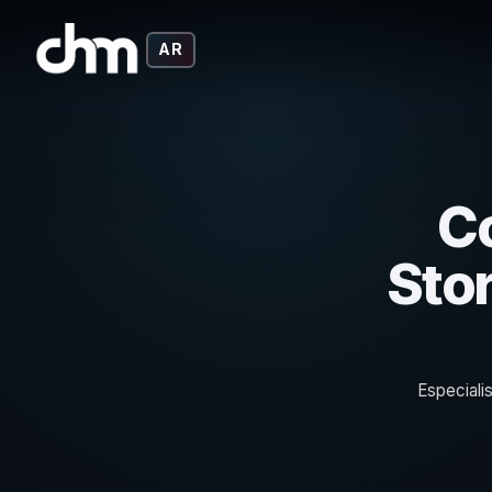
AR
C
Stor
Especiali