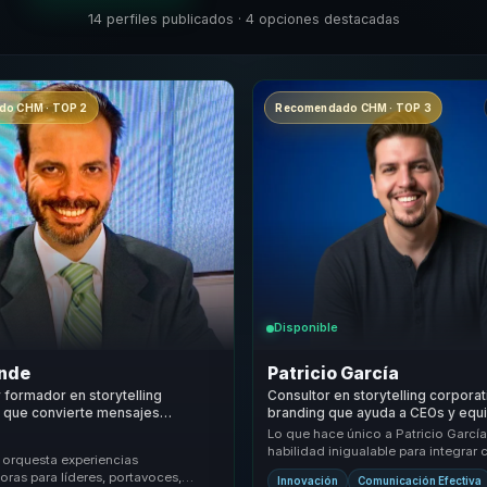
14 perfiles publicados · 4 opciones destacadas
o CHM · TOP 2
Recomendado CHM · TOP 3
Disponible
inde
Patricio García
y formador en storytelling
Consultor en storytelling corporat
o que convierte mensajes
branding que ayuda a CEOs y equ
n influencia, autoridad y
convertir creatividad en diferenci
Lo que hace único a Patricio García
ara líderes y portavoces.
experiencia y crecimiento.
habilidad inigualable para integrar 
 orquesta experiencias
estrategia de manera que las ideas s
ras para líderes, portavoces,
Innovación
Comunicación Efectiva