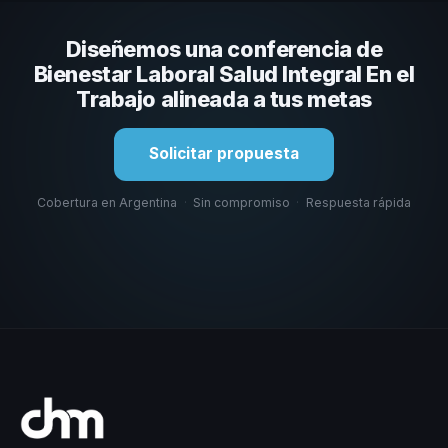
comunicación, casos con audiencias similares y su
capacidad de adaptar el contenido al contexto de tu
Diseñemos una conferencia de
organización. En CHM Argentina te ayudamos a hacer
esa selección.
Bienestar Laboral Salud Integral En el
Trabajo alineada a tus metas
Solicitar propuesta
Cobertura en Argentina
·
Sin compromiso
·
Respuesta rápida