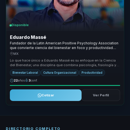
Disponible
Eduardo Massé
Fundador de la Latin American Positive Psychology Association
que convierte ciencia del bienestar en foco y productividad
para empresas y equipos.
MX
Lo que hace único a Eduardo Massé es su enfoque en la Ciencia
del Bienestar, una disciplina que combina psicología, fisiología y
mindfuln...
Bienestar Laboral
Cultura Organizacional
Productividad
22
años
3
conf.
Cotizar
Ver Perfil
DIRECTORIO COMPLETO