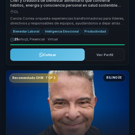
Chef y creadora de bienestar alimentario que convierte
habitos, energia y consciencia personal en salud sostenible
para equipos.
CL
Carola Correa orquesta experiencias transformadoras para líderes,
directivos y responsables de equipos, ayudándolos a dejar atrás
equipos...
Bienestar Laboral
Inteligencia Emocional
Productividad
25
años
Presencial · Virtual
Cotizar
Ver Perfil
BILINGÜE
Recomendado CHM · TOP 3