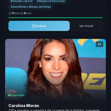
Bienestar Laboral
Inteligencia Emocional
Salud Mental y Manejo del Estrés
17
años
9
conf.
Cotizar
Ver Perfil
ES
Disponible
Carolina Morán
TEDx speaker y creadora de La rueda de la fortuna, convierte