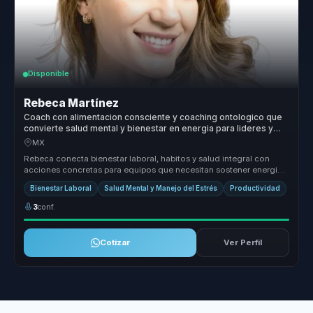
Disponible
Rebeca Martínez
Coach con alimentacion consciente y coaching ontologico que
convierte salud mental y bienestar en energia para lideres y
equipos.
MX
Rebeca conecta bienestar laboral, habitos y salud integral con
acciones concretas para equipos que necesitan sostener energia,
enfoque y ...
Bienestar Laboral
Salud Mental y Manejo del Estrés
Productividad
3
conf.
Cotizar
Ver Perfil