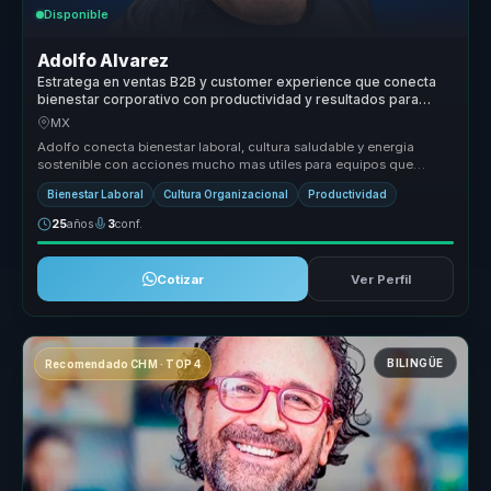
Disponible
Adolfo Alvarez
Estratega en ventas B2B y customer experience que conecta
bienestar corporativo con productividad y resultados para
empresas.
MX
Adolfo conecta bienestar laboral, cultura saludable y energia
sostenible con acciones mucho mas utiles para equipos que
necesitan cuidar ...
Bienestar Laboral
Cultura Organizacional
Productividad
25
años
3
conf.
Cotizar
Ver Perfil
BILINGÜE
Recomendado CHM · TOP 4