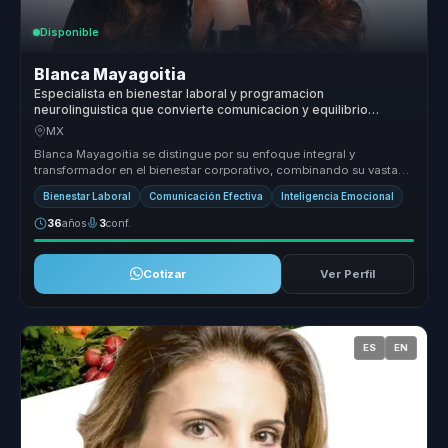
Disponible
Blanca Mayagoitia
Especialista en bienestar laboral y programacion
neurolinguistica que convierte comunicacion y equilibrio
emocional en colaboracion mas sana para equipos.
MX
Blanca Mayagoitia se distingue por su enfoque integral y
transformador en el bienestar corporativo, combinando su vasta
experiencia en co...
Bienestar Laboral
Comunicación Efectiva
Inteligencia Emocional
36
años
3
conf.
Cotizar
Ver Perfil
ES
EN