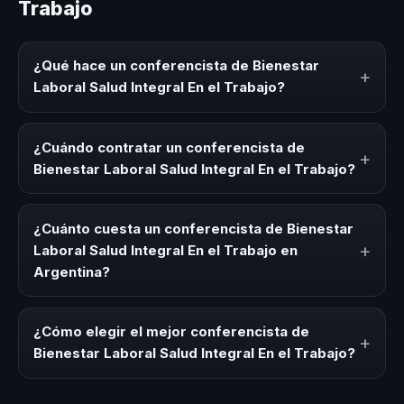
Trabajo
¿Qué hace un conferencista de Bienestar
+
Laboral Salud Integral En el Trabajo?
Un conferencista de Bienestar Laboral Salud Integral En el
Trabajo es un experto que comparte conocimiento,
¿Cuándo contratar un conferencista de
+
estrategias y experiencias sobre este tema en eventos
Bienestar Laboral Salud Integral En el Trabajo?
corporativos, convenciones y seminarios. Su objetivo es
generar reflexión, inspiración y herramientas aplicables
Es ideal contratar un conferencista de Bienestar Laboral
para la audiencia.
Salud Integral En el Trabajo para kick-offs, convenciones
¿Cuánto cuesta un conferencista de Bienestar
anuales, programas de desarrollo, eventos de integración
+
Laboral Salud Integral En el Trabajo en
o cuando tu organización necesita impulsar un cambio
Argentina?
cultural relacionado con esta temática.
Los honorarios varían según la trayectoria del speaker, la
modalidad y la duración del evento. En CHM Argentina
¿Cómo elegir el mejor conferencista de
+
ofrecemos asesoría inicial y propuesta consultiva
Bienestar Laboral Salud Integral En el Trabajo?
adaptada a tu presupuesto.
Evaluá su experiencia real en el tema, su estilo de