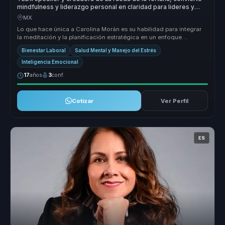
mindfulness y liderazgo personal en claridad para lideres y
equipos.
MX
Lo que hace única a Carolina Morán es su habilidad para integrar
la meditación y la planificación estratégica en un enfoque
cohesivo que ...
Bienestar Laboral
Salud Mental y Manejo del Estrés
Inteligencia Emocional
17
años
3
conf.
Cotizar
Ver Perfil
ES