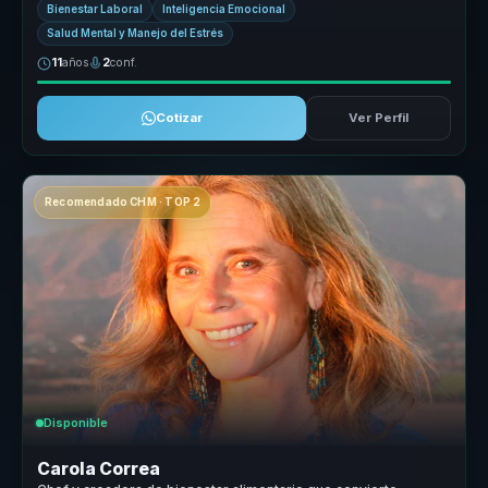
Bienestar Laboral
Inteligencia Emocional
Salud Mental y Manejo del Estrés
11
años
2
conf.
Cotizar
Ver Perfil
Recomendado CHM · TOP 2
Disponible
Carola Correa