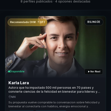
8 perfiles publicados · 4 opciones destacadas
BILINGÜE
Recomendado CHM · TOP 1
Disponible
Ver Reel
Karla Lara
Autora que ha impactado 500 mil personas en 70 paises y
convierte ciencias de la felicidad en bienestar para lideres y
equipos.
MX
Su propuesta vuelve comprable la conversacion sobre felicidad y
bienestar al conectarla con habitos, energia emocional y
sostenibilidad d...