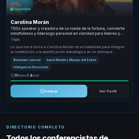
Disponible
Carolina Morán
TEDx speaker y creadora de La rueda de la fortuna, convierte
mindfulness y liderazgo personal en claridad para lideres y
equipos.
MX
Lo que hace única a Carolina Morán es su habilidad para integrar
la meditación y la planificación estratégica en un enfoque
cohesivo que ...
Bienestar Laboral
Salud Mental y Manejo del Estrés
Inteligencia Emocional
17
años
3
conf.
Cotizar
Ver Perfil
DIRECTORIO COMPLETO
Todos los conferencistas de