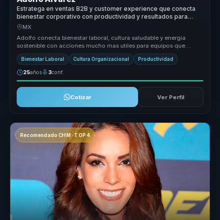
Estratega en ventas B2B y customer experience que conecta
bienestar corporativo con productividad y resultados para
empresas.
MX
Adolfo conecta bienestar laboral, cultura saludable y energia
sostenible con acciones mucho mas utiles para equipos que
necesitan cuidar ...
Bienestar Laboral
Cultura Organizacional
Productividad
25
años
3
conf.
Cotizar
Ver Perfil
Recomendado CHM · TOP 4