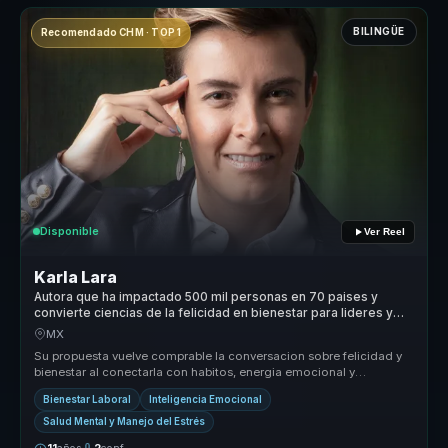
BILINGÜE
Recomendado CHM · TOP 1
Disponible
Ver Reel
Karla Lara
Autora que ha impactado 500 mil personas en 70 paises y
convierte ciencias de la felicidad en bienestar para lideres y
equipos.
MX
Su propuesta vuelve comprable la conversacion sobre felicidad y
bienestar al conectarla con habitos, energia emocional y
sostenibilidad d...
Bienestar Laboral
Inteligencia Emocional
Salud Mental y Manejo del Estrés