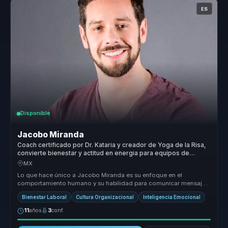
ES
Disponible
Jacobo Miranda
Coach certificado por Dr. Kataria y creador de Yoga de la Risa,
convierte bienestar y actitud en energia para equipos de
trabajo.
MX
Lo que hace único a Jacobo Miranda es su enfoque en el
comportamiento humano y su habilidad para comunicar mensajes
positivos de manera e...
Bienestar Laboral
Cultura Organizacional
Inteligencia Emocional
11
años
3
conf.