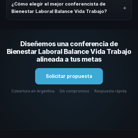
modalidad y la duración del evento. En CHM Argentina
¿Cómo elegir el mejor conferencista de
+
ofrecemos asesoría inicial y propuesta consultiva
Bienestar Laboral Balance Vida Trabajo?
adaptada a tu presupuesto.
Evaluá su experiencia real en el tema, su estilo de
comunicación, casos con audiencias similares y su
capacidad de adaptar el contenido al contexto de tu
Diseñemos una conferencia de
organización. En CHM Argentina te ayudamos a hacer
esa selección.
Bienestar Laboral Balance Vida Trabajo
alineada a tus metas
Solicitar propuesta
Cobertura en Argentina
·
Sin compromiso
·
Respuesta rápida