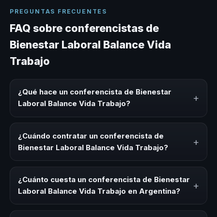
PREGUNTAS FRECUENTES
FAQ sobre conferencistas de
Bienestar Laboral Balance Vida
Trabajo
¿Qué hace un conferencista de Bienestar
+
Laboral Balance Vida Trabajo?
Un conferencista de Bienestar Laboral Balance Vida
Trabajo es un experto que comparte conocimiento,
¿Cuándo contratar un conferencista de
+
estrategias y experiencias sobre este tema en eventos
Bienestar Laboral Balance Vida Trabajo?
corporativos, convenciones y seminarios. Su objetivo es
generar reflexión, inspiración y herramientas aplicables
Es ideal contratar un conferencista de Bienestar Laboral
para la audiencia.
Balance Vida Trabajo para kick-offs, convenciones
¿Cuánto cuesta un conferencista de Bienestar
+
anuales, programas de desarrollo, eventos de integración
Laboral Balance Vida Trabajo en Argentina?
o cuando tu organización necesita impulsar un cambio
cultural relacionado con esta temática.
Los honorarios varían según la trayectoria del speaker, la