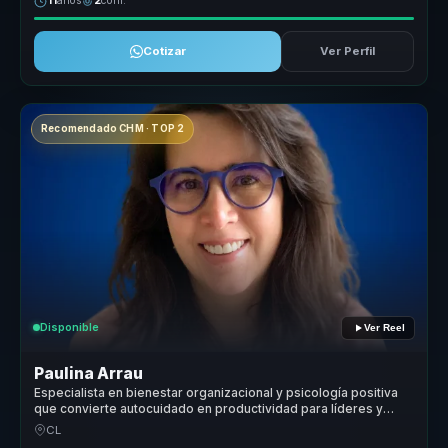
11
años
2
conf.
Cotizar
Ver Perfil
Recomendado CHM · TOP 2
Disponible
Ver Reel
Paulina Arrau
Especialista en bienestar organizacional y psicología positiva
que convierte autocuidado en productividad para líderes y
equipos.
CL