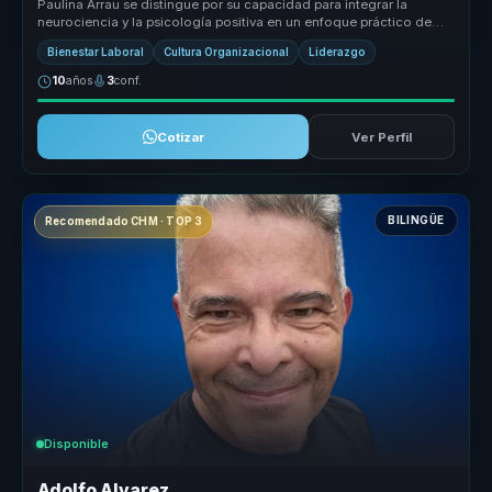
Paulina Arrau se distingue por su capacidad para integrar la
neurociencia y la psicología positiva en un enfoque práctico de
coaching eje...
Bienestar Laboral
Cultura Organizacional
Liderazgo
10
años
3
conf.
Cotizar
Ver Perfil
BILINGÜE
Recomendado CHM · TOP 3
Disponible
Adolfo Alvarez