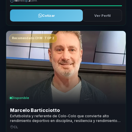
15
años
2
conf.
Cotizar
Ver Perfil
Recomendado CHM · TOP 2
Disponible
Marcelo Barticciotto
Exfutbolista y referente de Colo-Colo que convierte alto
rendimiento deportivo en disciplina, resiliencia y rendimiento
para líderes y equipos.
CL