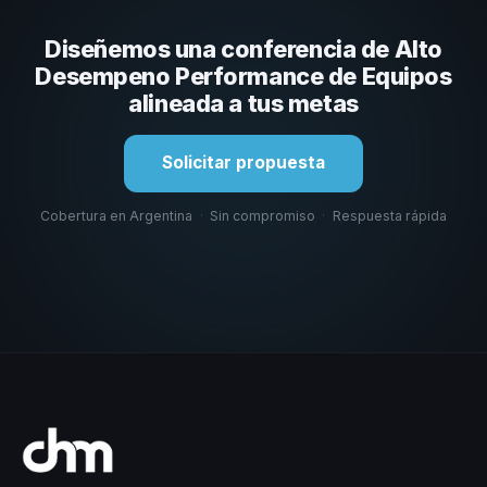
capacidad de adaptar el contenido al contexto de tu
Diseñemos una conferencia de Alto
organización. En CHM Argentina te ayudamos a hacer
esa selección.
Desempeno Performance de Equipos
alineada a tus metas
Solicitar propuesta
Cobertura en Argentina
·
Sin compromiso
·
Respuesta rápida