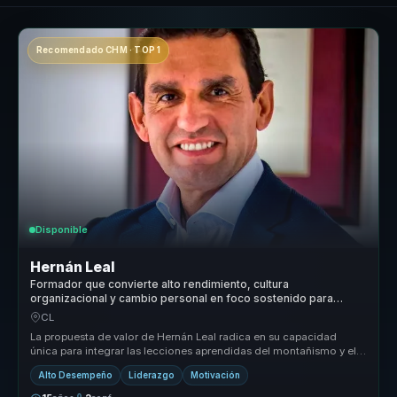
Recomendado CHM · TOP 1
Disponible
Hernán Leal
Formador que convierte alto rendimiento, cultura
organizacional y cambio personal en foco sostenido para
lideres y equipos.
CL
La propuesta de valor de Hernán Leal radica en su capacidad
única para integrar las lecciones aprendidas del montañismo y el
liderazgo em...
Alto Desempeño
Liderazgo
Motivación