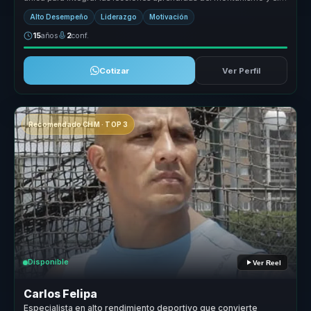
liderazgo em...
Alto Desempeño
Liderazgo
Motivación
15
años
2
conf.
Cotizar
Ver Perfil
Recomendado CHM · TOP 3
Disponible
Ver Reel
Carlos Felipa
Especialista en alto rendimiento deportivo que convierte