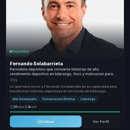
Disponible
Fernando Solabarrieta
Periodista deportivo que convierte historias de alto
rendimiento deportivo en liderazgo, foco y motivacion para
lideres y equipos.
CL
Lo que hace único a Fernando Solabarrieta es su capacidad para
transformar historias deportivas en lecciones de liderazgo
aplicables al e...
Alto Desempeño
Comunicación Efectiva
Liderazgo
17
años
3
conf.
Cotizar
Ver Perfil