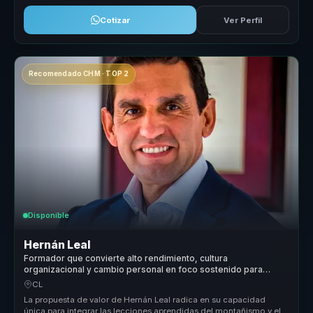
Cotizar
Ver Perfil
Recomendado CHM · TOP 2
Disponible
Hernán Leal
Formador que convierte alto rendimiento, cultura
organizacional y cambio personal en foco sostenido para
lideres y equipos.
CL
La propuesta de valor de Hernán Leal radica en su capacidad
única para integrar las lecciones aprendidas del montañismo y el