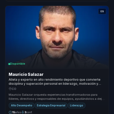
ES
Disponible
Mauricio Salazar
Atleta y experto en alto rendimiento deportivo que convierte
disciplina y superación personal en liderazgo, motivación y
excelencia para equipos.
CO
Mauricio Salazar orquesta experiencias transformadoras para
líderes, directivos y responsables de equipos, ayudándolos a dejar
atrás equi...
Alto Desempeño
Estrategia Empresarial
Liderazgo
15
años
3
conf.