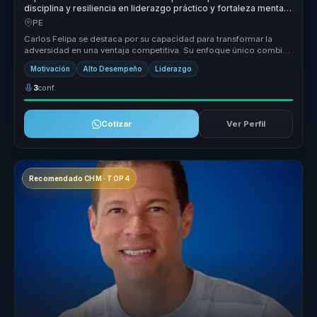
disciplina y resiliencia en liderazgo práctico y fortaleza mental
para equipos.
PE
Carlos Felipa se destaca por su capacidad para transformar la
adversidad en una ventaja competitiva. Su enfoque único combina
la discipli...
Motivación
Alto Desempeño
Liderazgo
3
conf.
Cotizar
Ver Perfil
Recomendado CHM · TOP 4