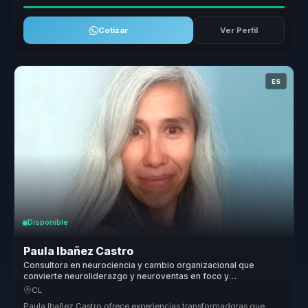
Cotizar
Ver Perfil
ES
Disponible
Paula Ibañez Castro
Consultora en neurociencia y cambio organizacional que
convierte neuroliderazgo y neuroventas en foco y
productividad para lideres y equipos.
CL
Paula Ibañez Castro ofrece experiencias transformadoras que