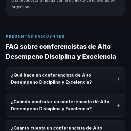
una propuesta alineada con el contexto de tu evento en
Argentina.
PREGUNTAS FRECUENTES
FAQ sobre conferencistas de Alto
Desempeno Disciplina y Excelencia
¿Qué hace un conferencista de Alto
+
Desempeno Disciplina y Excelencia?
Un conferencista de Alto Desempeno Disciplina y
Excelencia es un experto que comparte conocimiento,
¿Cuándo contratar un conferencista de Alto
+
estrategias y experiencias sobre este tema en eventos
Desempeno Disciplina y Excelencia?
corporativos, convenciones y seminarios. Su objetivo es
generar reflexión, inspiración y herramientas aplicables
Es ideal contratar un conferencista de Alto Desempeno
para la audiencia.
Disciplina y Excelencia para kick-offs, convenciones
¿Cuánto cuesta un conferencista de Alto