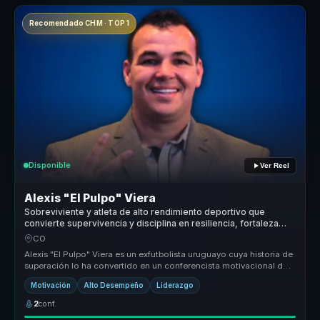
Recomendado CHM · TOP 1
Disponible
Ver Reel
Alexis "El Pulpo" Viera
Sobreviviente y atleta de alto rendimiento deportivo que
convierte supervivencia y disciplina en resiliencia, fortaleza
mental y liderazgo para equipos.
CO
Alexis "El Pulpo" Viera es un exfutbolista uruguayo cuya historia de
superación lo ha convertido en un conferencista motivacional de
alto...
Motivación
Alto Desempeño
Liderazgo
2
conf.