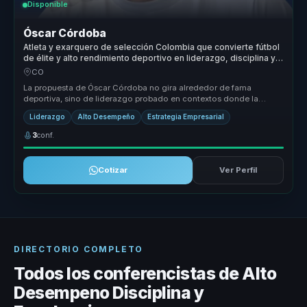
Disponible
Óscar Córdoba
Atleta y exarquero de selección Colombia que convierte fútbol
de élite y alto rendimiento deportivo en liderazgo, disciplina y
fortaleza para equipos.
CO
La propuesta de Óscar Córdoba no gira alrededor de fama
deportiva, sino de liderazgo probado en contextos donde la
presión sí tiene conse...
Liderazgo
Alto Desempeño
Estrategia Empresarial
3
conf.
Cotizar
Ver Perfil
DIRECTORIO COMPLETO
Todos los conferencistas de Alto
Desempeno Disciplina y