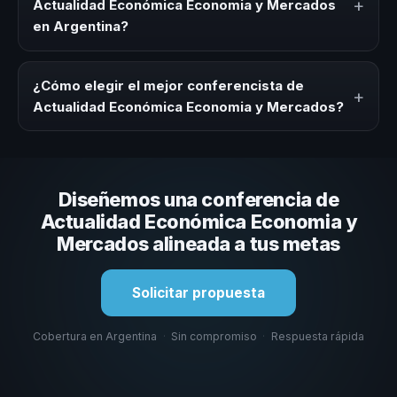
+
Actualidad Económica Economia y Mercados
de integración o cuando tu organización necesita
en Argentina?
impulsar un cambio cultural relacionado con esta
temática.
Los honorarios varían según la trayectoria del speaker, la
modalidad y la duración del evento. En CHM Argentina
¿Cómo elegir el mejor conferencista de
+
ofrecemos asesoría inicial y propuesta consultiva
Actualidad Económica Economia y Mercados?
adaptada a tu presupuesto.
Evaluá su experiencia real en el tema, su estilo de
comunicación, casos con audiencias similares y su
capacidad de adaptar el contenido al contexto de tu
Diseñemos una conferencia de
organización. En CHM Argentina te ayudamos a hacer
esa selección.
Actualidad Económica Economia y
Mercados alineada a tus metas
Solicitar propuesta
Cobertura en Argentina
·
Sin compromiso
·
Respuesta rápida