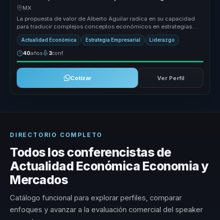
claridad para lideres.
MX
La propuesta de valor de Alberto Aguilar radica en su capacidad
para traducir complejos conceptos económicos en estrategias
prácticas que...
Actualidad Económica
Estrategia Empresarial
Liderazgo
40
años
3
conf.
Cotizar
Ver Perfil
DIRECTORIO COMPLETO
Todos los conferencistas de
Actualidad Económica Economia y
Mercados
Catálogo funcional para explorar perfiles, comparar
enfoques y avanzar a la evaluación comercial del speaker