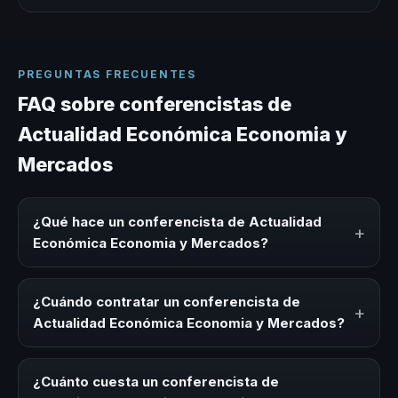
PREGUNTAS FRECUENTES
FAQ sobre conferencistas de
Actualidad Económica Economia y
Mercados
¿Qué hace un conferencista de Actualidad
+
Económica Economia y Mercados?
Un conferencista de Actualidad Económica Economia y
Mercados es un experto que comparte conocimiento,
¿Cuándo contratar un conferencista de
+
estrategias y experiencias sobre este tema en eventos
Actualidad Económica Economia y Mercados?
corporativos, convenciones y seminarios. Su objetivo es
generar reflexión, inspiración y herramientas aplicables
Es ideal contratar un conferencista de Actualidad
para la audiencia.
Económica Economia y Mercados para kick-offs,
¿Cuánto cuesta un conferencista de
convenciones anuales, programas de desarrollo, eventos