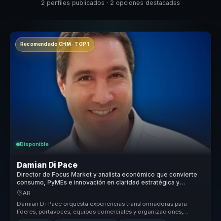
2 perfiles publicados · 2 opciones destacadas
Recomendado CHM · TOP 1
Disponible
Damian Di Pace
Director de Focus Market y analista económico que convierte
consumo, PyMEs e innovación en claridad estratégica y
mejores decisiones comerciales para líderes.
AR
Damian Di Pace orquesta experiencias transformadoras para
líderes, portavoces, equipos comerciales y organizaciones,
permitiéndoles dejar...