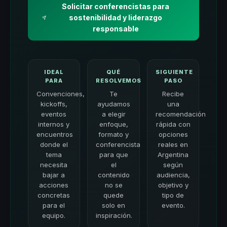
Solicitar conferencistas para
sostenibilidad y liderazgo
responsable
IDEAL
QUÉ
SIGUIENTE
PARA
RESOLVEMOS
PASO
Convenciones,
Te
Recibe
kickoffs,
ayudamos
una
eventos
a elegir
recomendación
internos y
enfoque,
rápida con
encuentros
formato y
opciones
donde el
conferencista
reales en
tema
para que
Argentina
necesita
el
según
bajar a
contenido
audiencia,
acciones
no se
objetivo y
concretas
quede
tipo de
para el
solo en
evento.
equipo.
inspiración.