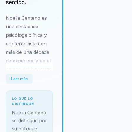
sentido.
Noelia Centeno es
una destacada
psicóloga clínica y
conferencista con
más de una década
de experiencia en el
campo del bienestar
emocional. Su
Leer más
carrera profesional
tuvo un comienzo
LO QUE LO
significativo en el
DISTINGUE
área de la psico-
Noelia Centeno
oncología, donde
se distingue por
su enfoque
acompañó a