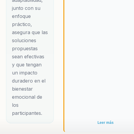
adaptabilidad,
junto con su
conferencista,
enfoque
Noelia es una
práctico,
escritora prolífica
asegura que las
que ha compartido
soluciones
sus conocimientos y
propuestas
experiencias a
sean efectivas
través de diversos
y que tengan
medios. Su
un impacto
compromiso con el
duradero en el
bienestar emocional
bienestar
y su habilidad para
emocional de
comunicar de
los
manera efectiva la
participantes.
han convertido en
Leer más
una figura influyente