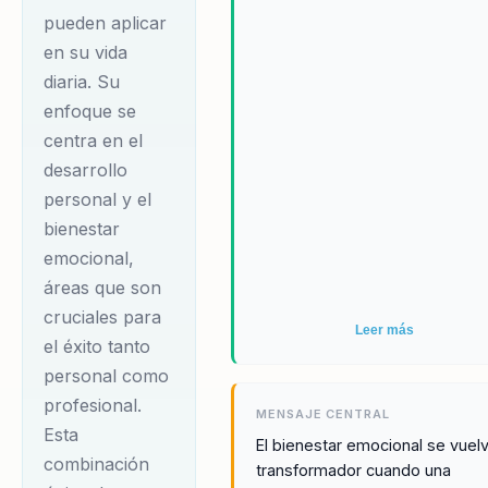
comunicación de los
pueden aplicar
equipos de trabajo.
en su vida
Las organizaciones
diaria. Su
la eligen por su
enfoque se
capacidad única de
centra en el
conectar, sensibilizar
desarrollo
y ofrecer soluciones
personal y el
bienestar
prácticas para una
emocional,
vida personal y
áreas que son
laboral más
cruciales para
saludable.
Leer más
el éxito tanto
personal como
Noelia ha
profesional.
MENSAJE CENTRAL
desarrollado un
Esta
El bienestar emocional se vuel
enfoque humanista y
combinación
transformador cuando una
accesible que