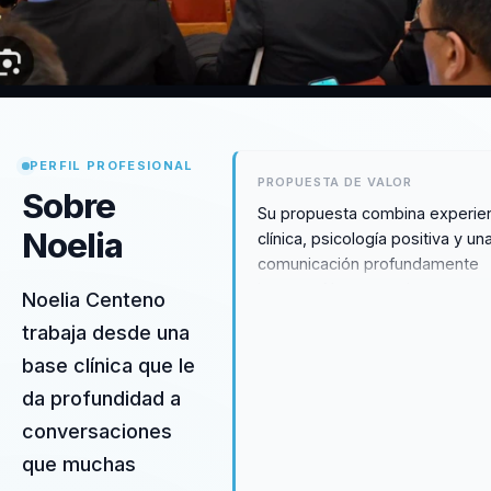
PERFIL PROFESIONAL
PROPUESTA DE VALOR
Sobre
Su propuesta combina experie
Noelia
clínica, psicología positiva y un
comunicación profundamente
humana. No se queda en
Noelia Centeno
inspiración vacía: aterriza
trabaja desde una
emociones, propósito y bienes
base clínica que le
en conversaciones aplicables 
la vida y el trabajo.
da profundidad a
conversaciones
que muchas