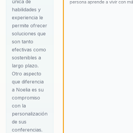
única de
persona aprende a vivir con m
transforma
autenticidad, propósito y clari
habilidades y
audiencias al ofrecer
interior.
experiencia le
herramientas reales
permite ofrecer
para reconectarse
soluciones que
son tanto
con el ser, gestionar
efectivas como
emociones y
sostenibles a
construir una vida
largo plazo.
más significativa
Otro aspecto
desde el presente.
que diferencia
Sus conferencias
a Noelia es su
abordan temas
compromiso
como la
con la
autenticidad, el
personalización
autoconocimiento, el
de sus
bienestar emocional,
conferencias.