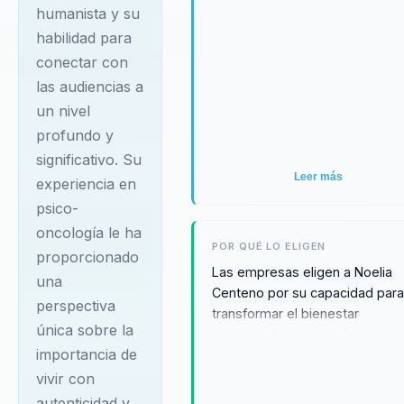
humanista y su
personas en
habilidad para
procesos terminales.
conectar con
Esta experiencia fue
las audiencias a
un punto de
un nivel
inflexión en su vida
profundo y
profesional, ya que
significativo. Su
le permitió
Leer más
experiencia en
comprender
psico-
profundamente la
oncología le ha
POR QUÉ LO ELIGEN
importancia de vivir
proporcionado
Las empresas eligen a Noelia
con autenticidad y
una
Centeno por su capacidad par
plenitud antes de
perspectiva
transformar el bienestar
única sobre la
que sea demasiado
emocional en resultados tangib
importancia de
y medibles. Su enfoque
tarde. Desde
profesional y humano impacta
vivir con
entonces, Noelia ha
positivamente en la motivación
autenticidad y