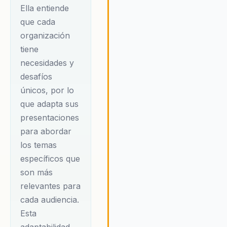
el desarrollo
Ella entiende
personal y el
que cada
propósito de vida.
organización
tiene
Además, su habilidad
necesidades y
para comunicar
desafíos
conceptos
únicos, por lo
complejos de
que adapta sus
manera sencilla y
presentaciones
práctica la convierte
para abordar
en una opción ideal
los temas
para quienes buscan
específicos que
un cambio profundo
son más
y duradero.
relevantes para
cada audiencia.
Además de su
Esta
trabajo como