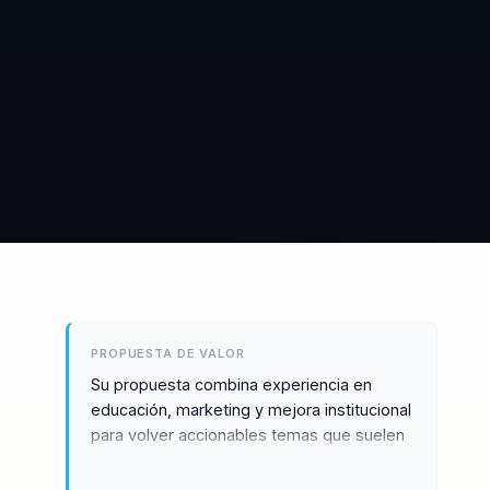
PROPUESTA DE VALOR
Su propuesta combina experiencia en
educación, marketing y mejora institucional
para volver accionables temas que suelen
quedar en teoría. Hace que crecimiento,
visibilidad y calidad educativa se traduzcan