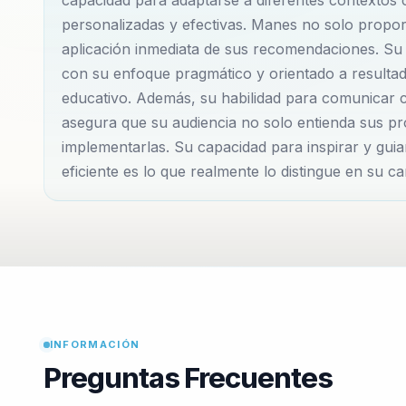
digitales en el sector educativo. Estos textos no sol
personalizadas y efectivas. Manes no solo proporc
la educación y el marketing en poderosas alianzas estr
aplicación inmediata de sus recomendaciones. Su
competitividad de cualquier institución educativa. Su
con su enfoque pragmático y orientado a resultado
como el marketing digital educativo, la gestión de cal
educativo. Además, su habilidad para comunicar 
asegura que su audiencia no solo entienda sus pr
retención de estudiantes, y el liderazgo y gestión e
implementarlas. Su capacidad para inspirar y gui
ofrecer soluciones prácticas y basadas en experiencia
eficiente es lo que realmente lo distingue en su c
recomendaciones y enfoques de manera inmediata. 
entender el marketing y la gestión educativa moderna
instituciones educativas, de salud y organizacione
habilidad para adaptar sus estrategias a diferentes c
soluciones personalizadas y efectivas, asegurando 
específicos de manera eficiente.
INFORMACIÓN
Preguntas Frecuentes