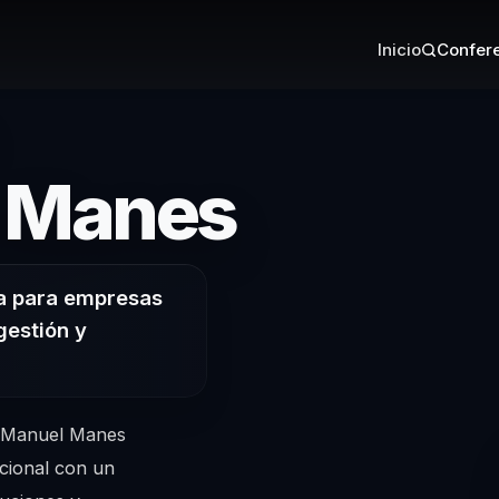
Inicio
Confere
– Confe
 Manes
va para empresas
gestión y
n Manuel Manes
ucional con un