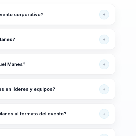
vento corporativo?
tiva, marketing y gestión institucional. Ayuda a
ento, eficiencia y capacidad de adaptación en
 Manes?
l Educativo, Gestión de Calidad Educativa,
razgo Educativo y Mejora Continua.
uel Manes?
co en Contextos Complejos", "Marketing Digital
de la Comunicación Financiera". Este programa se
s en líderes y equipos?
 en contextos económicos complejos.
r bajo presión, mejor coordinación entre líderes y
 después del evento. La sesión está pensada para
Manes al formato del evento?
entánea.
nsidad según la audiencia, el objetivo y el momento
e líderes capaces de navegar en contextos