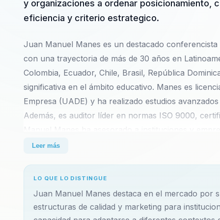
y organizaciones a ordenar posicionamiento, ca
eficiencia y criterio estrategico.
Juan Manuel Manes es un destacado conferencista in
con una trayectoria de más de 30 años en Latinoam
Colombia, Ecuador, Chile, Brasil, República Domini
significativa en el ámbito educativo. Manes es licen
Empresa (UADE) y ha realizado estudios avanzados e
Además, es auditor líder en normas ISO 9000, certif
Manuel Manes ha asesorado a instituciones y empres
educativa. Su enfoque integral y técnico lo conviert
Leer más
marketing para instituciones que buscan un impacto
capacitación, como el Programa BID-FOMIN y Sepy
LO QUE LO DISTINGUE
autor de libros de referencia en la gestión educativ
Juan Manuel Manes destaca en el mercado por su 
Estratégica para Instituciones Educativas'. Su más re
estructuras de calidad y marketing para institucio
Educativas', escrita en coautoría con Aarón Rosette
capacidad para adaptarse a diferentes contextos c