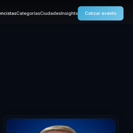
ncistas
Categorías
Ciudades
Insights
Cotizar evento
rencista en Mar