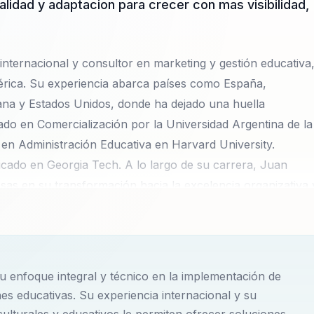
lidad y adaptacion para crecer con mas visibilidad,
ternacional y consultor en marketing y gestión educativa
érica. Su experiencia abarca países como España,
cana y Estados Unidos, donde ha dejado una huella
ciado en Comercialización por la Universidad Argentina de la
n Administración Educativa en Harvard University.
icado en Georgia Tech. A lo largo de su carrera, Juan
as en su transformación hacia la excelencia organizativa 
e en un experto en implementar estructuras de calidad y
 real y medible. Ha sido parte de importantes programas de
me, donde ha desempeñado roles fundamentales. Manes 
a, como 'Marketing para Instituciones Educativas' y 'Gestión
enfoque integral y técnico en la implementación de
ciente publicación, 'Marketing Digital para Instituciones
nes educativas. Su experiencia internacional y su
, muestra su dominio en la implementación de estrategias
ulturales y educativos le permiten ofrecer soluciones