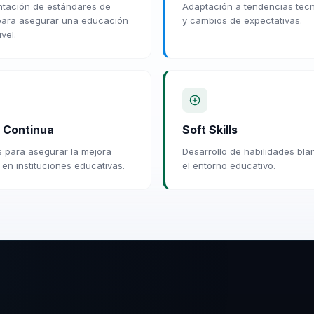
tación de estándares de
Adaptación a tendencias tec
para asegurar una educación
y cambios de expectativas.
ivel.
 Continua
Soft Skills
 para asegurar la mejora
Desarrollo de habilidades bl
 en instituciones educativas.
el entorno educativo.