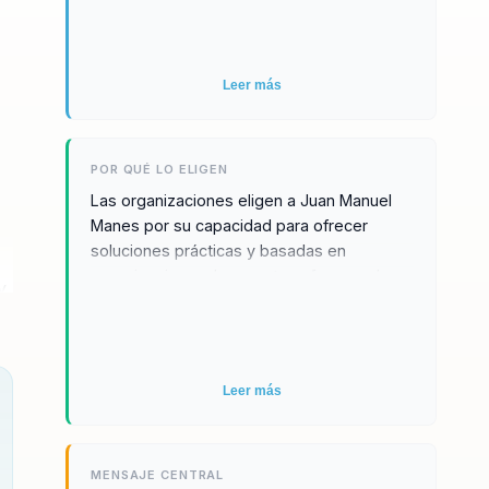
en decisiones más concretas.
Leer más
,
POR QUÉ LO ELIGEN
Las organizaciones eligen a Juan Manuel
Manes por su capacidad para ofrecer
soluciones prácticas y basadas en
experiencias reales que transforman el
y
enfoque estratégico y operativo de las
instituciones educativas. Su experiencia y
conocimiento en marketing educativo y
gestión de calidad permiten a las
es
Leer más
organizaciones implementar cambios
significativos que mejoran su visibilidad y
competitividad. Además, su enfoque
práctico y accesible facilita la aplicación
MENSAJE CENTRAL