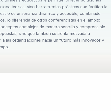
o ofrecen teorías, sino herramientas prácticas que conviert
iona teorías, sino herramientas prácticas que facilitan la
atégicas para mejorar la visibilidad, eficiencia y
 estilo de enseñanza dinámico y accesible, combinado
 contribución al sector educativo se centra en temas crítico
s, lo diferencia de otros conferencistas en el ámbito
idad educativa, la innovación en educación, la fidelización 
conceptos complejos de manera sencilla y comprensible
opuestas, sino que también se sienta motivada a
ducativa. Cada una de sus conferencias está diseñada para
ar a las organizaciones hacia un futuro más innovador y
s reales, lo que facilita que el público pueda aplicar sus
ampo.
Juan Manuel Manes es una figura indispensable para
, y su impacto se refleja en la transformación de
s no gubernamentales en toda América Latina. Además, su
ontextos culturales y educativos le ha permitido ofrecer
que cada organización pueda alcanzar sus objetivos