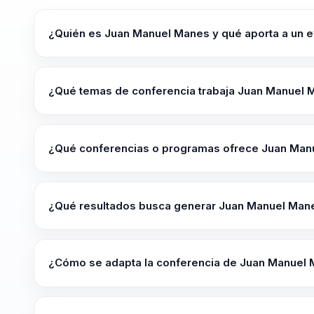
¿Quién es Juan Manuel Manes y qué aporta a un e
Juan Manuel Manes es conferencista de innovación educa
instituciones y organizaciones a fortalecer posicionami
¿Qué temas de conferencia trabaja Juan Manuel
contextos altamente competitivos.
Juan Manuel Manes trabaja temas como Marketing Digita
Innovación en Educación, Fidelización y Retención, Lide
¿Qué conferencias o programas ofrece Juan Man
Su oferta incluye programas como "Liderazgo Estratégi
Educativo: Estrategias Innovadoras" y "Transformación 
¿Qué resultados busca generar Juan Manuel Mane
centra en el desarrollo de líderes capaces de navegar
Juan Manuel Manes busca dejar más claridad para decidi
equipos y una conversación útil que se pueda sostener
¿Cómo se adapta la conferencia de Juan Manuel 
dejar criterios aplicables y no solo una inspiración mom
La conferencia se adapta en contenido, duración e inte
del evento. Este programa se centra en el desarrollo d