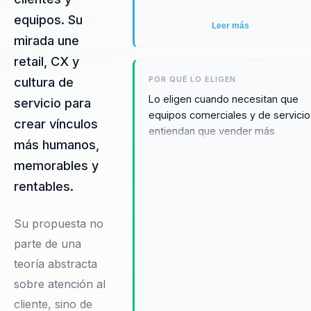
equipos. Su
Leer más
mirada une
retail, CX y
POR QUÉ LO ELIGEN
cultura de
Lo eligen cuando necesitan que
servicio para
equipos comerciales y de servicio
crear vínculos
entiendan que vender más
más humanos,
depende de conectar mejor. Su
metodología Experiencia de
memorables y
Cercanía® une retail, CX, ventas y
rentables.
cultura de servicio en mapas,
hábitos y momentos de verdad
Su propuesta no
que cualquier equipo puede
observar, practicar y mejorar.
parte de una
teoría abstracta
sobre atención al
cliente, sino de