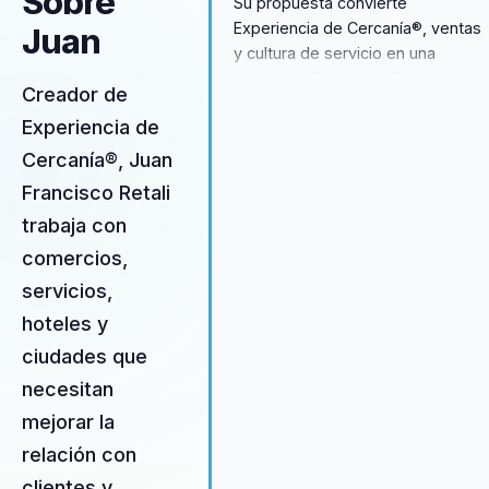
Sobre
Su propuesta convierte
Experiencia de Cercanía®, ventas
Juan
y cultura de servicio en una
conversación accionable para
Creador de
comercios, servicios, hoteles,
Experiencia de
gastronomía, ciudades y equipos.
Ayuda a pasar de una atención
Cercanía®, Juan
transaccional a vínculos más
Francisco Retali
cercanos, memorables y
trabaja con
rentables.
comercios,
servicios,
hoteles y
ciudades que
necesitan
mejorar la
relación con
clientes y