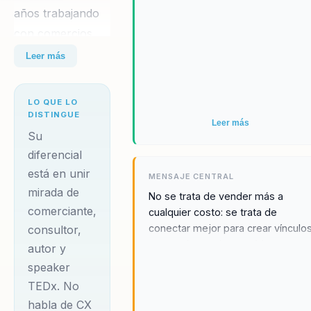
años trabajando
con comercios,
servicios, hoteles,
Leer más
gastronomía,
municipios,
LO QUE LO
cámaras y
DISTINGUE
Leer más
equipos que
Su
necesitan
diferencial
está en unir
convertir cada
MENSAJE CENTRAL
mirada de
interacción en
No se trata de vender más a
comerciante,
cualquier costo: se trata de
una oportunidad
conectar mejor para crear vínculo
consultor,
de vínculo. Juan
que vuelvan más rentable y
autor y
Francisco Retali
humana la experiencia.
speaker
es TEDx Speaker,
TEDx. No
consultor, autor
habla de CX