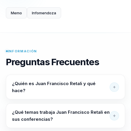
Memo
Infomendoza
INFORMACIÓN
Preguntas Frecuentes
¿Quién es Juan Francisco Retali y qué
hace?
Juan Francisco Retali es TEDx Speaker, consultor,
autor y creador de la metodología Experiencia de
¿Qué temas trabaja Juan Francisco Retali en
Cercanía®. Trabaja con comercios, servicios, hoteles,
sus conferencias?
gastronomía, municipios y cámaras para mejorar