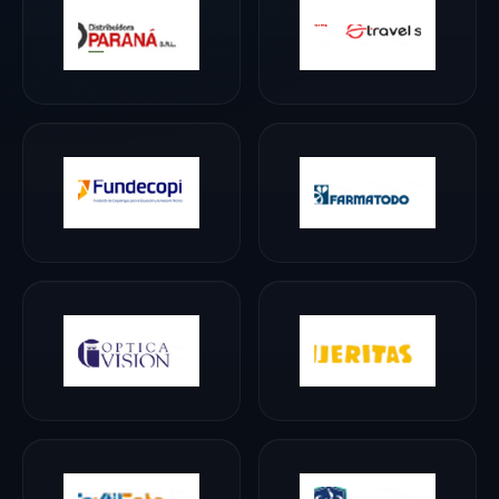
impacto. Su perfil
funciona
especialmente
bien para
organizaciones
que buscan
mejorar servicio,
fidelización,
ventas, cultura
interna y
experiencia
comercial sin
perder humanidad
ni sentido
práctico. En
escena traduce la