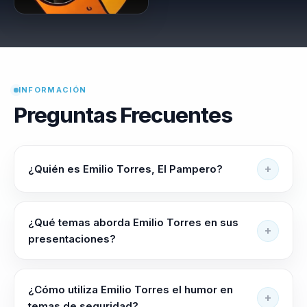
INFORMACIÓN
Preguntas Frecuentes
¿Quién es Emilio Torres, El Pampero?
Emilio Torres, conocido como El Pampero, es un
profesional chileno de la prevención de riesgos y
¿Qué temas aborda Emilio Torres en sus
comediante. Su trabajo combina humor, teatro y
presentaciones?
contenidos de seguridad para comunicar prevención
Sus presentaciones pueden abordar prevención de
y autocuidado de forma cercana.
riesgos, seguridad laboral, autocuidado, gestión de
¿Cómo utiliza Emilio Torres el humor en
riesgos, cultura preventiva y comunicación mediante
temas de seguridad?