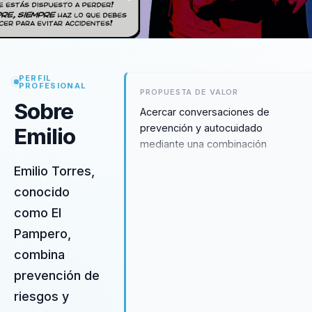
PERFIL
PROFESIONAL
PROPUESTA DE VALOR
Sobre
Acercar conversaciones de
prevención y autocuidado
Emilio
mediante una combinación
verificable de experiencia en
Emilio Torres,
prevención de riesgos, humor y
conocido
teatro.
como El
Pampero,
combina
prevención de
riesgos y