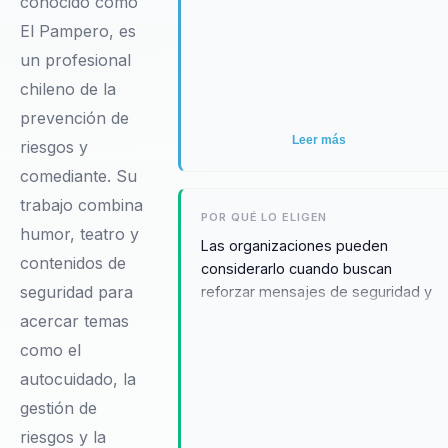
conocido como
El Pampero, es
un profesional
chileno de la
prevención de
Leer más
riesgos y
comediante. Su
trabajo combina
POR QUÉ LO ELIGEN
humor, teatro y
Las organizaciones pueden
contenidos de
considerarlo cuando buscan
seguridad para
reforzar mensajes de seguridad y
autocuidado con un formato
acercar temas
participativo y recordable,
como el
respaldado por experiencia
autocuidado, la
documentada en contextos
gestión de
institucionales y laborales.
riesgos y la