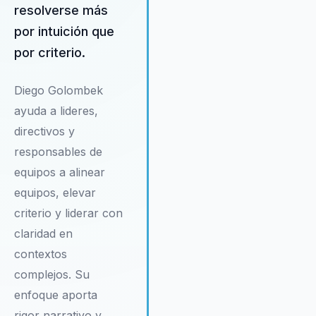
resolverse más
y su capacidad para comunicar
temas complejos de manera cl
por intuición que
y accesible lo convierten en un
por criterio.
recurso invaluable para cualquie
organización que busque mejor
Diego Golombek
su liderazgo y cohesión de
ayuda a lideres,
equipos.
directivos y
responsables de
equipos a alinear
equipos, elevar
criterio y liderar con
claridad en
contextos
complejos. Su
enfoque aporta
rigor narrativo y