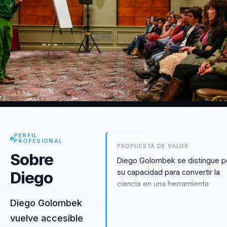
PERFIL
PROFESIONAL
PROPUESTA DE VALOR
Sobre
Diego Golombek se distingue p
su capacidad para convertir la
Diego
ciencia en una herramienta
estratégica para el liderazgo
Diego Golombek
organizacional. Ofrece un enfo
vuelve accesible
basado en evidencia que ayuda