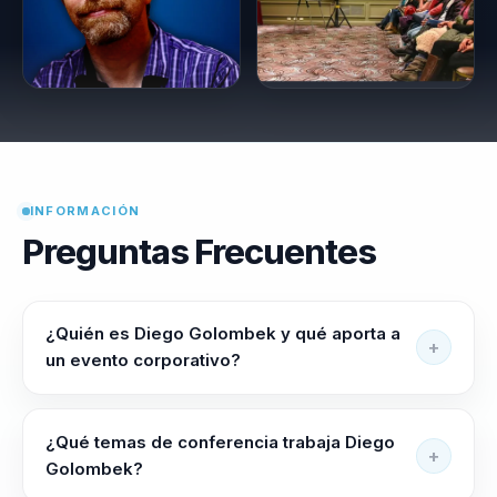
INFORMACIÓN
Preguntas Frecuentes
¿Quién es Diego Golombek y qué aporta a
un evento corporativo?
Diego Golombek ayuda a lideres, directivos y
responsables de equipos a alinear equipos, elevar
¿Qué temas de conferencia trabaja Diego
criterio y liderar con claridad en contextos complejos.
Golombek?
Liderazgo Estratégico y Cohesión de Equipos para