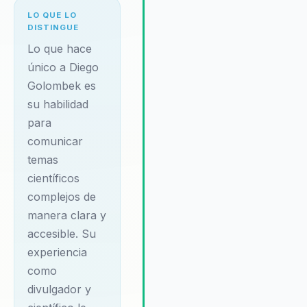
sino que también proporcionan 
LO QUE LO
los líderes las herramientas
DISTINGUE
necesarias para enfrentar
Lo que hace
desafíos complejos con confia
único a Diego
y claridad. Testimonios de clien
Golombek es
destacan su habilidad para hace
su habilidad
la ciencia relevante y aplicable 
el contexto empresarial.
para
Golombek ofrece un enfoque
comunicar
basado en evidencia que ayuda
temas
las empresas a mejorar la
científicos
cohesión de sus equipos y a
complejos de
liderar con claridad en contexto
manera clara y
complejos. Su metodología únic
que integra ciencia y arte,
accesible. Su
proporciona resultados medibl
experiencia
en términos de alineación y
como
efectividad del equipo. Golomb
divulgador y
entiende que el liderazgo efect