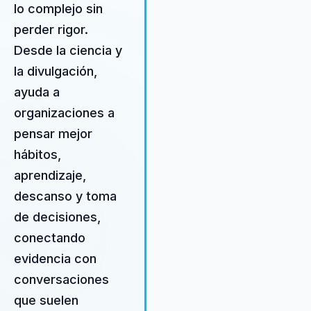
las empresas a mejorar la
lo complejo sin
cohesión de sus equipos y a
perder rigor.
liderar con claridad en contexto
Desde la ciencia y
complejos. Su metodología únic
que integra ciencia y arte,
la divulgación,
proporciona resultados medibl
ayuda a
en términos de alineación y
organizaciones a
efectividad del equipo. Golomb
entiende que el liderazgo efect
pensar mejor
requiere una comprensión
hábitos,
profunda de los principios
aprendizaje,
científicos que subyacen a la
descanso y toma
dinámica de equipo y la toma d
decisiones. Al aplicar este
de decisiones,
conocimiento, Golombek ayuda
conectando
las organizaciones a desarrollar
evidencia con
líderes que no solo inspiran, sin
que también implementan
conversaciones
cambios estratégicos y
que suelen
sostenibles. Su enfoque innova