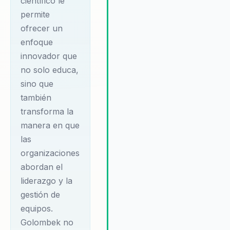
científico le
requiere una comprensión
profunda de los principios
permite
científicos que subyacen a la
ofrecer un
dinámica de equipo y la toma d
enfoque
decisiones. Al aplicar este
innovador que
conocimiento, Golombek ayuda
no solo educa,
las organizaciones a desarrollar
sino que
líderes que no solo inspiran, sin
que también implementan
también
cambios estratégicos y
transforma la
sostenibles.
manera en que
las
organizaciones
abordan el
liderazgo y la
gestión de
equipos.
Golombek no