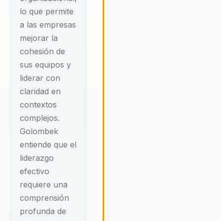
lo que permite
conocimiento científico no solo
inspira, sino que también
a las empresas
proporciona las bases para
mejorar la
implementar cambios
cohesión de
significativos y sostenibles en l
sus equipos y
organizaciones. Su enfoque se
liderar con
centra en cómo los líderes
claridad en
pueden utilizar herramientas
científicas para mejorar la
contextos
cohesión de sus equipos y
complejos.
fomentar un ambiente de traba
Golombek
colaborativo y productivo.
entiende que el
Golombek destaca la importanc
liderazgo
de la comunicación efectiva y la
capacidad de inspirar a los
efectivo
equipos para que trabajen junt
requiere una
hacia objetivos comunes. En un
comprensión
mundo cada vez más complejo
profunda de
tecnológicamente avanzado,