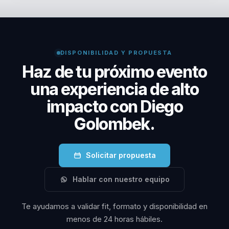
cambio transformador para tu organización. Sus
liderazgo.
conferencias ofrecen beneficios concretos, como
equipos más alineados, líderes más efectivos y una
cultura organizacional más cohesionada.
DISPONIBILIDAD Y PROPUESTA
Haz de tu próximo evento
una experiencia de alto
impacto con Diego
Golombek.
Solicitar propuesta
Hablar con nuestro equipo
Te ayudamos a validar fit, formato y disponibilidad en
menos de 24 horas hábiles.