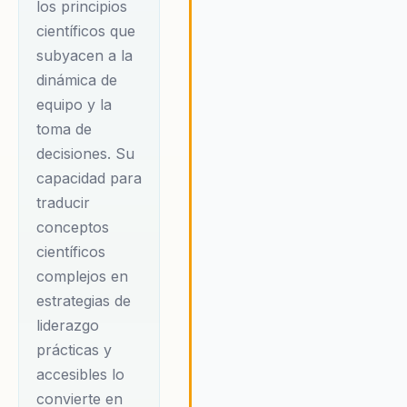
los principios
Golombek ofrece a las
científicos que
organizaciones estrategias
concretas para enfrentar los
subyacen a la
desafíos del futuro con confianz
dinámica de
equipo y la
toma de
decisiones. Su
capacidad para
traducir
conceptos
científicos
complejos en
estrategias de
liderazgo
prácticas y
accesibles lo
convierte en