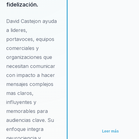
fidelización.
asegura que las organizacione
solo sobrevivan, sino que
prosperen en un entorno
David Castejon ayuda
altamente competitivo.
a lideres,
portavoces, equipos
comerciales y
organizaciones que
necesitan comunicar
con impacto a hacer
mensajes complejos
mas claros,
influyentes y
memorables para
audiencias clave. Su
enfoque integra
Leer más
neurociencia y