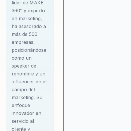
elección preferida para aquell
líder de MAKE
que buscan resultados medibl
360° y experto
sostenibles. Además, su enfo
en marketing,
personalizado asegura que ca
ha asesorado a
organización reciba soluciones
adaptadas a sus necesidades
más de 500
específicas, maximizando así e
empresas,
impacto de sus estrategias de
posicionándose
marketing y asegurando un
como un
crecimiento continuo.
speaker de
renombre y un
influencer en el
campo del
marketing. Su
enfoque
innovador en
servicio al
cliente y