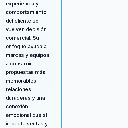
al cliente permite a las empre
experiencia y
no solo captar la atención de s
comportamiento
audiencia, sino también constru
del cliente se
relaciones duraderas que
impulsan el crecimiento y la le
vuelven decisión
del cliente. La combinación de
comercial. Su
experiencia en marketing
enfoque ayuda a
estratégico y su habilidad para
integrar la neurociencia en sus
marcas y equipos
tácticas lo distingue en el
a construir
mercado. Castejón no solo
propuestas más
proporciona las herramientas
necesarias para entender mejo
memorables,
comportamiento del consumid
relaciones
sino que también ofrece
duraderas y una
estrategias innovadoras que
conexión
permiten a las empresas
adaptarse rápidamente a las
emocional que sí
cambiantes demandas del
impacta ventas y
mercado. Este enfoque integra