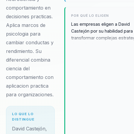
comportamiento en
POR QUÉ LO ELIGEN
decisiones practicas.
Las empresas eligen a David
Aplica marcos de
Castejón por su habilidad para
psicologia para
transformar complejas estrate
cambiar conductas y
de marketing en experiencias 
rendimiento. Su
cliente memorables. Su enfoq
en el branding emocional y su
diferencial combina
capacidad para integrar la
ciencia del
neurociencia en sus tácticas d
comportamiento con
venta ofrecen a las
aplicacion practica
organizaciones una ventaja
competitiva tangible. Los
para organizaciones.
testimonios de clientes desta
su impacto positivo en la mejo
de la lealtad del cliente y el
LO QUE LO
DISTINGUE
aumento del valor de marca,
haciendo de Castejón una
David Castejón,