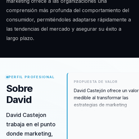
marketing ofrece a las organizaciones una
comprensión más profunda del comportamiento del
consumidor, permitiéndoles adaptarse rápidamente a
las tendencias del mercado y asegurar su éxito a
largo plazo.
PERFIL PROFESIONAL
PROPUESTA DE VALOR
Sobre
David Castejón ofrece un valor
David
medible al transformar las
estrategias de marketing
tradicionales en experiencias
David Castejon
significativas que resuenan co
trabaja en el punto
los consumidores. Su enfoque
donde marketing,
el branding emocional y el serv