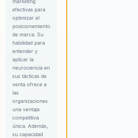
marketing
consumidores. A través de la
efectivas para
integración de la neurociencia y
psicología del consumidor,
optimizar el
Castejón demuestra que las
posicionamiento
empresas pueden no solo cap
de marca. Su
la atención de su audiencia, si
habilidad para
también construir relaciones
entender y
significativas que fomenten la
lealtad y el crecimiento. Su
aplicar la
enfoque innovador en el brand
neurociencia en
emocional y el marketing
sus tácticas de
estratégico proporciona a las
venta ofrece a
organizaciones las herramient
las
necesarias para liderar con éxi
organizaciones
en un entorno competitivo,
asegurando que cada interacc
una ventaja
con el cliente sea una oportun
competitiva
para fortalecer la conexión
única. Además,
emocional y diferenciarse en e
su capacidad
mercado.