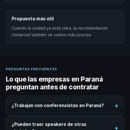
Propuesta más útil
Cuando la ciudad ya está clara, la recomendación
comercial también se vuelve más precisa.
PREGUNTAS FRECUENTES
Lo que las empresas en Paraná
preguntan antes de contratar
+
¿Trabajan con conferencistas en Paraná?
Sí. Nuestro directorio incluye conferencistas
¿Pueden traer speakers de otras
disponibles para eventos en Paraná. Coordinamos
+