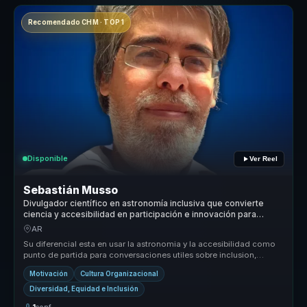
Recomendado CHM · TOP 1
Disponible
Ver Reel
Sebastián Musso
Divulgador científico en astronomía inclusiva que convierte
ciencia y accesibilidad en participación e innovación para
organizaciones.
AR
Su diferencial esta en usar la astronomia y la accesibilidad como
punto de partida para conversaciones utiles sobre inclusion,
superacion...
Motivación
Cultura Organizacional
Diversidad, Equidad e Inclusión