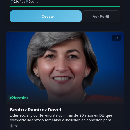
20
años
3
conf.
Cotizar
Ver Perfil
ES
Disponible
Beatriz Ramírez David
Lider social y conferencista con mas de 20 anos en DEI que
convierte liderazgo femenino e inclusion en cohesion para
organizaciones.
CO