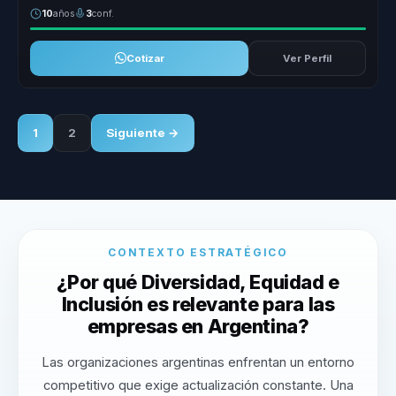
10
años
3
conf.
Cotizar
Ver Perfil
1
2
Siguiente →
CONTEXTO ESTRATÉGICO
¿Por qué Diversidad, Equidad e
Inclusión es relevante para las
empresas en Argentina?
Las organizaciones argentinas enfrentan un entorno
competitivo que exige actualización constante. Una