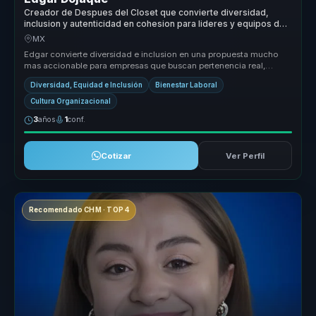
Creador de Despues del Closet que convierte diversidad,
inclusion y autenticidad en cohesion para lideres y equipos de
trabajo.
MX
Edgar convierte diversidad e inclusion en una propuesta mucho
mas accionable para empresas que buscan pertenencia real,
conversaciones ma...
Diversidad, Equidad e Inclusión
Bienestar Laboral
Cultura Organizacional
3
años
1
conf.
Cotizar
Ver Perfil
Recomendado CHM · TOP 4