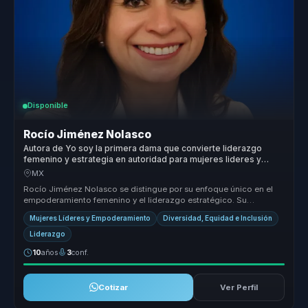
Disponible
Rocío Jiménez Nolasco
Autora de Yo soy la primera dama que convierte liderazgo
femenino y estrategia en autoridad para mujeres lideres y
organizaciones.
MX
Rocío Jiménez Nolasco se distingue por su enfoque único en el
empoderamiento femenino y el liderazgo estratégico. Su
capacidad para trans...
Mujeres Líderes y Empoderamiento
Diversidad, Equidad e Inclusión
Liderazgo
10
años
3
conf.
Cotizar
Ver Perfil