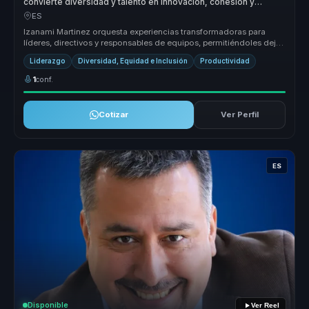
convierte diversidad y talento en innovación, cohesión y
mejores decisiones para organizaciones.
ES
Izanami Martinez orquesta experiencias transformadoras para
líderes, directivos y responsables de equipos, permitiéndoles dejar
atrás equ...
Liderazgo
Diversidad, Equidad e Inclusión
Productividad
1
conf.
Cotizar
Ver Perfil
ES
Disponible
Ver Reel