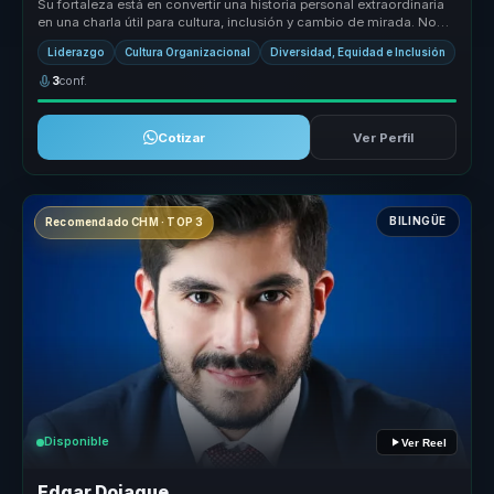
Su fortaleza está en convertir una historia personal extraordinaria
en una charla útil para cultura, inclusión y cambio de mirada. No
hab...
Liderazgo
Cultura Organizacional
Diversidad, Equidad e Inclusión
3
conf.
Cotizar
Ver Perfil
BILINGÜE
Recomendado CHM · TOP 3
Disponible
Ver Reel
Edgar Dojaque