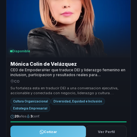
Disponible
Mónica Colin de Velázquez
CEO de EmpoderaHer que traduce DEI y liderazgo femenino en
inclusion, participacion y resultados reales para
organizaciones.
CO
Su fortaleza esta en traducir DEI a una conversacion ejecutiva,
accionable y conectada con negocio, liderazgo y cultura.
Combina sensibil...
Cultura Organizacional
Diversidad, Equidad e Inclusión
Estrategia Empresarial
20
años
3
conf.
Cotizar
Ver Perfil