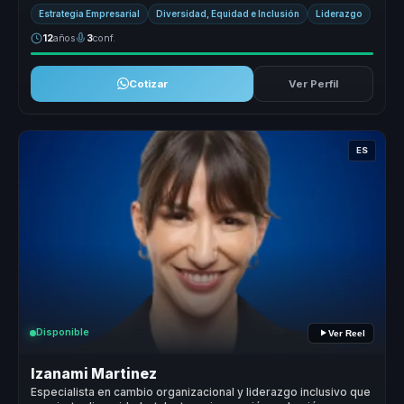
la IA ...
Estrategia Empresarial
Diversidad, Equidad e Inclusión
Liderazgo
12
años
3
conf.
Cotizar
Ver Perfil
ES
Disponible
Ver Reel
Izanami Martinez
Especialista en cambio organizacional y liderazgo inclusivo que