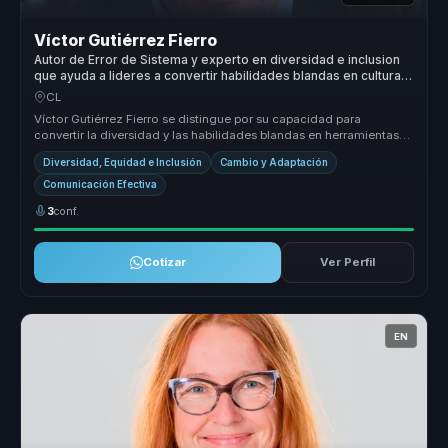
Víctor Gutiérrez Fierro
Autor de Error de Sistema y experto en diversidad e inclusion
que ayuda a lideres a convertir habilidades blandas en cultura
inclusiva, adaptacion e innovacion.
CL
Víctor Gutiérrez Fierro se distingue por su capacidad para
convertir la diversidad y las habilidades blandas en herramientas
estratégicas...
Diversidad, Equidad e Inclusión
Cambio y Adaptación
Comunicación Efectiva
3
conf.
Cotizar
Ver Perfil
EN