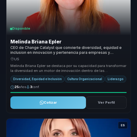
Disponible
Melinda Briana Epler
CEO de Change Catalyst que convierte diversidad, equidad e
inclusion en innovacion y pertenencia para empresas y
equipos.
US
Melinda Briana Epler se destaca por su capacidad para transformar
la diversidad en un motor de innovación dentro de las
organizaciones. S...
Diversidad, Equidad e Inclusión
Cultura Organizacional
Liderazgo
25
años
3
conf.
Cotizar
Ver Perfil
ES